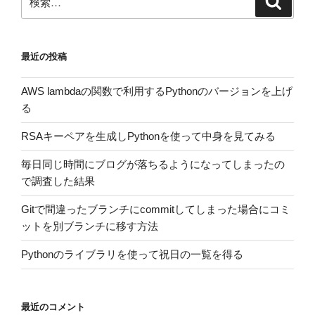
k
ゲ
索
索:
ー
シ
最近の投稿
ョ
ン
AWS lambdaの関数で利用するPythonのバージョンを上げ
る
RSAキーペアを生成しPythonを使って中身を見てみる
毎日同じ時間にブログが落ちるようになってしまったの
で調査した結果
Gitで間違ったブランチにcommitしてしまった場合にコミ
ットを別ブランチに移す方法
Pythonのライブラリを使って祝日の一覧を得る
最近のコメント