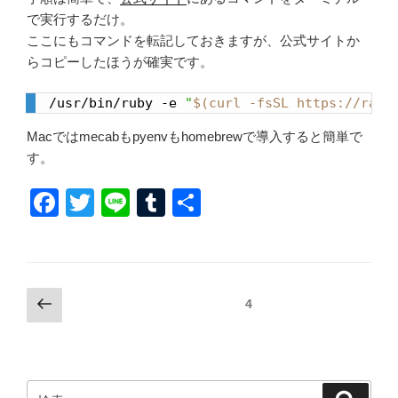
で実行するだけ。
ここにもコマンドを転記しておきますが、公式サイトか
らコピーしたほうが確実です。
/usr/bin/ruby -e 
"
$(
curl -fsSL https://raw.
Macではmecabもpyenvもhomebrewで導入すると簡単で
す。
F
T
Li
T
共
a
wi
n
u
有
c
tt
e
m
e
er
bl
投
前
固定ページ
4
b
r
の
稿
o
ペ
ナ
ー
o
ビ
ジ
検
検