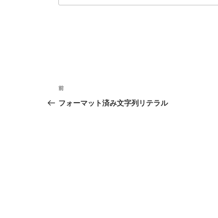
投
前
前
稿
の
フォーマット済み文字列リテラル
投
ナ
稿
ビ
ゲ
ー
シ
ョ