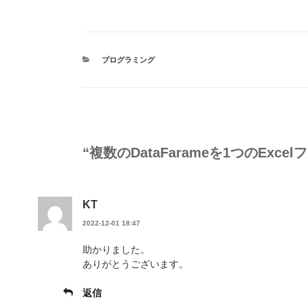
a
wi
n
u
有
c
tt
e
m
e
er
bl
カ
プログラミング
b
r
テ
ゴ
o
リ
ー
o
k
“複数のDataFarameを1つのExc
KT
2022-12-01 18:47
助かりました。
ありがとうございます。
返信