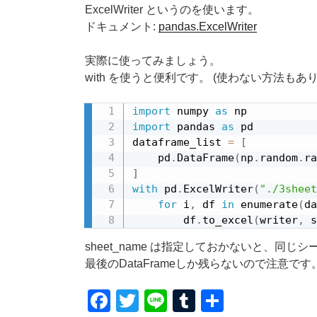
ExcelWriter というのを使います。
ドキュメント:
pandas.ExcelWriter
実際に使ってみましょう。
with を使うと便利です。 (使わない方法もあり
import
 numpy 
as
import
 pandas 
as
 pd

dataframe_list 
=
[
    pd
.
DataFrame
(
np
.
random
.
ra
]
with
 pd
.
ExcelWriter
(
"./3sheet
for
 i
,
 df 
in
 enumerate
(
da
        df
.
to_excel
(
writer
,
 s
sheet_name は指定しておかないと、同
最後のDataFrameしか残らないので注意です
F
T
Li
T
共