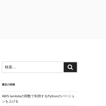
検
検
索:
索
最近の投稿
AWS lambdaの関数で利用するPythonのバージョ
ンを上げる