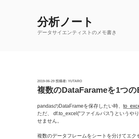
コ
ン
テ
分析ノート
ン
データサイエンティストのメモ書き
ツ
へ
ス
キ
ッ
プ
投
2019-06-29
投稿者:
YUTARO
稿
複数のDataFarameを1つ
日:
pandasのDataFrameを保存したい時、
to_exce
ただ、 df.to_excel(“ファイルパス”)
せません。
複数のデータフレームをシートを分けてエク