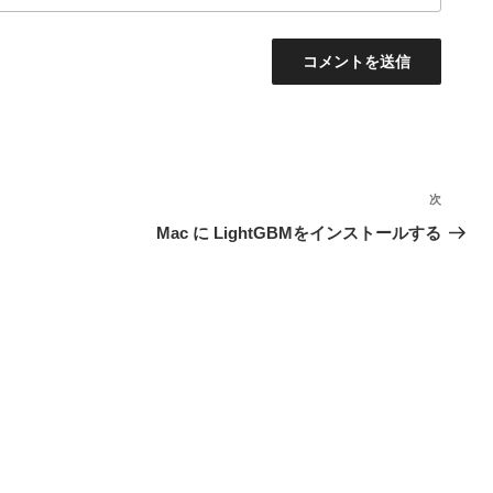
次
次
の
Mac に LightGBMをインストールする
投
稿