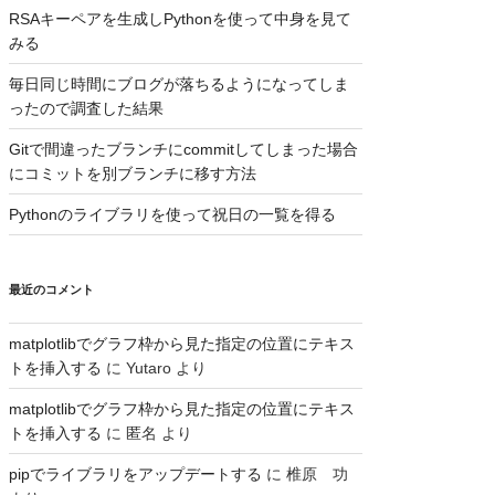
RSAキーペアを生成しPythonを使って中身を見て
みる
毎日同じ時間にブログが落ちるようになってしま
ったので調査した結果
Gitで間違ったブランチにcommitしてしまった場合
にコミットを別ブランチに移す方法
Pythonのライブラリを使って祝日の一覧を得る
最近のコメント
matplotlibでグラフ枠から見た指定の位置にテキス
トを挿入する
に
Yutaro
より
matplotlibでグラフ枠から見た指定の位置にテキス
トを挿入する
に
匿名
より
pipでライブラリをアップデートする
に
椎原 功