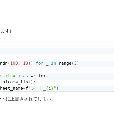
ます)
ndn
(
100
,
10
)
)
for
 _ 
in
 range
(
3
)
s.xlsx"
)
as
 writer
:
taframe_list
)
:
heet_name
=
f
"シート_{i}"
)
じシートに上書きされてしまい、
。