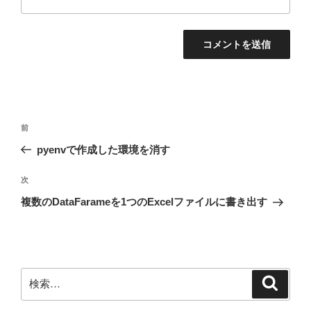
投
前
前
稿
の
pyenvで作成した環境を消す
ナ
投
ビ
稿
次
次
ゲ
の
複数のDataFarameを1つのExcelファイルに書き出す
投
ー
稿
シ
ョ
ン
検
検
索
索: