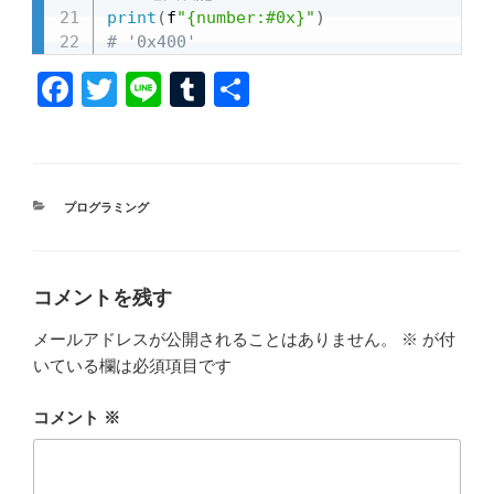
print
(
f
"{number:#0x}"
)
# '0x400'
F
T
Li
T
共
a
wi
n
u
有
c
tt
e
m
e
er
bl
カ
プログラミング
b
r
テ
ゴ
o
リ
ー
o
コメントを残す
k
メールアドレスが公開されることはありません。
※
が付
いている欄は必須項目です
コメント
※