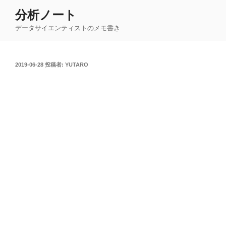
コ
分析ノート
ン
データサイエンティストのメモ書き
テ
ン
ツ
投
2019-06-28
投稿者:
YUTARO
へ
稿
ス
日:
キ
ッ
プ