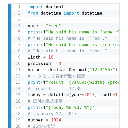
import
from
 datetime 
import
 datetime

name 
=
"Fred"
print
(
f
"He said his name is {name!r}."
)
# "He said his name is 'Fred'."
print
(
f
"He said his name is {repr(name)
# "He said his name is 'Fred'."
width 
=
10
precision 
=
4
value 
=
 decimal
.
Decimal
(
"12.34567"
)
# : を使って表示桁数を指定
print
(
f
"result: {value:{width}.{precisi
# 'result:      12.35'
today 
=
 datetime
(
year
=
2017
,
 month
=
1
,
 da
# 日付の書式指定
print
(
f
"{today:%B %d, %Y}"
)
# 'January 27, 2017'
number 
=
1024
# 16進法表記