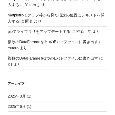
入する
に
Yutaro
より
matplotlibでグラフ枠から見た指定の位置にテキストを挿
入する
に
匿名
より
pipでライブラリをアップデートする
に
椎原 功
より
複数のDataFarameを1つのExcelファイルに書き出す
に
Yutaro
より
複数のDataFarameを1つのExcelファイルに書き出す
に
KT
より
アーカイブ
2025年9月
(1)
2025年6月
(1)