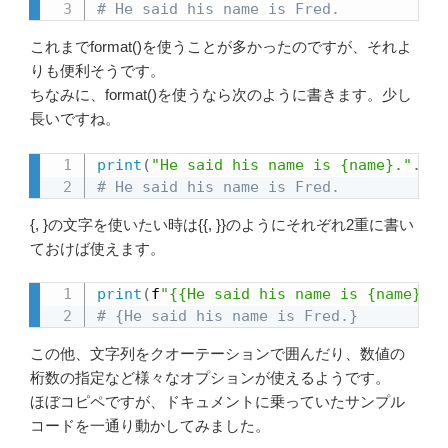
# He said his name is Fred.
これまでformat()を使うことが多かったのですが、それよ
りも便利そうです。
ちなみに、format()を使うなら次のように書きます。少し
長いですね。
print
(
"He said his name is {name}."
.
for
# He said his name is Fred.
{, }の文字を使いたい時は{{, }}のようにそれぞれ2重に書い
ておけば使えます。
print
(
f
"{{He said his name is {name}.}}
# {He said his name is Fred.}
この他、文字列をクオーテーションで囲んだり、数値の
桁数の指定など様々なオプションが使えるようです。
ほぼコピペですが、ドキュメントに乗っていたサンプル
コードを一通り動かしてみました。