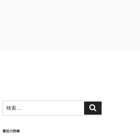
検
検
索:
索
最近の投稿