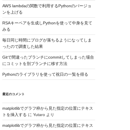
AWS lambdaの関数で利用するPythonのバージョ
ンを上げる
RSAキーペアを生成しPythonを使って中身を見て
みる
毎日同じ時間にブログが落ちるようになってしま
ったので調査した結果
Gitで間違ったブランチにcommitしてしまった場合
にコミットを別ブランチに移す方法
Pythonのライブラリを使って祝日の一覧を得る
最近のコメント
matplotlibでグラフ枠から見た指定の位置にテキス
トを挿入する
に
Yutaro
より
matplotlibでグラフ枠から見た指定の位置にテキス