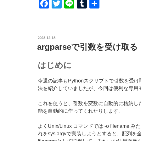
F
T
Li
T
共
a
wi
n
u
有
c
tt
e
m
e
er
bl
投
2023-12-18
b
r
稿
argparseで引数を受け取る
日:
o
o
はじめに
k
今週の記事もPythonスクリプトで引数を受け
法を紹介していましたが、今回は便利な専用モジ
これを使うと、引数を変数に自動的に格納し
能を自動的に作ってくれたりします。
よくUnix/Linux コマンドでは -o fil
れをsys.argvで実装しようとすると、配列