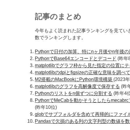
記事のまとめ
今年もよく読まれた記事ランキングを見ていきまし
数でランキングします。
Pythonで日付の加算、特にnヶ月後やn年後
PythonでBase64エンコードとデコード
(昨年
matplotlibでグラフ枠から見た指定の位置
matplotlibのdpiとfigsizeの正確な意味を調
M2搭載のMacBookにPython環境構築
(2023
matplotlibのグラフを高解像度で保存する
(昨
Pythonのリストをn個ずつに分割する
(昨年4位
PythonでMeCabを動かそうとしたらmec
(昨年10位)
globでサブフォルダを含めて再帰的にファイ
Pandasで欠損のある列の文字列型の数値を