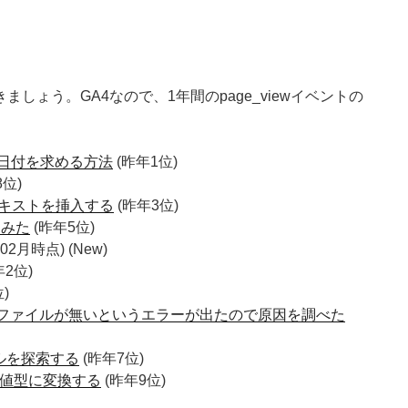
ょう。GA4なので、1年間のpage_viewイベントの
の日付を求める方法
(昨年1位)
8位)
にテキストを挿入する
(昨年3位)
べてみた
(昨年5位)
年02月時点) (New)
年2位)
)
abrcファイルが無いというエラーが出たので原因を調べた
ルを探索する
(昨年7位)
数値型に変換する
(昨年9位)