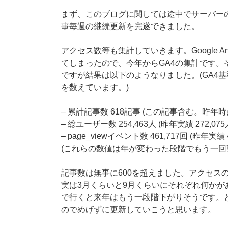
まず、このブログに関しては途中でサーバー
事毎週の継続更新を完遂できました。
アクセス数等も集計していきます。Google A
てしまったので、今年からGA4の集計です
ですが結果は以下のようなりました。(GA4基準
を数えています。)
– 累計記事数 618記事 (この記事含む。昨年時
– 総ユーザー数 254,463人 (昨年実績 272,075
– page_viewイベント数 461,717回 (昨年実績 
(これらの数値は年が変わった段階でもう一回
記事数は無事に600を超えました。アクセス
実は3月くらいと9月くらいにそれぞれ何かが
で行くと来年はもう一段階下がりそうです。
のでめげずに更新していこうと思います。