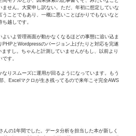
空間モデルとか、因果探索の記事書くぞ、みたいなこと
いません。大変申し訳ない。ただ、年初に想定していな
言うことでもあり、一概に悪いことばかりでもないなと
持ち越しです。
いよいよ管理画面が動かなくなるほどの事態に追い込ま
HPとWordpressのバージョン上げたりと対応を完遂
ていますし。ちゃんと計測していませんがもし、以前より
いです。
かなりスムーズに運用が回るようになっています。もう
、Excelマクロが生き残ってるので来年こそ完全AWS
くさんの1年間でした。データ分析を担当した本が新しく