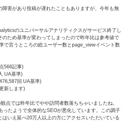
の障害があり投稿が遅れたこともありますが、今年も無
nalyticsのユニバーサルアナリティクスがサービス終了し
。そのため基準が変わってしまったので昨年比は参考値で
で言うところの総ユーザー数とpage_viewイベント数
点566記事)
人 UA基準)
476,587回 UA基準)
更新します)
の観点では昨年比でやや訪問者数落ちちゃいましたね。
あったようで全体的なSEOが悪化しています。この調子
とはいえ延べ20万人以上の方にアクセスいただいている