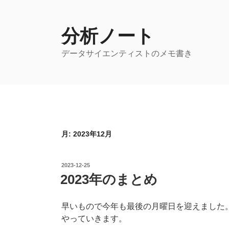
コ
ン
テ
分析ノート
ン
データサイエンティストのメモ書き
ツ
へ
ス
キ
ッ
プ
月:
2023年12月
投
2023-12-25
稿
2023年のまとめ
日:
早いもので今年も最後の月曜日を迎えました
やっていきます。