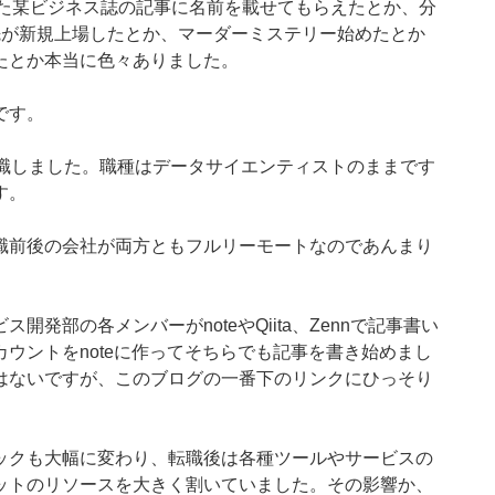
した某ビジネス誌の記事に名前を載せてもらえたとか、分
先が新規上場したとか、マーダーミステリー始めたとか
たとか本当に色々ありました。
です。
転職しました。職種はデータサイエンティストのままです
す。
職前後の会社が両方ともフルリーモートなのであんまり
発部の各メンバーがnoteやQiita、Zennで記事書い
ウントをnoteに作ってそちらでも記事を書き始めまし
はないですが、このブログの一番下のリンクにひっそり
ックも大幅に変わり、転職後は各種ツールやサービスの
ットのリソースを大きく割いていました。その影響か、