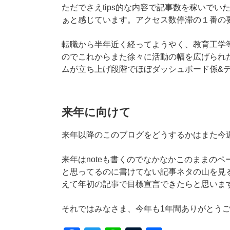
ただでさえtips的な内容で記事数を稼いで
ぁと感じています。アクセス数停滞の１番の
転職から半年近く経ってようやく、教育工学
のでこれからまた徐々に活動の幅を広げられ
ムが立ち上げ段階でほぼダッシュボード係&
来年に向けて
来年以降のこのブログをどうするかはまた今
来年はnoteも書くのでなかなかこのままの
と思ってるのに書けてない記事ネタの山を見
えて年初の記事で目標宣言できたらと思いま
それではみなさま、今年も1年間ありがとう