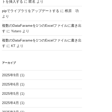
トを挿入する
に
匿名
より
pipでライブラリをアップデートする
に
椎原 功
より
複数のDataFarameを1つのExcelファイルに書き出
す
に
Yutaro
より
複数のDataFarameを1つのExcelファイルに書き出
す
に
KT
より
アーカイブ
2025年9月
(1)
2025年6月
(1)
2025年5月
(1)
2025年4月
(1)
2025年3月
(1)