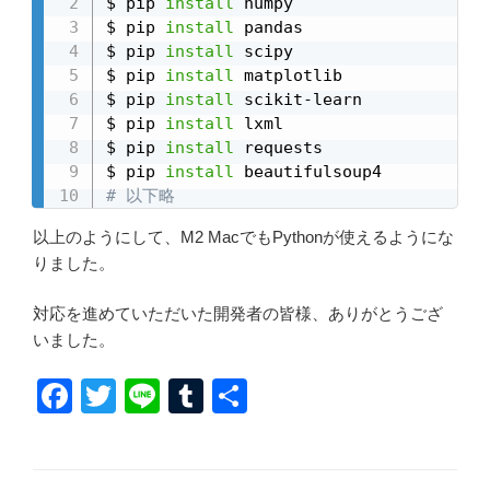
$ pip 
install
 numpy

$ pip 
install
 pandas

$ pip 
install
 scipy

$ pip 
install
 matplotlib

$ pip 
install
 scikit-learn

$ pip 
install
 lxml

$ pip 
install
 requests

$ pip 
install
# 以下略
以上のようにして、M2 MacでもPythonが使えるようにな
りました。
対応を進めていただいた開発者の皆様、ありがとうござ
いました。
F
T
Li
T
共
a
wi
n
u
有
c
tt
e
m