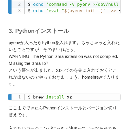
$ 
echo
'command -v pyenv >/dev/null || 
$ 
echo
'eval "
$(
pyenv init -
)
"'
>>
 ~/.z
3. Pythonインストール
pyenvが入ったらPythonを入れます。ちゃちゃっと入れた
いところですが、そのまいれたら、
WARNING: The Python lzma extension was not compiled.
Missing the lzma lib?
という警告が出ました。xzってのを先に入れておくとこ
れが出ないのでやっておきましょう。homebrewで入りま
す。
$ brew 
install
 xz
ここまでできたらPythonインストールとバージョン切り
替えです。
入れたいバージョンがはっきり決まっているならそれを