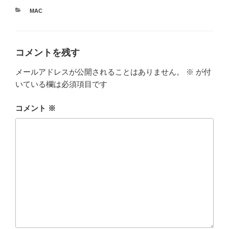
e
er
bl
カ
MAC
b
r
テ
ゴ
o
リ
ー
o
コメントを残す
k
メールアドレスが公開されることはありません。
※
が付
いている欄は必須項目です
コメント
※