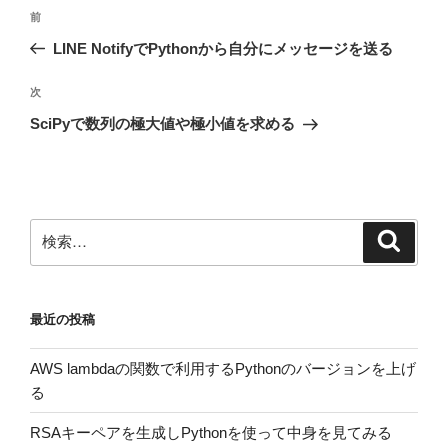
投
前
前
稿
の
LINE NotifyでPythonから自分にメッセージを送る
ナ
投
ビ
稿
次
次
ゲ
の
SciPyで数列の極大値や極小値を求める
投
ー
稿
シ
ョ
ン
検
検
索
索:
最近の投稿
AWS lambdaの関数で利用するPythonのバージョンを上げ
る
RSAキーペアを生成しPythonを使って中身を見てみる