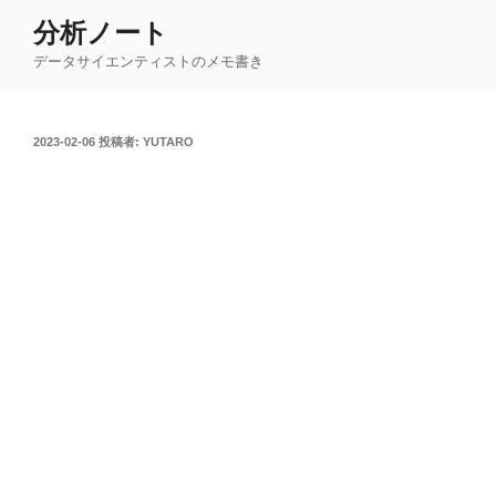
コ
分析ノート
ン
データサイエンティストのメモ書き
テ
ン
ツ
投
2023-02-06
投稿者:
YUTARO
へ
稿
ス
日:
キ
ッ
プ