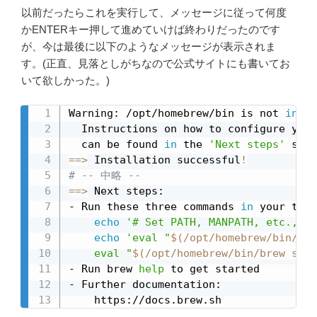
以前だったらこれを実行して、メッセージに従って何度
かENTERキー押して進めていけば終わりだったのです
が、今は最後に以下のようなメッセージが表示されま
す。(正直、見落としがちなので公式サイトにも書いてお
いて欲しかった。)
Warning: /opt/homebrew/bin is not 
in
 yo
  Instructions on how to configure your
  can be found 
in
 the 
'Next steps'
==
>
 Installation successful
!
# -- 中略 --
==
>
 Next steps:

- Run these three commands 
in
 your term
echo
'# Set PATH, MANPATH, etc., fo
echo
'eval "
$(
/opt/homebrew/bin/bre
eval
"
$(
/opt/homebrew/bin/brew shel
- Run brew 
help
 to get started

- Further documentation:

    https://docs.brew.sh