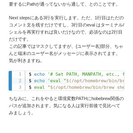
要するにPathが通ってないから通して、とのことです。
Next stepsにある3行を実行します。ただ、1行目はただの
コメント文を残すだけですし、3行目のeval はターミナル/
シェルを再実行すれば良いだけなので、必須なのは2行目
だけです。
この記事ではマスクしてますが、{ユーザー名}部分、ちゃ
んと端末のユーザー名がメッセージに表示されてます。
気が利きますね。
$ 
echo
'# Set PATH, MANPATH, etc., for 
$ 
echo
'eval "
$(
/opt/homebrew/bin/brew 
$ 
eval
"
$(
/opt/homebrew/bin/brew shelle
ちなみに、これをやると環境変数PATHにhobebrew関係の
パスが追加されます。気になる人は実行前後で見比べて
みましょう。