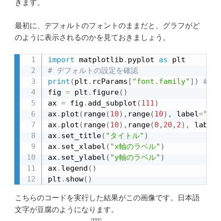
きます。
最初に、デフォルトのフォントのままだと、グラフがど
のように表示されるのかを見ておきましょう。
import
 matplotlib
.
pyplot 
as
# デフォルトの設定を確認
print
(
plt
.
rcParams
[
"font.family"
]
)
# =>
fig 
=
 plt
.
figure
(
)
ax 
=
 fig
.
add_subplot
(
111
)
ax
.
plot
(
range
(
10
)
,
range
(
10
)
,
 label
=
"デー
ax
.
plot
(
range
(
10
)
,
range
(
0
,
20
,
2
)
,
 label
=
ax
.
set_title
(
"タイトル"
)
ax
.
set_xlabel
(
"x軸のラベル"
)
ax
.
set_ylabel
(
"y軸のラベル"
)
ax
.
legend
(
)
plt
.
show
(
)
こちらのコードを実行した結果がこの画像です。日本語
文字が豆腐のようになります。