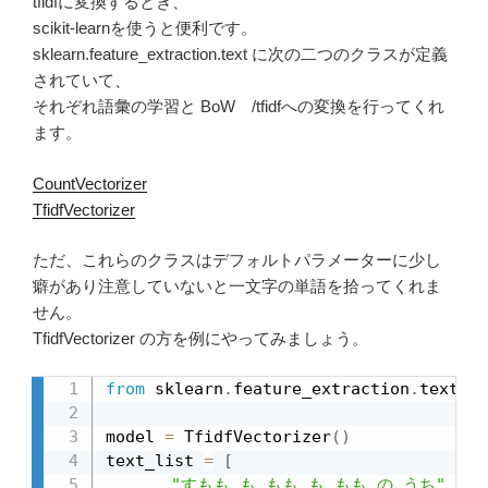
tfidfに変換するとき、
scikit-learnを使うと便利です。
sklearn.feature_extraction.text に次の二つのクラスが定義
されていて、
それぞれ語彙の学習と BoW /tfidfへの変換を行ってくれ
ます。
CountVectorizer
TfidfVectorizer
ただ、これらのクラスはデフォルトパラメーターに少し
癖があり注意していないと一文字の単語を拾ってくれま
せん。
TfidfVectorizer の方を例にやってみましょう。
from
 sklearn
.
feature_extraction
.
text 
im
model 
=
 TfidfVectorizer
(
)
text_list 
=
[
"すもも も もも も もも の うち"
,