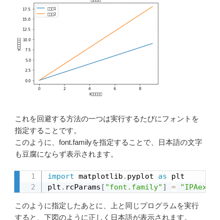
これを回避する方法の一つは実行するたびにフォントを
指定することです。
このように、font.familyを指定することで、日本語の文字
も豆腐にならず表示されます。
import
 matplotlib
.
pyplot 
as
 plt

plt
.
rcParams
[
"font.family"
]
=
"IPAexGot
このように指定したあとに、上と同じプログラムを実行
すると、下図のように正しく日本語が表示されます。