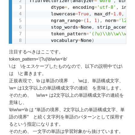
TfidfVectorizer
(
analyzer
=
'word'
,
 binary
        dtype
=
,
 encoding
=
'utf-8'
,
 input
        lowercase
=
True
,
 max_df
=
1.0
,
 max
        ngram_range
=
(
1
,
1
)
,
 norm
=
'l2'
,
 
        stop_words
=
None
,
 strip_accents
=
        token_pattern
=
'(?u)\\b\\w\\w+\\
        vocabulary
=
None
)
注目するべきはここです。
token_pattern='(?u)
\
b
\
w
\
w+
\
b’
\
は \をエスケープしたものなので、以下の説明中では
\
は \と書きます。
正規表現で、\b は単語の境界 、 \wは、単語構成文字、
\w+ は1文字以上の単語構成文字の連続 を意味します。
そのため、 \w\w+ は2文字以上の単語構成文字の連続を
意味し、
\b\w\w+\b は “単語の境界、2文字以上の単語構成文字、単
語の境界” と続く文字列を単語のパターンとして採用す
るという指定になります。
そのため、 一文字の単語は学習対象から抜けています。