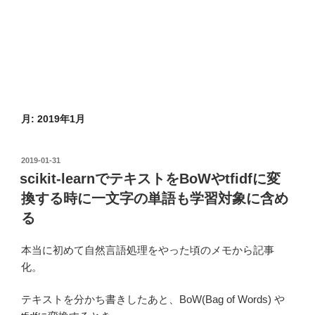
月:
2019年1月
投
2019-01-31
稿
scikit-learnでテキストをBoWやtfidfに変
日:
換する時に一文字の単語も学習対象に含め
る
本当に初めて自然言語処理をやった頃のメモから記事
化。
テキストを分かち書きしたあと、BoW(Bag of Words) や