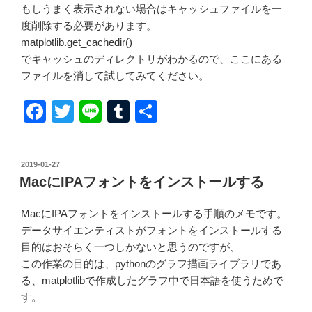
もしうまく表示されない場合はキャッシュファイルを一
度削除する必要があります。
matplotlib.get_cachedir()
でキャッシュのディレクトリがわかるので、ここにある
ファイルを消して試してみてください。
F
T
Li
T
共
a
wi
n
u
有
c
tt
e
m
投
2019-01-27
e
er
bl
稿
MacにIPAフォントをインストールする
日:
b
r
MacにIPAフォントをインストールする手順のメモです。
o
データサイエンティストがフォントをインストールする
o
目的はおそらく一つしかないと思うのですが、
k
この作業の目的は、pythonのグラフ描画ライブラリであ
る、matplotlibで作成したグラフ中で日本語を使うためで
す。