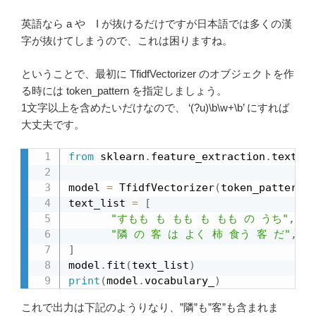
英語なら a や I が抜けるだけですが日本語では多くの漢
字が抜けてしまうので、これは困りますね。
ということで、最初に TfidfVectorizer のオブジェクトを作
る時には token_pattern を指定しましょう。
1文字以上を含めたいだけなので、 ‘(?u)
\
b
\
w+
\
b’ にすれば
大丈夫です。
from
 sklearn
.
feature_extraction
.
text 
im
model 
=
 TfidfVectorizer
(
token_pattern
=
'
text_list 
=
[
"すもも も もも も もも の うち"
,
"隣 の 客 は よく 柿 食う 客 だ"
,
]
model
.
fit
(
text_list
)
print
(
model
.
vocabulary_
)
これで出力は下記のようりなり、”隣”も”客”も含まれま