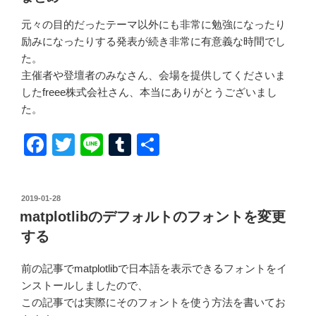
元々の目的だったテーマ以外にも非常に勉強になったり
励みになったりする発表が続き非常に有意義な時間でし
た。
主催者や登壇者のみなさん、会場を提供してくださいま
したfreee株式会社さん、本当にありがとうございまし
た。
F
T
Li
T
共
a
wi
n
u
有
c
tt
e
m
投
2019-01-28
e
er
bl
稿
matplotlibのデフォルトのフォントを変更
日:
b
r
する
o
前の記事でmatplotlibで日本語を表示できるフォントをイ
o
ンストールしましたので、
k
この記事では実際にそのフォントを使う方法を書いてお