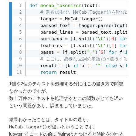
def
mecab_tokenizer
(
text
)
:
# 関数の中で、MeCab.Tagger()を呼び出
    tagger 
=
 MeCab
.
Tagger
(
)
    parsed_text 
=
 tagger
.
parse
(
text
)
    parsed_lines 
=
 parsed_text
.
split
(
"\
    surfaces 
=
[
l
.
split
(
'\t'
)
[
0
]
for
 l 
    features 
=
[
l
.
split
(
'\t'
)
[
1
]
for
 l 
    bases 
=
[
f
.
split
(
','
)
[
6
]
for
 f 
in
 f
# ここに、必要な品詞の単語だけ選抜する処
    result 
=
[
b 
if
 b 
!=
'*'
else
 s 
for
 
return
 result
1個や2個のテキストを処理する分にはこの書き方で問題
なかったのですが、
数十万件のテキストを処理するとこの関数がとても遅い
という問題があり、調査をしていました。
結果わかったことは、タイトルの通り、
MeCab.Tagger()
が遅いということです。
jupyter で コードの前に %timeit とつけると時間を測れる