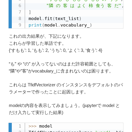
"隣 の 客 は よく 柿 食う 客 だ"
,
]
model
.
fit
(
text_list
)
print
(
model
.
vocabulary_
)
これの出力結果が、下記になります。
これらが学習した単語です。
{‘すもも’: 1, ‘もも’: 2, ‘うち’: 0, ‘よく’: 3, ‘食う’: 4}
“も” や “の” が入ってないのはまだ許容範囲としても、
“隣”や”客”がvocabulary_に含まれないのは困ります。
これらは TfidfVectorizer のインスタンスをデフォルトのパ
ラメーターで作ったことに起因します。
modelの内容を表示してみましょう。(jupyterで model と
だけ入力して実行した結果)
>>
>
 model
