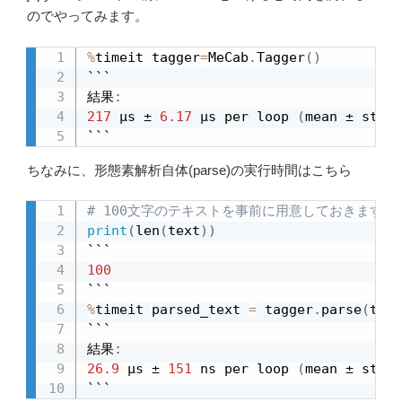
のでやってみます。
%
timeit tagger
=
MeCab
.
Tagger
(
)
```

結果
:
217
 µs ± 
6.17
 µs per loop 
(
mean ± std
.
 
```
ちなみに、形態素解析自体(parse)の実行時間はこちら
# 100文字のテキストを事前に用意しておきます
print
(
len
(
text
)
)
100
%
timeit parsed_text 
=
 tagger
.
parse
(
text
```

結果
:
26.9
 µs ± 
151
 ns per loop 
(
mean ± std
.
 
```