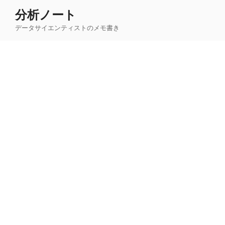
コ
分析ノート
ン
データサイエンティストのメモ書き
テ
ン
ツ
へ
ス
キ
ッ
プ