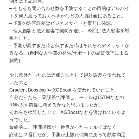
例えば下記の点。
– そもそも問い合わせ数を予測することの目的はアルバイ
トを何人雇っておくべきかなどの人員計画にあること。
– 予測の許容誤差はビジネスサイドと事前に確認。
– 個人顧客と法人顧客で傾向が違い、今回は法人顧客を対
象とした。
– 予測が高すぎた時と低すぎた時はそれぞれデメリットが
異なる。(過剰な人件費の発生/サポートの品質低下による
解約)
少し意外だったのは評価方法として絶対誤差を使われて
いたのと、
Gradient Boosting や XGBoost を使われていたこと。
自分だったら二乗誤差で評価し、モデルはLSTMなどの
RNN系を前提に考えるかなと思いましたが、
それらも検証した上で、XGBoostなどを選ばれているよ
うでした。
最終的に、評価指標が一番良かったモデルではなく、
評価は２番目だが、予測が上振れ傾向にあって顧客満足