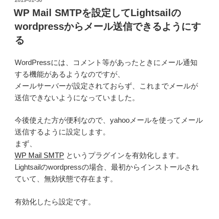
e
er
bl
稿
WP Mail SMTPを設定してLightsailの
日:
b
r
wordpressからメール送信できるようにす
o
る
o
WordPressには、コメント等があったときにメール通知
k
する機能があるようなのですが、
メールサーバーが設定されておらず、これまでメールが
送信できないようになっていました。
今後使えた方が便利なので、yahooメールを使ってメール
送信するように設定します。
まず、
WP Mail SMTP
というプラグインを有効化します。
Lightsailのwordpressの場合、最初からインストールされ
ていて、無効状態で存在ます。
有効化したら設定です。