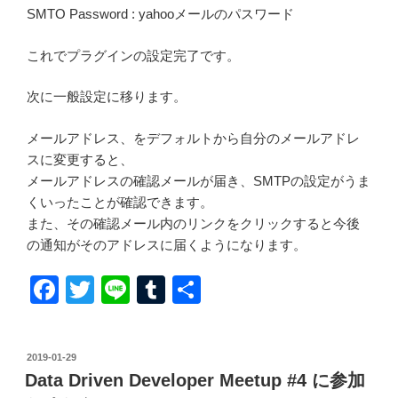
SMTO Password : yahooメールのパスワード
これでプラグインの設定完了です。
次に一般設定に移ります。
メールアドレス、をデフォルトから自分のメールアドレ
スに変更すると、
メールアドレスの確認メールが届き、SMTPの設定がうま
くいったことが確認できます。
また、その確認メール内のリンクをクリックすると今後
の通知がそのアドレスに届くようになります。
F
T
Li
T
共
a
wi
n
u
有
c
tt
e
m
投
2019-01-29
e
er
bl
稿
Data Driven Developer Meetup #4 に参加
日: