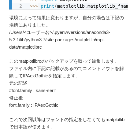
>>
>
print
(
matplotlib
.
matplotlib_fname
(
)
環境によって結果は変わりますが、自分の場合は下記の
場所にありました。
/Users/<ユーザー名>/.pyenv/versions/anaconda3-
5.3.1/lib/python3.7/site-packages/matplotlib/mpl-
data/matplotlibrc
このmatplotlibrcのバックアップを取って編集します。
ファイル内に下記の記載があるのでコメントアウトを解
除してIPAexGothicを指定します。
元の記述
#font.family : sans-serif
修正後
font.family : IPAexGothic
これで次回以降はフォントの指定をしなくてもmatplotlib
で日本語が使えます。