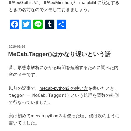
IPAexGothic や、 IPAexMincho が、matplotlibに設定する
ときの名前なのでメモしておきましょう。
F
T
Li
T
共
a
wi
n
u
有
c
tt
e
m
投
2019-01-26
e
er
bl
稿
MeCab.Tagger()はかなり遅いという話
日:
b
r
昔、形態素解析にかかる時間を短縮するために調べた内
o
容のメモです。
o
k
以前の記事で、
mecab-python3 の使い方
を書いたとき、
tagger = MeCab.Tagger()
という処理を関数の外側
で行なっていました。
実は初めてmecab-python３を使った頃、僕は次のように
書いてました。