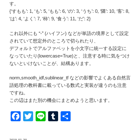
す。
{‘すもも’: 1, ‘も’: 5, ‘もも’: 6, ‘の’: 3, ‘うち’: 0, ‘隣’: 10, ‘客’: 8,
‘は’: 4, ‘よく’: 7, ‘柿’: 9, ‘食う’: 11, ‘だ’: 2}
これ以外にも “-” (ハイフン) などが単語の境界として設定
されていて想定外のところで切られたり、
デフォルトでアルファベットを小文字に統一する設定に
なっていたり(lowercase=True)と、注意する時に気をつけ
ないといけないことが、結構あります。
norm,smooth_idf,sublinear_tf などの影響でよくある自然言
語処理の教科書に載っている数式と実装が違うのも注意
ですね。
この辺はまた別の機会にまとめようと思います。
F
T
Li
T
共
a
wi
n
u
有
c
tt
e
m
投
2019-01-30