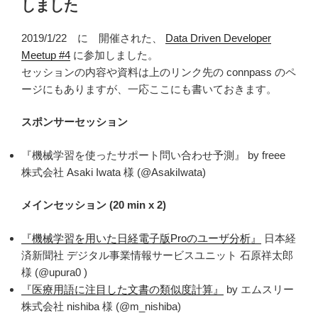
b
r
しました
o
2019/1/22 に 開催された、
Data Driven Developer
o
Meetup #4
に参加しました。
k
セッションの内容や資料は上のリンク先の connpass のペ
ージにもありますが、一応ここにも書いておきます。
スポンサーセッション
『機械学習を使ったサポート問い合わせ予測』 by freee
株式会社 Asaki Iwata 様 (@AsakiIwata)
メインセッション (20 min x 2)
『機械学習を⽤いた⽇経電⼦版Proのユーザ分析』
日本経
済新聞社 デジタル事業情報サービスユニット 石原祥太郎
様 (@upura0 )
『医療用語に注目した文書の類似度計算』
by エムスリー
株式会社 nishiba 様 (@m_nishiba)