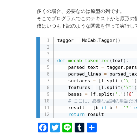
多くの場合、必要なのは原型の列です。
そこでプログラムでこのテキストから原形の
僕はいつも下記のような関数を作って実行し
tagger 
=
 MeCab
.
Tagger
(
)
def
mecab_tokenizer
(
text
)
:
    parsed_text 
=
 tagger
.
pars
    parsed_lines 
=
 parsed_tex
    surfaces 
=
[
l
.
split
(
'\t'
)
    features 
=
[
l
.
split
(
'\t'
)
    bases 
=
[
f
.
split
(
','
)
[
6
]
# ここに、必要な品詞の単語だ
    result 
=
[
b 
if
 b 
!=
'*'
e
return
 result
F
T
Li
T
共