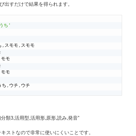
se を呼び出すだけで結果を得られます。
うち'
も
,
スモモ
,
スモモ



,
モモ



,
モモ



うち
,
ウチ
,
ウチ

分類3,活用型,活用形,原形,読み,発音
のテキストなので非常に使いにくいことです。