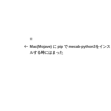
投
前
前
稿
の
Mac(Mojave) に pip で mecab-python3をイン
投
ルする時にはまった
ナ
稿
ビ
ゲ
ー
シ
ョ
ン