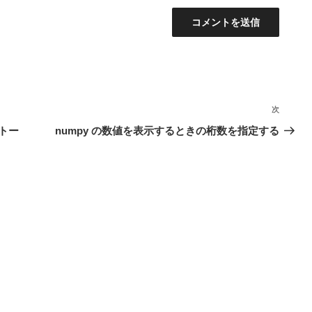
次
次
の
ストー
numpy の数値を表示するときの桁数を指定する
投
稿