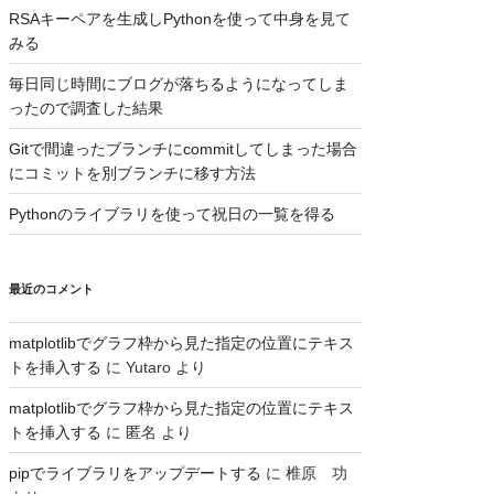
RSAキーペアを生成しPythonを使って中身を見て
みる
毎日同じ時間にブログが落ちるようになってしま
ったので調査した結果
Gitで間違ったブランチにcommitしてしまった場合
にコミットを別ブランチに移す方法
Pythonのライブラリを使って祝日の一覧を得る
最近のコメント
matplotlibでグラフ枠から見た指定の位置にテキス
トを挿入する
に
Yutaro
より
matplotlibでグラフ枠から見た指定の位置にテキス
トを挿入する
に
匿名
より
pipでライブラリをアップデートする
に
椎原 功