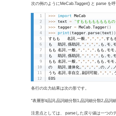
次の例のようにMeCab.Tagger() と par
>>
>
import
>>
>
 text 
=
'すももももももももの
>>
>
 tagger 
=
 MeCab
.
Tagger
(
)
>>
>
print
(
tagger
.
parse
(
text
)
)
すもも	名詞
,
一般
,
*
,
*
,
*
,
*
,
すも
も	助詞
,
係助詞
,
*
,
*
,
*
,
*
,
も
,
モ
,
モ
もも	名詞
,
一般
,
*
,
*
,
*
,
*
,
もも
,
モモ
も	助詞
,
係助詞
,
*
,
*
,
*
,
*
,
も
,
モ
,
モ
もも	名詞
,
一般
,
*
,
*
,
*
,
*
,
もも
,
モモ
の	助詞
,
連体化
,
*
,
*
,
*
,
*
,
の
,
ノ
,
ノ
うち	名詞
,
非自立
,
副詞可能
,
*
,
*
,
*
,
EOS
各行の出力結果は次の形です。
表層形\t品詞,品詞細分類1,品詞細分類2,品詞細
注意点としては、 parseした戻り値は一つ