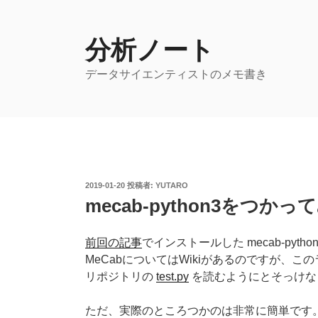
コ
ン
テ
分析ノート
ン
データサイエンティストのメモ書き
ツ
へ
ス
キ
ッ
プ
投
2019-01-20
投稿者:
YUTARO
稿
mecab-python3をつかっ
日:
前回の記事
でインストールした mecab-pyt
MeCabについてはWikiがあるのですが、
リポジトリの
test.py
を読むようにとそっけな
ただ、実際のところつかのは非常に簡単です