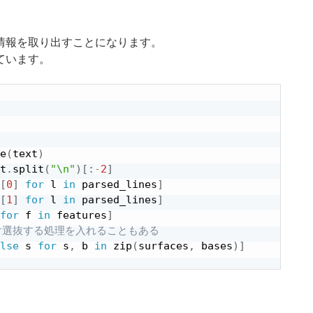
情報を取り出すことになります。
ています。
e
(
text
)
t
.
split
(
"\n"
)
[
:
-
2
]
[
0
]
for
 l 
in
 parsed_lines
]
[
1
]
for
 l 
in
 parsed_lines
]
for
 f 
in
 features
]
け選抜する処理を入れることもある
lse
 s 
for
 s
,
 b 
in
 zip
(
surfaces
,
 bases
)
]