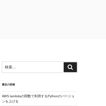
検
検
索:
索
最近の投稿
AWS lambdaの関数で利用するPythonのバージョ
ンを上げる