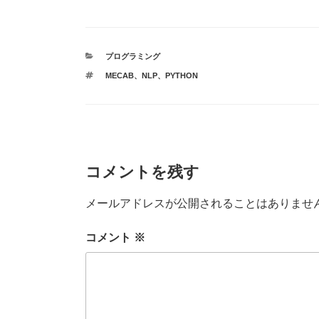
a
wi
n
u
有
c
tt
e
m
e
er
bl
カ
プログラミング
b
r
テ
タ
MECAB
、
NLP
、
PYTHON
ゴ
o
グ
リ
ー
o
k
コメントを残す
メールアドレスが公開されることはありませ
コメント
※