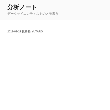
コ
分析ノート
ン
データサイエンティストのメモ書き
テ
ン
ツ
投
2019-01-21
投稿者:
YUTARO
へ
稿
ス
日:
キ
ッ
プ