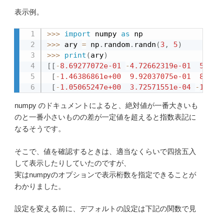
表示例。
>>
>
import
 numpy 
as
>>
>
 ary 
=
 np
.
random
.
randn
(
3
,
5
)
>>
>
print
(
ary
)
[
[
-
8.69277072e-01
-
4.72662319e-01
5.48
[
-
1.46386861e+00
9.92037075e-01
8.04
[
-
1.05065247e+00
3.72571551e-04
-
1.15
numpy のドキュメントによると、絶対値が一番大きいも
のと一番小さいものの差が一定値を超えると指数表記に
なるそうです。
そこで、値を確認するときは、適当なくらいで四捨五入
して表示したりしていたのですが、
実はnumpyのオプションで表示桁数を指定できることが
わかりました。
設定を変える前に、デフォルトの設定は下記の関数で見