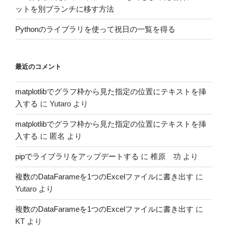
ットを別ブランチに移す方法
Pythonのライブラリを使って祝日の一覧を得る
最近のコメント
matplotlibでグラフ枠から見た指定の位置にテキストを挿
入する
に
Yutaro
より
matplotlibでグラフ枠から見た指定の位置にテキストを挿
入する
に
匿名
より
pipでライブラリをアップデートする
に
椎原 功
より
複数のDataFarameを1つのExcelファイルに書き出す
に
Yutaro
より
複数のDataFarameを1つのExcelファイルに書き出す
に
KT
より