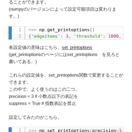
ることができます。
(numpyのバージョンによって設定可能項目は変わりま
す。)
>>
>
 np
.
get_printoptions
(
)
{
'edgeitems'
:
3
,
'threshold'
:
1000
,
'fl
各設定値の意味はこちら。
set_printoptions
(get_printoptionsのページにはset_printoptions を見ろと
書いてある。)
これらの設定値を、set_printoptions関数で変更することが
できます。
この中で、よく使うのはこの二つ。
precision = 3 # 小数点以下の表記を
suppress = True # 指数表記を禁止
設定してみたのがこちら。
>>
>
 np
.
set_printoptions
(
precision
=
3
,
 su