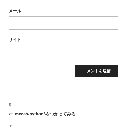
メール
サイト
投
前
前
稿
の
mecab-python3をつかってみる
ナ
投
ビ
稿
次
次