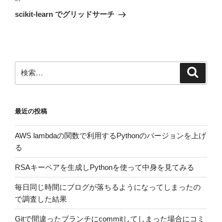
ゲ
の
scikit-learn でグリッドサーチ
投
ー
稿
シ
ョ
ン
検
検
索
索:
最近の投稿
AWS lambdaの関数で利用するPythonのバージョンを上げ
る
RSAキーペアを生成しPythonを使って中身を見てみる
毎日同じ時間にブログが落ちるようになってしまったの
で調査した結果
Gitで間違ったブランチにcommitしてしまった場合にコミ