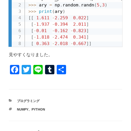
>>
>
 ary 
=
 np
.
random
.
randn
(
5
,
3
)
>>
>
print
(
ary
)
[
[
1.611
-
2.259
0.022
]
[
-
1.937
-
0.394
2.011
]
[
-
0.01
-
0.162
-
0.823
]
[
-
1.818
-
2.474
0.341
]
[
0.363
-
2.018
-
0.667
]
]
見やすくなりました。
F
T
Li
T
共
a
wi
n
u
有
c
tt
e
m
e
er
bl
カ
プログラミング
b
r
テ
タ
NUMPY
、
PYTHON
ゴ
o
グ
リ
ー
o