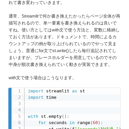
れて書き変わっていきます。
通常、Streamlitで何か書き換えたかったらページ全体が再
描写されるので、単一要素を書き換えられるのは良いで
すね。使い方としてはwith文で使う方法と、変数に格納し
ておく方法があります。ドキュメントで、時間によるカ
ウントアップの例が取り上げられているのでやって見ま
しょう。普通にfor文でst.write()したら毎行追記されてし
まいますが、プレースホルダーを用意しているのでその
中身が順次書き換えられていく動きが実装できます。
with文で使う場合はこうなります。
import
 streamlit 
as
import
 time

with
 st
.
empty
(
)
:
for
 seconds 
in
 range
(
60
)
:
        st
.
write
(
f
"{seconds}秒経過 "
)