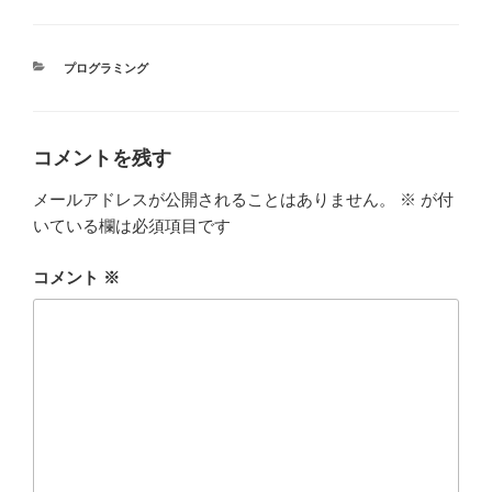
c
tt
e
m
e
er
bl
カ
プログラミング
b
r
テ
ゴ
o
リ
ー
o
コメントを残す
k
メールアドレスが公開されることはありません。
※
が付
いている欄は必須項目です
コメント
※