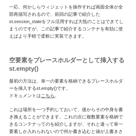
一応、何かしらウィジェットを操作すれば画面全体が全
部再描写されるので、前回の記事で紹介した
st.session_stateをフル活用すれば大抵のことはできてし
まうのですが、この記事で紹介するコンテナを有効に使
えばより手軽で柔軟に実装できます。
空要素をプレースホルダーとして挿入する
st.empty()
最初の方法は、単一の要素を格納できるプレースホルダ
ーを挿入するst.empty()です。
ドキュメントは
こちら
。
これは場所を一つ予約しておいて、後からその中身を書
き換えることができます。これの次に複数要素を格納で
きるコンテナってのを紹介しますが、それと違って単一
要素しか入れられないので何か書き込むと値が上書きさ