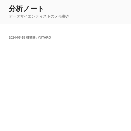
コ
分析ノート
ン
データサイエンティストのメモ書き
テ
ン
ツ
投
2024-07-15
投稿者:
YUTARO
へ
稿
ス
日:
キ
ッ
プ