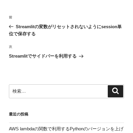
投
前
前
稿
の
Streamlitの変数がリセットされないようにsession単
ナ
投
位で保存する
ビ
稿
ゲ
次
次
の
ー
Streamlitでサイドバーを利用する
投
シ
稿
ョ
ン
検
検
索
索:
最近の投稿
AWS lambdaの関数で利用するPythonのバージョンを上げ