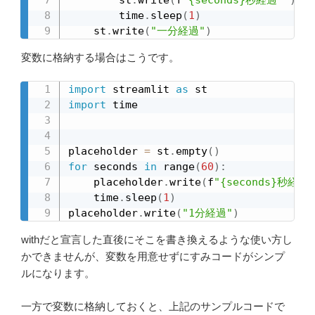
        time
.
sleep
(
1
)
    st
.
write
(
"一分経過"
)
変数に格納する場合はこうです。
import
 streamlit 
as
import
 time

placeholder 
=
 st
.
empty
(
)
for
 seconds 
in
 range
(
60
)
:
    placeholder
.
write
(
f
"{seconds}秒経過 
    time
.
sleep
(
1
)
placeholder
.
write
(
"1分経過"
)
withだと宣言した直後にそこを書き換えるような使い方し
かできませんが、変数を用意せずにすみコードがシンプ
ルになります。
一方で変数に格納しておくと、上記のサンプルコードで