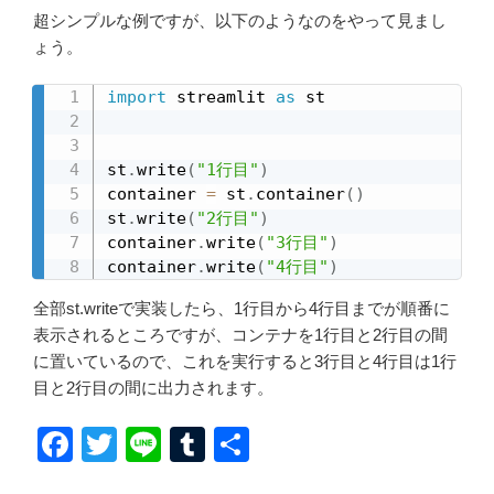
超シンプルな例ですが、以下のようなのをやって見まし
ょう。
import
 streamlit 
as
 st

st
.
write
(
"1行目"
)
container 
=
 st
.
container
(
)
st
.
write
(
"2行目"
)
container
.
write
(
"3行目"
)
container
.
write
(
"4行目"
)
全部st.writeで実装したら、1行目から4行目までが順番に
表示されるところですが、コンテナを1行目と2行目の間
に置いているので、これを実行すると3行目と4行目は1行
目と2行目の間に出力されます。
F
T
Li
T
共
a
wi
n
u
有