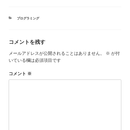
c
tt
e
m
e
er
bl
カ
プログラミング
b
r
テ
ゴ
o
リ
ー
o
コメントを残す
k
メールアドレスが公開されることはありません。
※
が付
いている欄は必須項目です
コメント
※