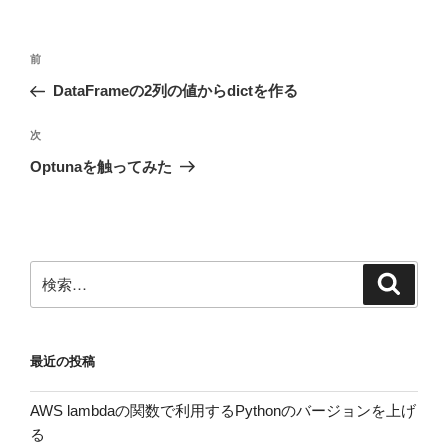
投
前
前
稿
の
DataFrameの2列の値からdictを作る
ナ
投
ビ
稿
次
次
ゲ
の
Optunaを触ってみた
投
ー
稿
シ
ョ
ン
検
検
索
索:
最近の投稿
AWS lambdaの関数で利用するPythonのバージョンを上げ
る