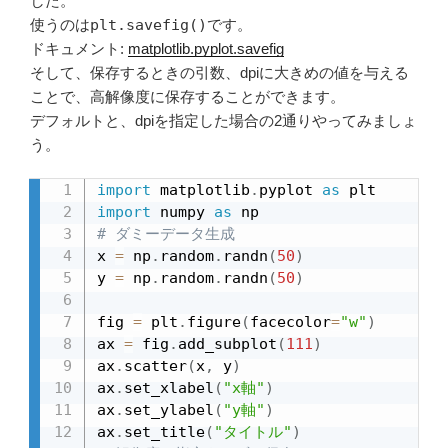
した。
使うのは
plt.savefig()
です。
ドキュメント:
matplotlib.pyplot.savefig
そして、保存するときの引数、dpiに大きめの値を与える
ことで、高解像度に保存することができます。
デフォルトと、dpiを指定した場合の2通りやってみましょ
う。
import
 matplotlib
.
pyplot 
as
import
 numpy 
as
# ダミーデータ生成
x 
=
 np
.
random
.
randn
(
50
)
y 
=
 np
.
random
.
randn
(
50
)
fig 
=
 plt
.
figure
(
facecolor
=
"w"
)
ax 
=
 fig
.
add_subplot
(
111
)
ax
.
scatter
(
x
,
 y
)
ax
.
set_xlabel
(
"x軸"
)
ax
.
set_ylabel
(
"y軸"
)
ax
.
set_title
(
"タイトル"
)