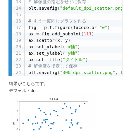
# 解像度の指定をせずに保存
plt
.
savefig
(
"default_dpi_scatter.png"
,
 
# もう一度同じグラフを作る
fig 
=
 plt
.
figure
(
facecolor
=
"w"
)
ax 
=
 fig
.
add_subplot
(
111
)
ax
.
scatter
(
x
,
 y
)
ax
.
set_xlabel
(
"x軸"
)
ax
.
set_ylabel
(
"y軸"
)
ax
.
set_title
(
"タイトル"
)
# 解像度を指定して保存
plt
.
savefig
(
"300_dpi_scatter.png"
,
 form
結果がこちらです。
デフォルトdpi。