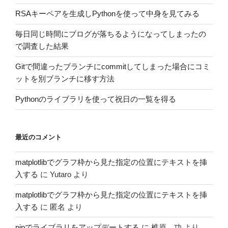
RSAキーペアを生成しPythonを使って中身を見てみる
毎日同じ時間にブログが落ちるようになってしまったの
で調査した結果
Gitで間違ったブランチにcommitしてしまった場合にコミ
ットを別ブランチに移す方法
Pythonのライブラリを使って祝日の一覧を得る
最近のコメント
matplotlibでグラフ枠から見た指定の位置にテキストを挿
入する
に
Yutaro
より
matplotlibでグラフ枠から見た指定の位置にテキストを挿
入する
に
匿名
より
pipでライブラリをアップデートする
に
椎原 功
より