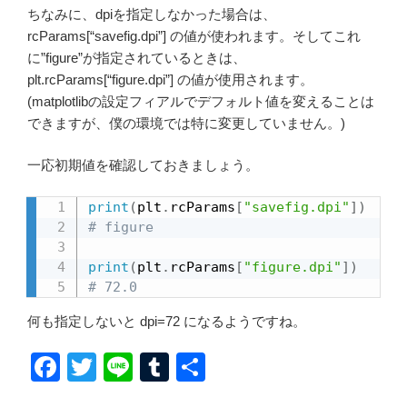
ちなみに、dpiを指定しなかった場合は、
rcParams[“savefig.dpi”] の値が使われます。そしてこれ
に”figure”が指定されているときは、
plt.rcParams[“figure.dpi”] の値が使用されます。
(matplotlibの設定フィアルでデフォルト値を変えることは
できますが、僕の環境では特に変更していません。)
一応初期値を確認しておきましょう。
print
(
plt
.
rcParams
[
"savefig.dpi"
]
)
# figure
print
(
plt
.
rcParams
[
"figure.dpi"
]
)
# 72.0
何も指定しないと dpi=72 になるようですね。
F
T
Li
T
共
a
wi
n
u
有