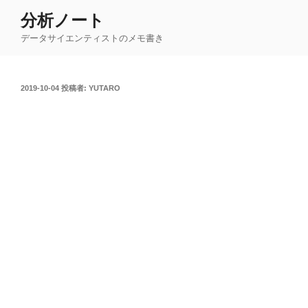
コ
分析ノート
ン
データサイエンティストのメモ書き
テ
ン
ツ
投
2019-10-04
投稿者:
YUTARO
へ
稿
ス
日:
キ
ッ
プ