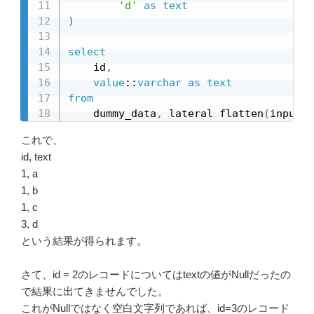
'd'
as
text
)
select
    id
,
value
::
varchar
as
text
from
    dummy_data
,
 lateral flatten
(
input 
=
これで、
id, text
1, a
1, b
1, c
3, d
という結果が得られます。
さて、id = 2のレコードについてはtextの値がNullだったの
で結果に出てきませんでした。
これがNullではなく空白文字列であれば、id=3のレコード