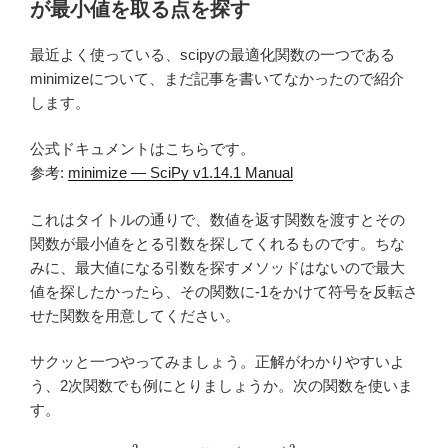
b
r
が最小値を取る点を探す
o
最近よく使っている、scipyの最適化関数の一つである
o
minimizeについて、まだ記事を書いてなかったので紹介
k
します。
公式ドキュメントはこちらです。
参考:
minimize — SciPy v1.14.1 Manual
これはタイトルの通りで、数値を返す関数を渡すとその
関数が最小値をとる引数を探してくれるものです。ちな
みに、最大値になる引数を探すメソッドはないので最大
値を探したかったら、その関数に-1をかけて符号を反転さ
せた関数を用意してください。
サクッと一つやってみましょう。正解がわかりやすいよ
う、2次関数でも例にとりましょうか。次の関数を使いま
す。
x
2
−
6
x
+
5
=
(
x
−
3
)
2
−
4