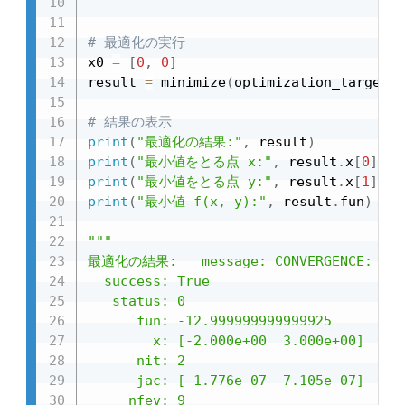
# 最適化の実行
x0 
=
[
0
,
0
]
result 
=
 minimize
(
optimization_target_f
# 結果の表示
print
(
"最適化の結果:"
,
 result
)
print
(
"最小値をとる点 x:"
,
 result
.
x
[
0
]
)
print
(
"最小値をとる点 y:"
,
 result
.
x
[
1
]
)
print
(
"最小値 f(x, y):"
,
 result
.
fun
)
"""

最適化の結果:   message: CONVERGENCE: NORM_
  success: True

   status: 0

      fun: -12.999999999999925

        x: [-2.000e+00  3.000e+00]

      nit: 2

      jac: [-1.776e-07 -7.105e-07]

     nfev: 9
