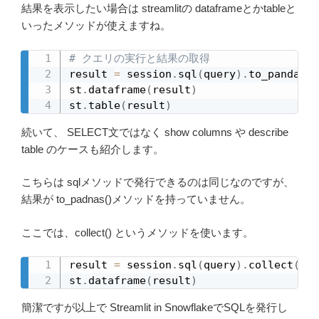
結果を表示したい場合は streamlitの dataframeとかtableと
いったメソッドが使えますね。
# クエリの実行と結果の取得
result 
=
 session
.
sql
(
query
)
.
to_pandas
(
)
st
.
dataframe
(
result
)
st
.
table
(
result
)
続いて、 SELECT文ではなく show columns や describe
table のケースも紹介します。
こちらは sqlメソッドで発行できるのは同じなのですが、
結果が to_padnas()メソッドを持っていません。
ここでは、collect() というメソッドを使います。
result 
=
 session
.
sql
(
query
)
.
collect
(
)
st
.
dataframe
(
result
)
簡潔ですが以上で Streamlit in SnowflakeでSQLを発行し