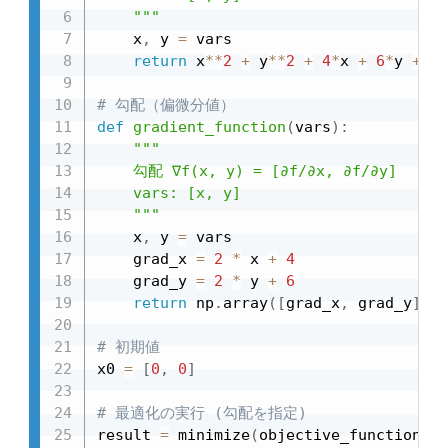
    """
    x
,
 y 
=
 vars

return
 x
**
2
+
 y
**
2
+
4
*
x 
+
6
*
y 
+
13
# 勾配（偏微分値）
def
gradient_function
(
vars
)
:
"""

    勾配 ∇f(x, y) = [∂f/∂x, ∂f/∂y]

    vars: [x, y]

    """
    x
,
 y 
=
 vars

    grad_x 
=
2
*
 x 
+
4
    grad_y 
=
2
*
 y 
+
6
return
 np
.
array
(
[
grad_x
,
 grad_y
]
)
# 初期値
x0 
=
[
0
,
0
]
# 最適化の実行 (勾配を指定)
result 
=
 minimize
(
objective_function
,
 x