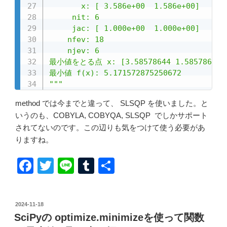
       x: [ 3.586e+00  1.586e+00]

     nit: 6

     jac: [ 1.000e+00  1.000e+00]

    nfev: 18

    njev: 6

最小値をとる点 x: [3.58578644 1.58578644]

最小値 f(x): 5.171572875250672

"""
method では今までと違って、 SLSQP を使いました。と
いうのも、COBYLA, COBYQA, SLSQP でしかサポート
されてないのです。この辺りも気をつけて使う必要があ
りますね。
F
T
Li
T
共
a
wi
n
u
有
c
tt
e
m
投
2024-11-18
e
er
bl
稿
SciPyの optimize.minimizeを使って関数
日: