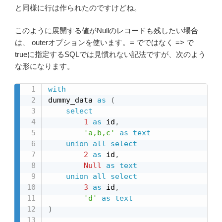
と同様に行は作られたのですけどね。
このように展開する値がNullのレコードも残したい場合
は、 outerオプションを使います。= でではなく => で
trueに指定するSQLでは見慣れない記法ですが、次のよう
な形になります。
with
dummy_data 
as
(
select
1
as
 id
,
'a,b,c'
as
text
union
all
select
2
as
 id
,
Null
as
text
union
all
select
3
as
 id
,
'd'
as
text
)