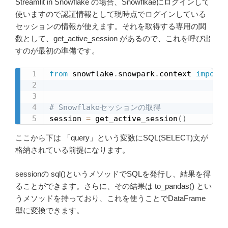
Streamlit in Snowflake の場合、Snowflkaeにログインして
使いますので認証情報として現時点でログインしている
セッションの情報が使えます。それを取得する専用の関
数として、get_active_session があるので、これを呼び出
すのが最初の準備です。
from
 snowflake
.
snowpark
.
context 
import
 
# Snowflakeセッションの取得
session 
=
 get_active_session
(
)
ここから下は 「query」という変数にSQL(SELECT)文が
格納されている前提になります。
sessionの sql()というメソッドでSQLを発行し、結果を得
ることができます。さらに、その結果は to_pandas() とい
うメソッドを持っており、これを使うことでDataFrame
型に変換できます。