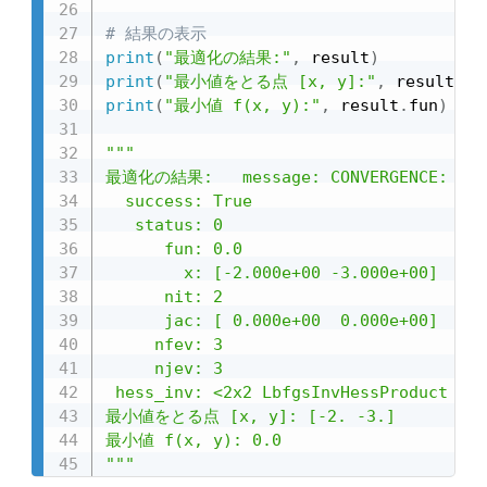
# 結果の表示
print
(
"最適化の結果:"
,
 result
)
print
(
"最小値をとる点 [x, y]:"
,
 result
.
x
)
print
(
"最小値 f(x, y):"
,
 result
.
fun
)
"""

最適化の結果:   message: CONVERGENCE: NORM_
  success: True

   status: 0

      fun: 0.0

        x: [-2.000e+00 -3.000e+00]

      nit: 2

      jac: [ 0.000e+00  0.000e+00]

     nfev: 3

     njev: 3

 hess_inv: <2x2 LbfgsInvHessProduct wit
最小値をとる点 [x, y]: [-2. -3.]

最小値 f(x, y): 0.0

"""