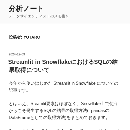
コ
分析ノート
ン
データサイエンティストのメモ書き
テ
ン
ツ
投稿者:
YUTARO
へ
ス
キ
投
2024-12-09
ッ
稿
Streamlit in SnowflakeにおけるSQLの結
日:
プ
果取得について
今年から使いはじめた Streamlit in Snowflake についての
記事です。
とはいえ、Sreamlit要素はほぼなく、Snowflake上で使う
からこそ発生するSQLの結果の取得方法(=pandasの
DataFrameとしての取得方法)をまとめておきます。