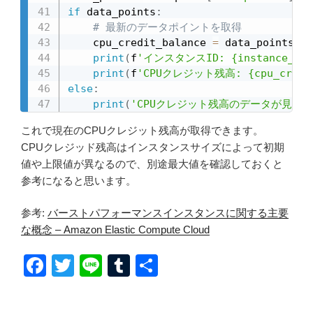
if
 data_points
:
# 最新のデータポイントを取得
    cpu_credit_balance 
=
 data_points
[
0
]
print
(
f
'インスタンスID: {instance_id}
print
(
f
'CPUクレジット残高: {cpu_credit
else
:
print
(
'CPUクレジット残高のデータが見つ
これで現在のCPUクレジット残高が取得できます。
CPUクレジッド残高はインスタンスサイズによって初期
値や上限値が異なるので、別途最大値を確認しておくと
参考になると思います。
参考:
バーストパフォーマンスインスタンスに関する主要
な概念 – Amazon Elastic Compute Cloud
F
T
Li
T
共
a
wi
n
u
有
c
tt
e
m