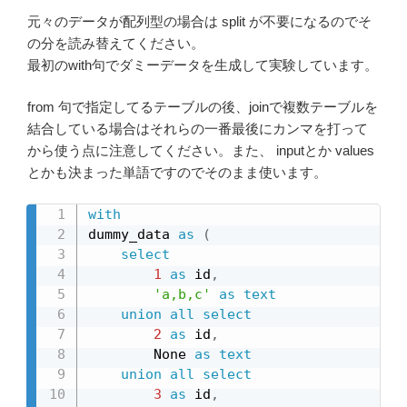
元々のデータが配列型の場合は split が不要になるのでそ
の分を読み替えてください。
最初のwith句でダミーデータを生成して実験しています。
from 句で指定してるテーブルの後、joinで複数テーブルを
結合している場合はそれらの一番最後にカンマを打って
から使う点に注意してください。また、 inputとか values
とかも決まった単語ですのでそのまま使います。
with
dummy_data 
as
(
select
1
as
 id
,
'a,b,c'
as
text
union
all
select
2
as
 id
,
        None 
as
text
union
all
select
3
as
 id
,