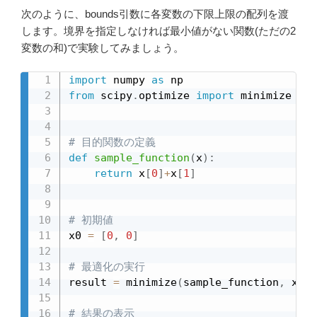
次のように、bounds引数に各変数の下限上限の配列を渡
します。境界を指定しなければ最小値がない関数(ただの2
変数の和)で実験してみましょう。
import
 numpy 
as
from
 scipy
.
optimize 
import
 minimize

# 目的関数の定義
def
sample_function
(
x
)
:
return
 x
[
0
]
+
x
[
1
]
# 初期値
x0 
=
[
0
,
0
]
# 最適化の実行
result 
=
 minimize
(
sample_function
,
 x0
,
 
# 結果の表示