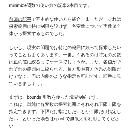
o
minimize関数の使い方の記事2本目です。
o
k
前回の記事
で基本的な使い方を紹介しましたが、それは
探索範囲に特に制限を設けず、各変数について実数値全
体から探索するものでした。
しかし、現実の問題では特定の範囲に絞って探索したい
ってこともよくあります。一番よくあるのは特定の変数
は正の値に絞るってケースでしょうか。また、各値がそ
れぞれの範囲内に絞られる、長方形や直方体系の制限だ
けでなく、円の内側のような指定も可能です。順番に見
ていきましょう。
まずは、bounds 引数を使った境界制約です。
これは、単純に各変数の探索範囲にそれぞれ下限上限を
指定できます。下限だけ指定したいとか上限だけ指定し
たい、といった場合はnp.inf で無限大を利用してくださ
い。