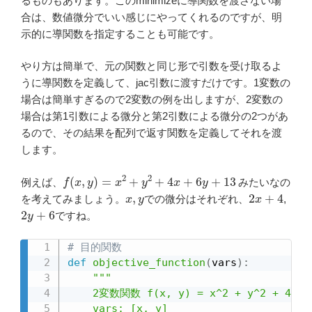
るものもあります。このminimizeに導関数を渡さない場
合は、数値微分でいい感じにやってくれるのですが、明
示的に導関数を指定することも可能です。
やり方は簡単で、元の関数と同じ形で引数を受け取るよ
うに導関数を定義して、jac引数に渡すだけです。1変数の
場合は簡単すぎるので2変数の例を出しますが、2変数の
場合は第1引数による微分と第2引数による微分の2つがあ
るので、その結果を配列で返す関数を定義してそれを渡
します。
f
(
x
,
y
)
=
x
2
+
y
2
+
4
x
+
6
y
+
13
例えば、
みたいなの
x
,
y
2
x
+
4
を考えてみましょう。
での微分はそれぞれ、
,
2
y
+
6
ですね。
# 目的関数
def
objective_function
(
vars
)
:
"""

    2変数関数 f(x, y) = x^2 + y^2 + 4x + 
    vars: [x, y]
