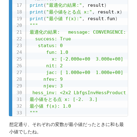
print
(
"最適化の結果:"
,
 result
)
print
(
"最小値をとる点 x:"
,
 result
.
x
)
print
(
"最小値 f(x):"
,
 result
.
fun
)
"""

最適化の結果:   message: CONVERGENCE: NORM_
  success: True

   status: 0

      fun: 1.0

        x: [-2.000e+00  3.000e+00]

      nit: 2

      jac: [ 1.000e+00  1.000e+00]

     nfev: 9

     njev: 3

 hess_inv: <2x2 LbfgsInvHessProduct wit
最小値をとる点 x: [-2.  3.]

最小値 f(x): 1.0

"""
想定通り、それぞれの変数が最小値だったときに和も最
小値でしたね。