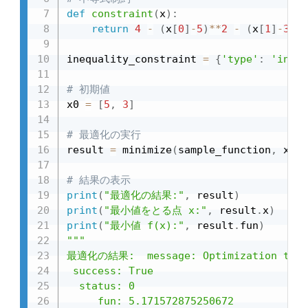
def
constraint
(
x
)
:
return
4
-
(
x
[
0
]
-
5
)
**
2
-
(
x
[
1
]
-
3
)
**
inequality_constraint 
=
{
'type'
:
'ineq'
# 初期値
x0 
=
[
5
,
3
]
# 最適化の実行
result 
=
 minimize
(
sample_function
,
 x0
,
 
# 結果の表示
print
(
"最適化の結果:"
,
 result
)
print
(
"最小値をとる点 x:"
,
 result
.
x
)
print
(
"最小値 f(x):"
,
 result
.
fun
)
"""

最適化の結果:  message: Optimization termi
 success: True

  status: 0

     fun: 5.171572875250672
