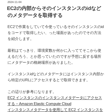
投
2024-11-04
e
er
bl
稿
EC2の内部からそのインスタンスのidなど
日:
b
r
のメタデータを取得する
o
EC2で作業をしていて今使っているそのインスタンスのid
o
をコードで取得したい、った場面があったのでその方法
k
を紹介します。
最初はてっきり、環境変数か何かに入っててそこから使
えるだろう、とか思っていたのですが予想に反する場所
にメタデータの格納場所がありました。
インスタンスidなどのメタデータにはインスタンス内部か
ら特定のURLにアクセスするとで取得できます。
この辺りが参考になります。
EC2 インスタンスのインスタンスメタデータにアクセス
する – Amazon Elastic Compute Cloud
インスタンスメタデータを使用して EC2 インスタンスを