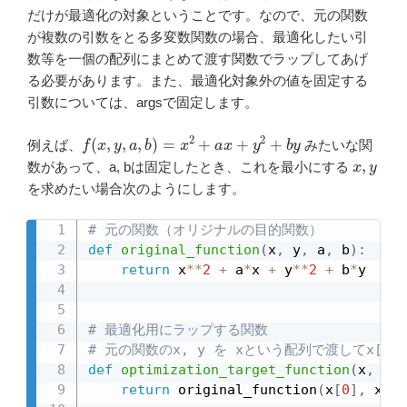
だけが最適化の対象ということです。なので、元の関数
が複数の引数をとる多変数関数の場合、最適化したい引
数等を一個の配列にまとめて渡す関数でラップしてあげ
る必要があります。また、最適化対象外の値を固定する
引数については、argsで固定します。
f
(
x
,
y
,
a
,
b
)
=
x
2
+
a
x
+
y
2
+
b
y
例えば、
みたいな関
x
,
y
数があって、a, bは固定したとき、これを最小にする
を求めたい場合次のようにします。
# 元の関数（オリジナルの目的関数）
def
original_function
(
x
,
 y
,
 a
,
 b
)
:
return
 x
**
2
+
 a
*
x 
+
 y
**
2
+
 b
*
y

# 最適化用にラップする関数
# 元の関数のx, y を xという配列で渡してx[0]
def
optimization_target_function
(
x
,
*
pa
return
 original_function
(
x
[
0
]
,
 x
[
1
]