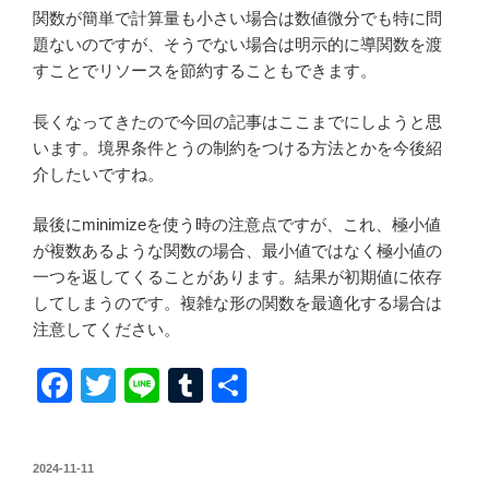
関数が簡単で計算量も小さい場合は数値微分でも特に問
題ないのですが、そうでない場合は明示的に導関数を渡
すことでリソースを節約することもできます。
長くなってきたので今回の記事はここまでにしようと思
います。境界条件とうの制約をつける方法とかを今後紹
介したいですね。
最後にminimizeを使う時の注意点ですが、これ、極小値
が複数あるような関数の場合、最小値ではなく極小値の
一つを返してくることがあります。結果が初期値に依存
してしまうのです。複雑な形の関数を最適化する場合は
注意してください。
F
T
Li
T
共
a
wi
n
u
有
c
tt
e
m
投
2024-11-11
稿