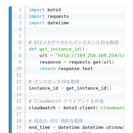
import
import
import
 datetime

# EC2メタデータからインスタンスIDを取得
def
get_instance_id
(
)
:
    url 
=
"http://169.254.169.254/lates
    response 
=
 requests
.
get
(
url
)
return
 response
.
text

# インスタンスIDを取得
instance_id 
=
 get_instance_id
(
)
# CloudWatch クライアントを作成
cloudwatch 
=
 boto3
.
client
(
'cloudwatch'
)
# 現在の UTC 時刻を取得
end_time 
=
 datetime
.
datetime
.
utcnow
(
)