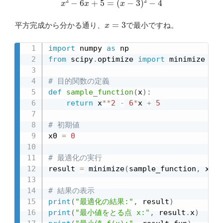
x
=
3
平方完成から分かる通り、
で最小ですね。
import
 numpy 
as
from
 scipy
.
optimize 
import
 minimize

# 目的関数の定義
def
sample_function
(
x
)
:
return
 x
**
2
-
6
*
x 
+
5
# 初期値
x0 
=
0
# 最適化の実行
result 
=
 minimize
(
sample_function
,
 x0
,
 
# 結果の表示
print
(
"最適化の結果:"
,
 result
)
print
(
"最小値をとる点 x:"
,
 result
.
x
)