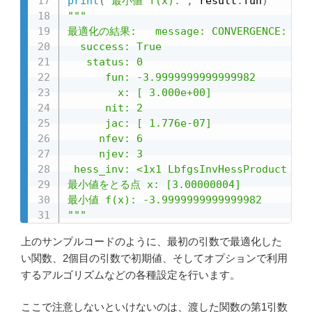
print
(
"最小値 f(x):"
,
 result
.
fun
)
"""

最適化の結果:   message: CONVERGENCE: NORM_
  success: True

   status: 0

      fun: -3.9999999999999982

        x: [ 3.000e+00]

      nit: 2

      jac: [ 1.776e-07]

     nfev: 6

     njev: 3

 hess_inv: <1x1 LbfgsInvHessProduct wit
最小値をとる点 x: [3.00000004]

最小値 f(x): -3.9999999999999982

"""
上のサンプルコードのように、最初の引数で最適化した
い関数、2個目の引数で初期値、そしてオプションで利用
するアルゴリズムなどの各種設定を行います。
ここで注意しないといけないのは、渡した関数の第1引数