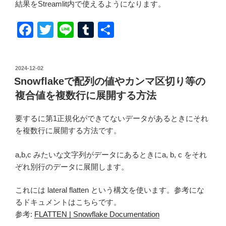
結果をStreamlit内で使えるようになります。
F
T
Li
T
共
a
wi
n
u
有
c
tt
e
m
投
2024-12-02
e
er
bl
稿
Snowflakeで配列の値やカンマ区切り等の
日:
b
r
複合値を複数行に展開する方法
o
要するに第1正規化ができてないデータがあるときにそれ
o
を複数行に展開する方法です。
k
a,b,c みたいな文字列がデータにあるときにa, b, c をそれ
ぞれ別行のデータに展開します。
これには lateral flatten という構文を使います。参考にな
るドキュメントはこちらです。
参考:
FLATTEN | Snowflake Documentation