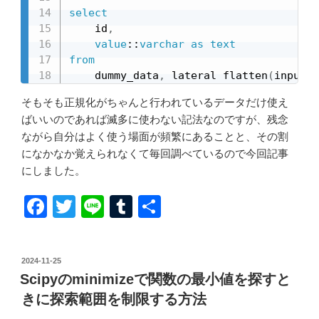
select
    id
,
value
::
varchar
as
text
from
    dummy_data
,
 lateral flatten
(
input 
=
そもそも正規化がちゃんと行われているデータだけ使え
ばいいのであれば滅多に使わない記法なのですが、残念
ながら自分はよく使う場面が頻繁にあることと、その割
になかなか覚えられなくて毎回調べているので今回記事
にしました。
F
T
Li
T
共
a
wi
n
u
有
c
tt
e
m
投
2024-11-25
e
er
bl
稿
Scipyのminimizeで関数の最小値を探すと
日:
b
r
きに探索範囲を制限する方法