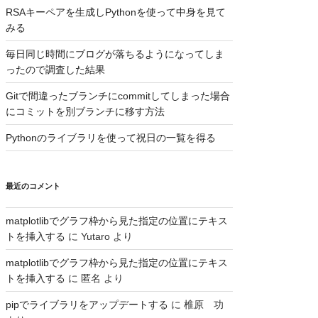
RSAキーペアを生成しPythonを使って中身を見て
みる
毎日同じ時間にブログが落ちるようになってしま
ったので調査した結果
Gitで間違ったブランチにcommitしてしまった場合
にコミットを別ブランチに移す方法
Pythonのライブラリを使って祝日の一覧を得る
最近のコメント
matplotlibでグラフ枠から見た指定の位置にテキス
トを挿入する
に
Yutaro
より
matplotlibでグラフ枠から見た指定の位置にテキス
トを挿入する
に
匿名
より
pipでライブラリをアップデートする
に
椎原 功