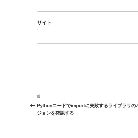
サイト
投
前
前
稿
の
Pythonコードでimportに失敗するライブラリの
投
ジョンを確認する
ナ
稿
ビ