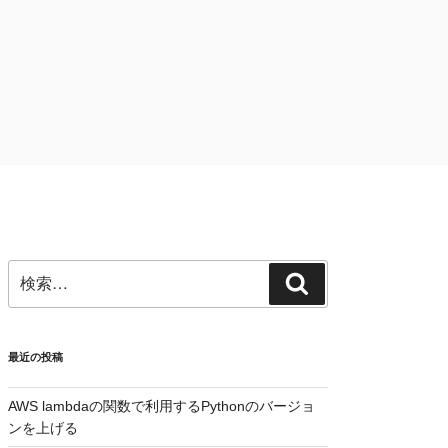
検
検
索:
索
最近の投稿
AWS lambdaの関数で利用するPythonのバージョ
ンを上げる