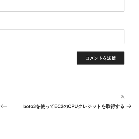
次
次
の
バー
boto3を使ってEC2のCPUクレジットを取得する
投
稿