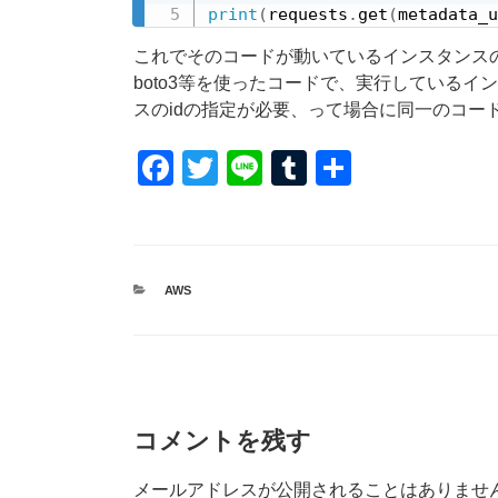
print
(
requests
.
get
(
metadata_u
これでそのコードが動いているインスタンスの
boto3等を使ったコードで、実行している
スのidの指定が必要、って場合に同一のコー
F
T
Li
T
共
a
wi
n
u
有
c
tt
e
m
e
er
bl
カ
AWS
b
r
テ
ゴ
o
リ
ー
o
k
コメントを残す
メールアドレスが公開されることはありませ