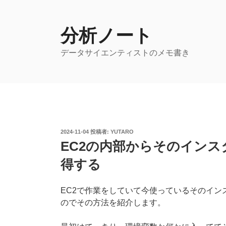
コ
ン
テ
分析ノート
ン
データサイエンティストのメモ書き
ツ
へ
ス
キ
ッ
プ
投
2024-11-04
投稿者:
YUTARO
稿
EC2の内部からそのインス
日:
得する
EC2で作業をしていて今使っているそのイン
のでその方法を紹介します。