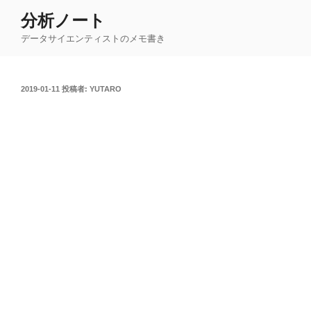
コ
分析ノート
ン
データサイエンティストのメモ書き
テ
ン
ツ
投
2019-01-11
投稿者:
YUTARO
へ
稿
ス
日:
キ
ッ
プ