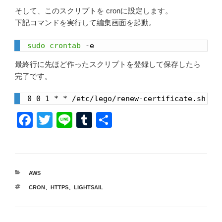
そして、このスクリプトを cronに設定します。
下記コマンドを実行して編集画面を起動。
sudo
crontab
 -e
最終行に先ほど作ったスクリプトを登録して保存したら
完了です。
0 0 1 * * /etc/lego/renew-certificate.sh 2
>
F
T
Li
T
共
a
wi
n
u
有
c
tt
e
m
e
er
bl
カ
AWS
b
r
テ
タ
CRON
、
HTTPS
、
LIGHTSAIL
ゴ
o
グ
リ
ー
o