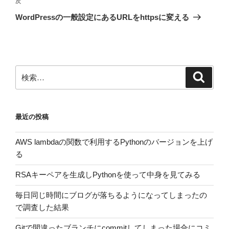
次
次
ゲ
の
WordPressの一般設定にあるURLをhttpsに変える
投
ー
稿
シ
ョ
ン
検
検
索
索:
最近の投稿
AWS lambdaの関数で利用するPythonのバージョンを上げ
る
RSAキーペアを生成しPythonを使って中身を見てみる
毎日同じ時間にブログが落ちるようになってしまったの
で調査した結果
Gitで間違ったブランチにcommitしてしまった場合にコミ