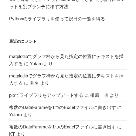
ットを別ブランチに移す方法
Pythonのライブラリを使って祝日の一覧を得る
最近のコメント
matplotlibでグラフ枠から見た指定の位置にテキストを挿
入する
に
Yutaro
より
matplotlibでグラフ枠から見た指定の位置にテキストを挿
入する
に
匿名
より
pipでライブラリをアップデートする
に
椎原 功
より
複数のDataFarameを1つのExcelファイルに書き出す
に
Yutaro
より
複数のDataFarameを1つのExcelファイルに書き出す
に
KT
より