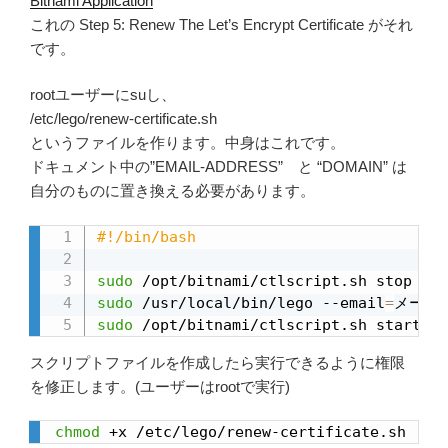
Bitnami Application
これの Step 5: Renew The Let’s Encrypt Certificate がそれ
です。
rootユーザーにsuし、
/etc/lego/renew-certificate.sh
というファイルを作ります。中身はこれです。
ドキュメント中の”EMAIL-ADDRESS” と “DOMAIN” は
自分のものに置き換える必要があります。
#!/bin/bash
sudo
sudo
 /usr/local/bin/lego --email
=
メールア
sudo
 /opt/bitnami/ctlscript.sh start ap
スクリプトファイルを作成したら実行できるように権限
を修正します。(ユーザーはrootで実行)
chmod
 +x /etc/lego/renew-certificate.sh