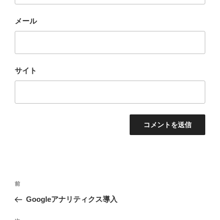
メール
サイト
投
前
前
稿
の
Googleアナリティクス導入
ナ
投
ビ
稿