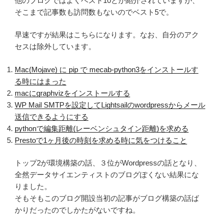
他のブログではよくベスト10とか紹介されていますが、
そこまで記事数も訪問数もないのでベスト5で。
早速ですが結果はこちらになります。なお、自分のアク
セスは除外しています。
Mac(Mojave) に pip で mecab-python3をインストールす
る時にはまった
macにgraphvizをインストールする
WP Mail SMTPを設定してLightsailのwordpressからメール
送信できるようにする
pythonで編集距離(レーベンシュタイン距離)を求める
Prestoで1ヶ月後の時刻を求める時に気をつけること
トップ2が環境構築の話、３位がWordpressの話となり、
全然データサイエンティストのブログぽくない結果にな
りました。
そもそもこのブログ開設当初の記事がブログ構築の話ば
かりだったのでしかたがないですね。