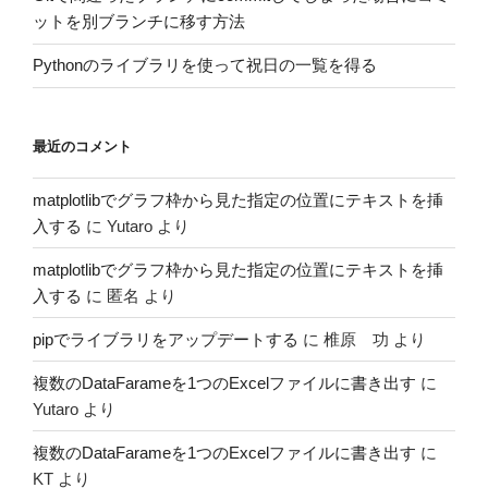
ットを別ブランチに移す方法
Pythonのライブラリを使って祝日の一覧を得る
最近のコメント
matplotlibでグラフ枠から見た指定の位置にテキストを挿
入する
に
Yutaro
より
matplotlibでグラフ枠から見た指定の位置にテキストを挿
入する
に
匿名
より
pipでライブラリをアップデートする
に
椎原 功
より
複数のDataFarameを1つのExcelファイルに書き出す
に
Yutaro
より
複数のDataFarameを1つのExcelファイルに書き出す
に
KT
より