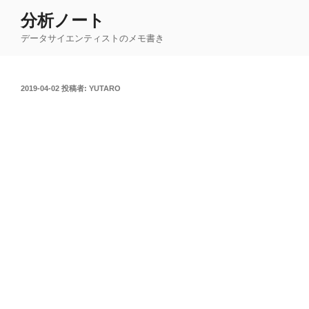
コ
分析ノート
ン
データサイエンティストのメモ書き
テ
ン
ツ
投
2019-04-02
投稿者:
YUTARO
へ
稿
ス
日:
キ
ッ
プ