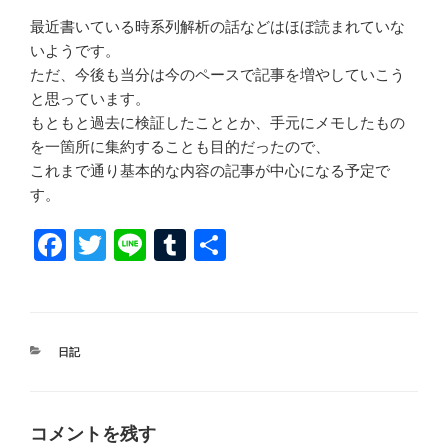
最近書いている時系列解析の話などはほぼ読まれていな
いようです。
ただ、今後も当分は今のペースで記事を増やしていこう
と思っています。
もともと過去に検証したこととか、手元にメモしたもの
を一箇所に集約することも目的だったので、
これまで通り基本的な内容の記事が中心になる予定で
す。
F
T
Li
T
共
a
wi
n
u
有
c
tt
e
m
e
er
bl
カ
日記
b
r
テ
ゴ
o
リ
ー
o
コメントを残す