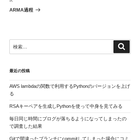
ゲ
次
の
ー
ARMA過程
投
シ
稿
ョ
ン
検
検
索
索:
最近の投稿
AWS lambdaの関数で利用するPythonのバージョンを上げ
る
RSAキーペアを生成しPythonを使って中身を見てみる
毎日同じ時間にブログが落ちるようになってしまったの
で調査した結果
Gitで間違ったブランチにcommitしてしまった場合にコミ