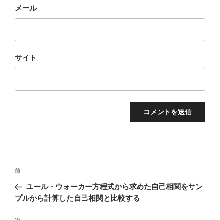
メール
サイト
投
前
前
稿
の
ユール・ウォーカー方程式から求めた自己相関をサン
ナ
投
プルから計算した自己相関と比較する
ビ
稿
次