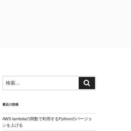
検
検
索:
索
最近の投稿
AWS lambdaの関数で利用するPythonのバージョ
ンを上げる