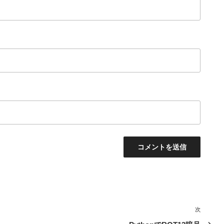
次
次
の