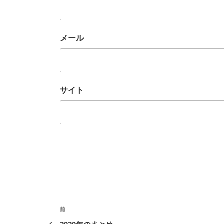
メール
サイト
投
前
前
の