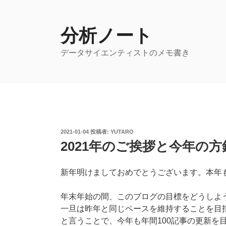
コ
ン
テ
分析ノート
ン
データサイエンティストのメモ書き
ツ
へ
ス
キ
ッ
プ
投
2021-01-04
投稿者:
YUTARO
稿
2021年のご挨拶と今年の方
日:
新年明けましておめでとうございます。本年
年末年始の間、このブログの目標をどうしよ
一旦は昨年と同じペースを維持することを目
と言うことで、今年も年間100記事の更新を