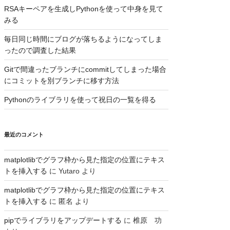
RSAキーペアを生成しPythonを使って中身を見て
みる
毎日同じ時間にブログが落ちるようになってしま
ったので調査した結果
Gitで間違ったブランチにcommitしてしまった場合
にコミットを別ブランチに移す方法
Pythonのライブラリを使って祝日の一覧を得る
最近のコメント
matplotlibでグラフ枠から見た指定の位置にテキス
トを挿入する
に
Yutaro
より
matplotlibでグラフ枠から見た指定の位置にテキス
トを挿入する
に
匿名
より
pipでライブラリをアップデートする
に
椎原 功