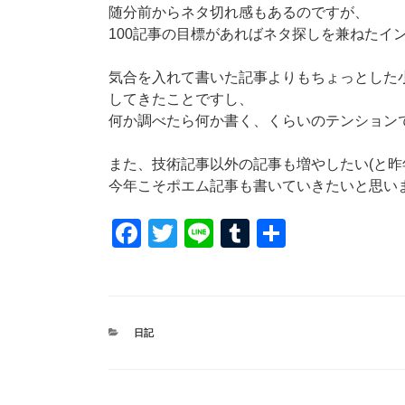
随分前からネタ切れ感もあるのですが、
100記事の目標があればネタ探しを兼ねたイ
気合を入れて書いた記事よりもちょっとした
してきたことですし、
何か調べたら何か書く、くらいのテンション
また、技術記事以外の記事も増やしたい(と昨
今年こそポエム記事も書いていきたいと思い
F
T
Li
T
共
a
wi
n
u
有
c
tt
e
m
e
er
bl
カ
日記
b
r
テ
ゴ
o
リ
ー