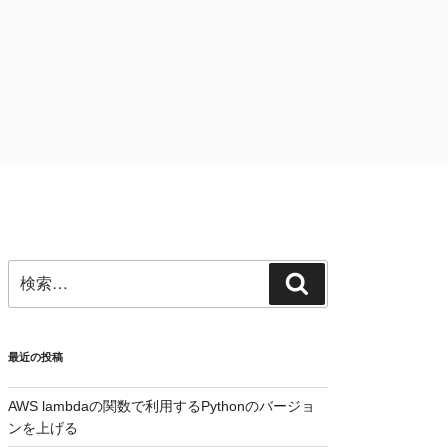
検
検
索:
索
最近の投稿
AWS lambdaの関数で利用するPythonのバージョ
ンを上げる