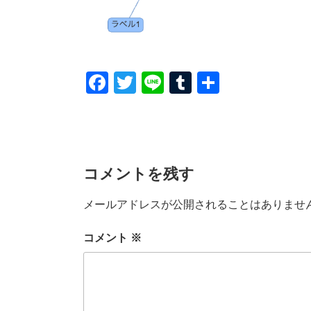
F
T
Li
T
共
a
wi
n
u
有
c
tt
e
m
e
er
bl
b
r
コメントを残す
o
メールアドレスが公開されることはありませ
o
k
コメント
※