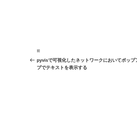
投
前
前
稿
の
pyvisで可視化したネットワークにおいてポップ
投
プでテキストを表示する
ナ
稿
ビ
ゲ
ー
シ
ョ
ン