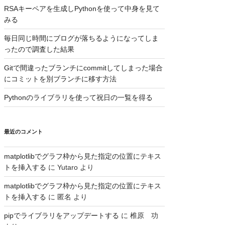
RSAキーペアを生成しPythonを使って中身を見て
みる
毎日同じ時間にブログが落ちるようになってしま
ったので調査した結果
Gitで間違ったブランチにcommitしてしまった場合
にコミットを別ブランチに移す方法
Pythonのライブラリを使って祝日の一覧を得る
最近のコメント
matplotlibでグラフ枠から見た指定の位置にテキス
トを挿入する
に
Yutaro
より
matplotlibでグラフ枠から見た指定の位置にテキス
トを挿入する
に
匿名
より
pipでライブラリをアップデートする
に
椎原 功