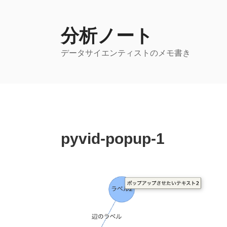
コ
ン
テ
分析ノート
ン
データサイエンティストのメモ書き
ツ
へ
ス
キ
ッ
プ
pyvid-popup-1