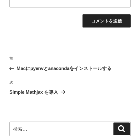
投
前
前
稿
の
Macにpyenvとanacondaをインストールする
ナ
投
ビ
稿
次
次
ゲ
の
Simple Mathjax を導入
投
ー
稿
シ
ョ
ン
検
検
索
索: