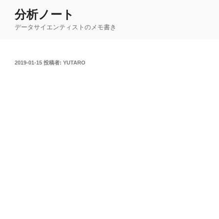
コ
分析ノート
ン
データサイエンティストのメモ書き
テ
ン
ツ
投
2019-01-15
投稿者:
YUTARO
へ
稿
ス
日:
キ
ッ
プ