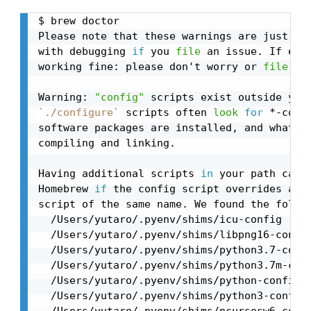
$ brew doctor

Please note that these warnings are just us
with debugging 
if
 you 
file
 an issue. If eve
working fine: please don't worry or 
file
 an
Warning: 
"config"
`
./configure
`
 scripts often 
look
for
 *-conf
software packages are installed, and what ad
compiling and linking.

Having additional scripts 
in
 your path can c
Homebrew 
if
 the config script overrides a sy
script of the same name. We found the follo
  /Users/yutaro/.pyenv/shims/icu-config

  /Users/yutaro/.pyenv/shims/libpng16-config
  /Users/yutaro/.pyenv/shims/python3.7-confi
  /Users/yutaro/.pyenv/shims/python3.7m-conf
  /Users/yutaro/.pyenv/shims/python-config

  /Users/yutaro/.pyenv/shims/python3-config

  /Users/yutaro/.pyenv/shims/ncursesw6-confi