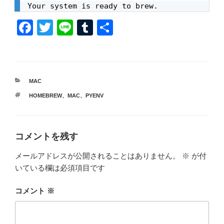
Your system is ready to brew.
F
T
Li
T
共
a
wi
n
u
有
c
tt
e
m
e
er
bl
カ
MAC
b
r
テ
タ
HOMEBREW
、
MAC
、
PYENV
ゴ
o
グ
リ
ー
o
k
コメントを残す
メールアドレスが公開されることはありません。
※
が付
いている欄は必須項目です
コメント
※