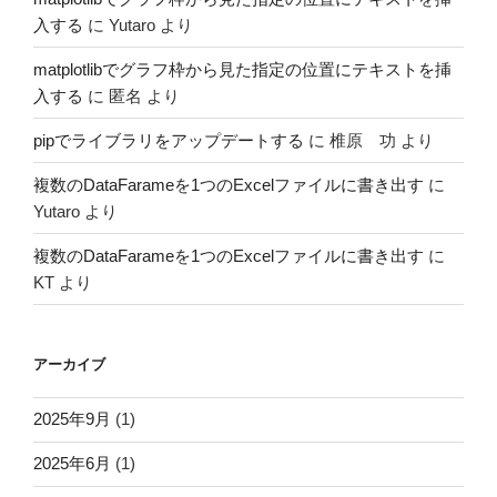
入する
に
Yutaro
より
matplotlibでグラフ枠から見た指定の位置にテキストを挿
入する
に
匿名
より
pipでライブラリをアップデートする
に
椎原 功
より
複数のDataFarameを1つのExcelファイルに書き出す
に
Yutaro
より
複数のDataFarameを1つのExcelファイルに書き出す
に
KT
より
アーカイブ
2025年9月
(1)
2025年6月
(1)