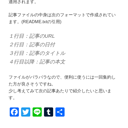
適用されます。
記事ファイルの中身は次のフォーマットで作成されてい
ます。(README.txtの引用)
１行目：記事のURL
２行目：記事の日付
３行目：記事のタイトル
４行目以降：記事の本文
ファイルがバラバラなので、便利に使うには一回集約し
た方が良さそうですね。
少し考えてみて次の記事あたりで紹介したいと思いま
す。
F
T
Li
T
共
a
wi
n
u
有