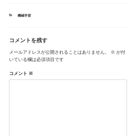
c
tt
e
m
e
er
bl
カ
機械学習
b
r
テ
ゴ
o
リ
ー
o
コメントを残す
k
メールアドレスが公開されることはありません。
※
が付
いている欄は必須項目です
コメント
※