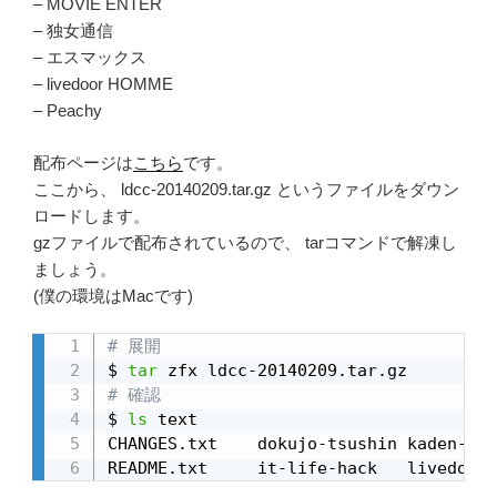
– MOVIE ENTER
– 独女通信
– エスマックス
– livedoor HOMME
– Peachy
配布ページは
こちら
です。
ここから、 ldcc-20140209.tar.gz というファイルをダウン
ロードします。
gzファイルで配布されているので、 tarコマンドで解凍し
ましょう。
(僕の環境はMacです)
# 展開
$ 
tar
# 確認
$ 
ls
 text

CHANGES.txt    dokujo-tsushin kaden-cha
README.txt     it-life-hack   livedoor-