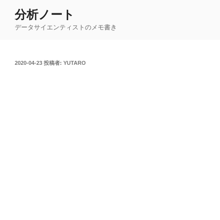
コ
分析ノート
ン
データサイエンティストのメモ書き
テ
ン
ツ
投
2020-04-23
投稿者:
YUTARO
へ
稿
ス
日:
キ
ッ
プ