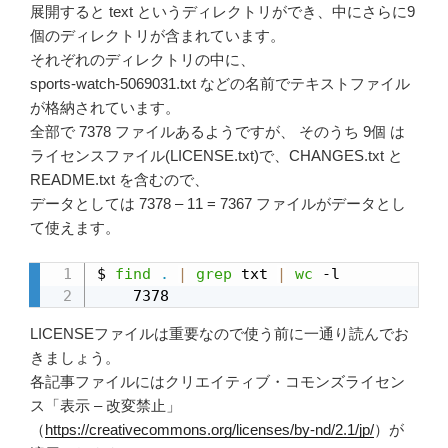
展開すると text というディレクトリができ、中にさらに9
個のディレクトリが含まれています。
それぞれのディレクトリの中に、
sports-watch-5069031.txt などの名前でテキストファイル
が格納されています。
全部で 7378 ファイルあるようですが、 そのうち 9個 は
ライセンスファイル(LICENSE.txt)で、CHANGES.txt と
README.txt を含むので、
データとしては 7378 – 11 = 7367 ファイルがデータとし
て使えます。
$ 
find
.
|
grep
 txt 
|
wc
 -l

    7378
LICENSEファイルは重要なので使う前に一通り読んでお
きましょう。
各記事ファイルにはクリエイティブ・コモンズライセン
ス「表示 – 改変禁止」
（
https://creativecommons.org/licenses/by-nd/2.1/jp/
）が