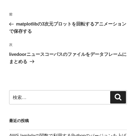
投
前
前
稿
の
matplotlibの3次元プロットを回転するアニメーション
ナ
投
で保存する
ビ
稿
ゲ
次
次
の
ー
livedoorニュースコーパスのファイルをデータフレームに
投
シ
まとめる
稿
ョ
ン
検
検
索
索:
最近の投稿
AWS lambdaの関数で利用するPythonのバージョンを上げ