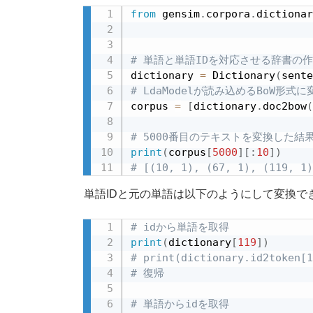
from
 gensim
.
corpora
.
dictionar
# 単語と単語IDを対応させる辞書の
dictionary 
=
 Dictionary
(
sente
# LdaModelが読み込めるBoW形式に
corpus 
=
[
dictionary
.
doc2bow
(
# 5000番目のテキストを変換した結
print
(
corpus
[
5000
]
[
:
10
]
)
# [(10, 1), (67, 1), (119, 1
単語IDと元の単語は以下のようにして変換で
# idから単語を取得
print
(
dictionary
[
119
]
)
# print(dictionary.id2toke
# 復帰
# 単語からidを取得