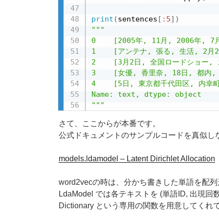
print
(
sentences
[
:
5
]
)
"""

0    [2005年, 11月, 2006年,
1    [アンテナ, 張る, 生活, 2月
2    [3月2日, 全国ロードショー,
3    [女優, 香里奈, 18日, 都内,
4    [5日, 東京都千代田区, 内
Name: text, dtype: object

"""
さて、ここからが本番です。
公式ドキュメントのサンプルコードを真似し
models.ldamodel – Latent Dirichlet Allocation
word2vecの時は、分かち書きした単語を
LdaModel では各テキストを (単語ID, 
Dictionary という専用の関数を用意して