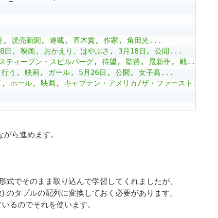
 7月, 読売新聞, 連載, 直木賞, 作家, 角田光...

28日, 映画, おかえり、はやぶさ, 3月10日, 公開...

 スティーブン・スピルバーグ, 待望, 監督, 最新作, 戦...

 行う, 映画, ガール, 5月26日, 公開, 女子高...

幸町, ホール, 映画, キャプテン・アメリカ/ザ・ファースト...

ながら進めます。
配列形式でそのまま取り込んで学習してくれましたが、
出現回数) のタプルの配列に変換しておく必要があります。
くれているのでそれを使います。