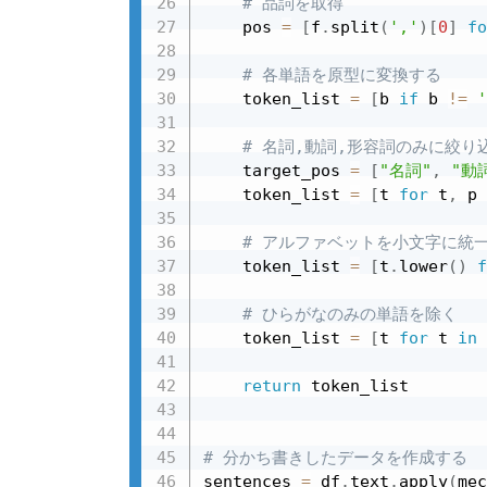
# 品詞を取得
    pos 
=
[
f
.
split
(
','
)
[
0
]
fo
# 各単語を原型に変換する
    token_list 
=
[
b 
if
 b 
!=
'
# 名詞,動詞,形容詞のみに絞り
    target_pos 
=
[
"名詞"
,
"動
    token_list 
=
[
t 
for
 t
,
 p 
# アルファベットを小文字に統
    token_list 
=
[
t
.
lower
(
)
f
# ひらがなのみの単語を除く
    token_list 
=
[
t 
for
 t 
in
 
return
 token_list

# 分かち書きしたデータを作成する
sentences 
=
 df
.
text
.
apply
(
mec