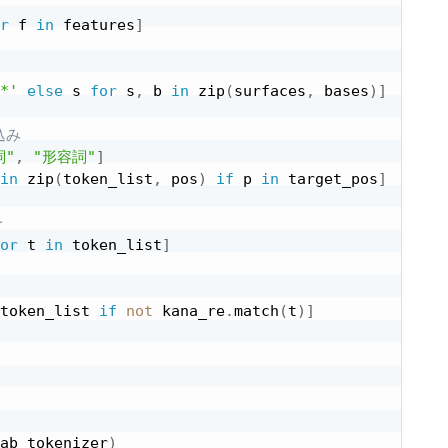
r
 f 
in
 features
]
*'
else
 s 
for
 s
,
 b 
in
 zip
(
surfaces
,
 bases
)
]
込み
詞"
,
"形容詞"
]
in
 zip
(
token_list
,
 pos
)
if
 p 
in
 target_pos
]
一
or
 t 
in
 token_list
]
token_list 
if
not
 kana_re
.
match
(
t
)
]
ab_tokenizer
)