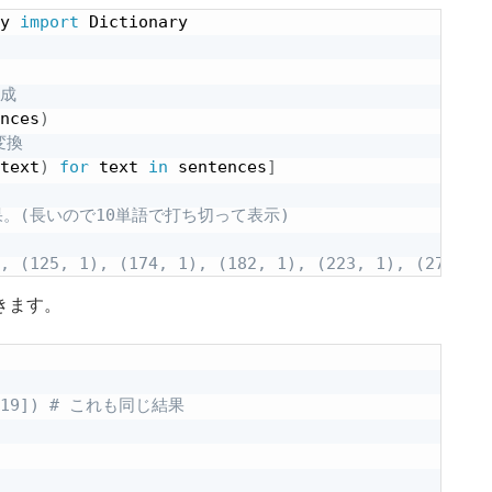
y 
import
 Dictionary

作成
nces
)
変換
text
)
for
 text 
in
 sentences
]
果。(長いので10単語で打ち切って表示)
), (125, 1), (174, 1), (182, 1), (223, 1), (270, 1
きます。
n[119]) # これも同じ結果