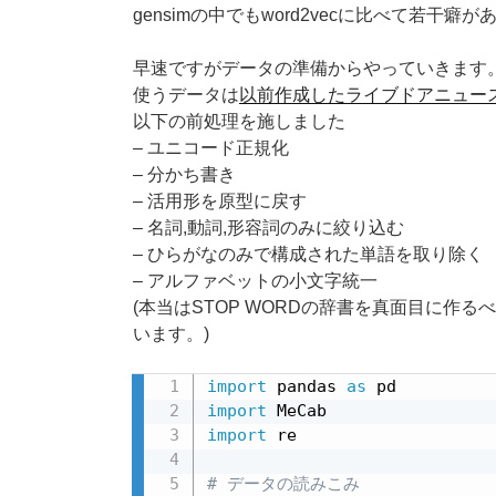
gensimの中でもword2vecに比べて若干
早速ですがデータの準備からやっていきます
使うデータは
以前作成したライブドアニュー
以下の前処理を施しました
– ユニコード正規化
– 分かち書き
– 活用形を原型に戻す
– 名詞,動詞,形容詞のみに絞り込む
– ひらがなのみで構成された単語を取り除く
– アルファベットの小文字統一
(本当はSTOP WORDの辞書を真面目に作
います。)
import
 pandas 
as
import
import
 re

# データの読みこみ