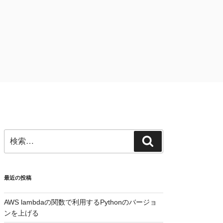
検
検
索:
索
最近の投稿
AWS lambdaの関数で利用するPythonのバージョ
ンを上げる