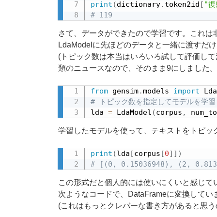
print
(
dictionary
.
token2id
[
"復
# 119
さて、データができたので学習です。これは
LdaModelに先ほどのデータと一緒に渡すだ
(トピック数は本当はいろいろ試して評価して
類のニュースなので、そのまま9にしました。
from
 gensim
.
models 
import
# トピック数を指定してモデルを学習
lda 
=
 LdaModel
(
corpus
,
 num_to
学習したモデルを使って、テキストをトピッ
print
(
lda
[
corpus
[
0
]
]
)
# [(0, 0.15036948), (2, 0.813
この形式だと個人的には使いにくいと感じて
次ようなコードで、DataFrameに変換してい
(これはもっとクレバーな書き方があると思う