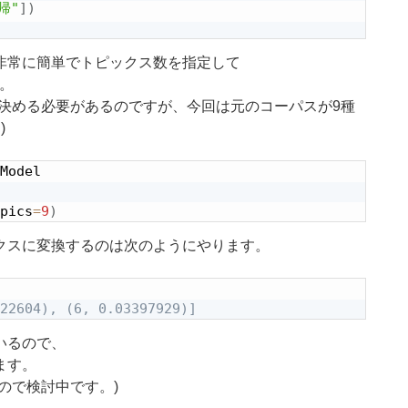
帰"
]
)
非常に簡単でトピックス数を指定して
け。
決める必要があるのですが、今回は元のコーパスが9種
)
pics
=
9
)
クスに変換するのは次のようにやります。
22604), (6, 0.03397929)]
いるので、
ます。
ので検討中です。)