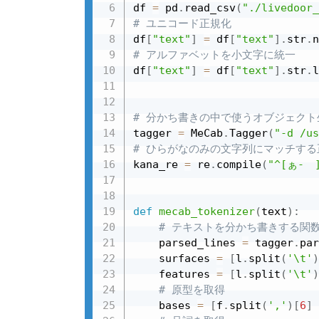
df 
=
 pd
.
read_csv
(
"./livedoor_
# ユニコード正規化
df
[
"text"
]
=
 df
[
"text"
]
.
str
.
n
# アルファベットを小文字に統一
df
[
"text"
]
=
 df
[
"text"
]
.
str
.
l
# 分かち書きの中で使うオブジェクト
tagger 
=
 MeCab
.
Tagger
(
"-d /us
# ひらがなのみの文字列にマッチする
kana_re 
=
 re
.
compile
(
"^[ぁ-ゖ]
def
mecab_tokenizer
(
text
)
:
# テキストを分かち書きする関
    parsed_lines 
=
 tagger
.
par
    surfaces 
=
[
l
.
split
(
'\t'
)
    features 
=
[
l
.
split
(
'\t'
)
# 原型を取得
    bases 
=
[
f
.
split
(
','
)
[
6
]