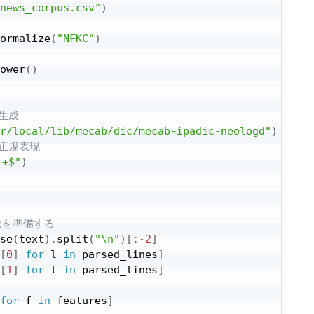
news_corpus.csv"
)
ormalize
(
"NFKC"
)
ower
(
)
生成
r/local/lib/mecab/dic/mecab-ipadic-neologd"
)
正規表現
+$"
)
数を準備する
se
(
text
)
.
split
(
"\n"
)
[
:
-
2
]
[
0
]
for
 l 
in
 parsed_lines
]
[
1
]
for
 l 
in
 parsed_lines
]
for
 f 
in
 features
]