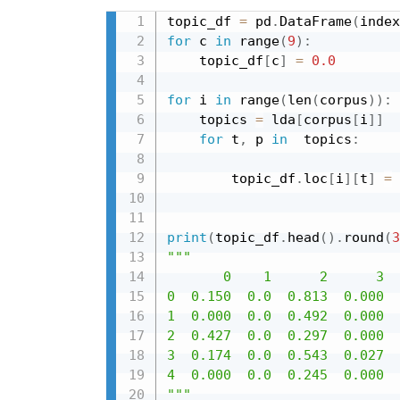
topic_df 
=
 pd
.
DataFrame
(
index
for
 c 
in
 range
(
9
)
:
    topic_df
[
c
]
=
0.0
for
 i 
in
 range
(
len
(
corpus
)
)
:
    topics 
=
 lda
[
corpus
[
i
]
]
for
 t
,
 p 
in
  topics
:
        topic_df
.
loc
[
i
]
[
t
]
=
 
print
(
topic_df
.
head
(
)
.
round
(
3
"""

       0    1      2      3  
0  0.150  0.0  0.813  0.000  
1  0.000  0.0  0.492  0.000  
2  0.427  0.0  0.297  0.000  
3  0.174  0.0  0.543  0.027  
4  0.000  0.0  0.245  0.000  
"""