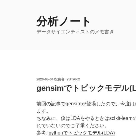
コ
ン
テ
分析ノート
ン
データサイエンティストのメモ書き
ツ
へ
ス
キ
ッ
プ
投
2020-05-04
投稿者:
YUTARO
稿
gensimでトピックモデル(
日:
前回の記事でgensimが登場したので、今度はg
ます。
ちなみに、僕はLDAをやるときはscikit-lear
れていないのでご了承ください。
参考:
pythonでトピックモデル(LDA)