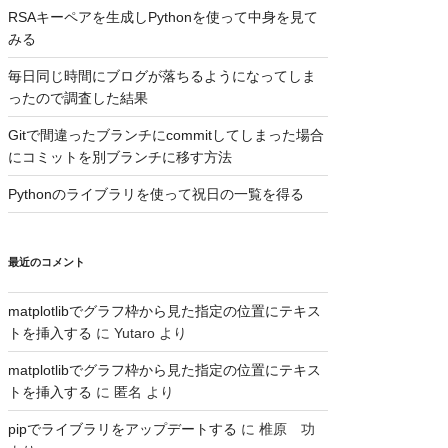
RSAキーペアを生成しPythonを使って中身を見て
みる
毎日同じ時間にブログが落ちるようになってしま
ったので調査した結果
Gitで間違ったブランチにcommitしてしまった場合
にコミットを別ブランチに移す方法
Pythonのライブラリを使って祝日の一覧を得る
最近のコメント
matplotlibでグラフ枠から見た指定の位置にテキス
トを挿入する
に
Yutaro
より
matplotlibでグラフ枠から見た指定の位置にテキス
トを挿入する
に
匿名
より
pipでライブラリをアップデートする
に
椎原 功