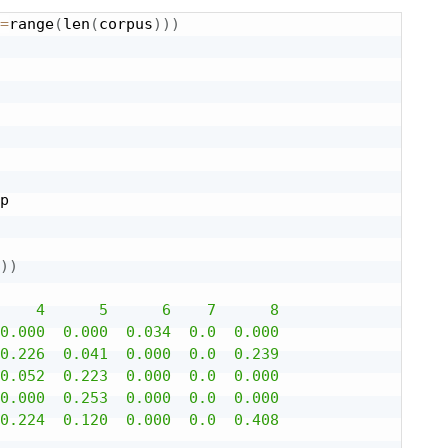
=
range
(
len
(
corpus
)
)
)
p

)
)
    4      5      6    7      8

0.000  0.000  0.034  0.0  0.000

0.226  0.041  0.000  0.0  0.239

0.052  0.223  0.000  0.0  0.000

0.000  0.253  0.000  0.0  0.000

0.224  0.120  0.000  0.0  0.408
