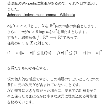
英語版のWikipediaに主張があるので、それを日本語訳し
ました。
Johnson–Lindenstrauss lemma – Wikipedia
ε
0
<
ε
<
1
X
R
N
m
を
とし、
を
内の
点の集合とします。
n
n
>
8
log
(
m
)
/
ε
2
さらに、
が
を満たすとします。
f
:
R
N
⟶
R
n
すると、線型写像
であって、
u
,
v
∈
X
任意の
に対して、
(
1
−
ε
)
‖
u
−
v
‖
2
≤
‖
f
(
u
)
−
f
(
v
)
‖
2
≤
(
1
+
ε
)
‖
u
−
v
‖
2
を満たすものが存在する。
n
僕の個人的な感想ですが、この補題のすごいところは
の
N
条件に元の次元
が含まれていないことです。
N
が非常に大きな数だった場合に、要素間の距離をそこ
そこ保ったままはるかに小さな次元に埋め込める可能性
を秘めています。