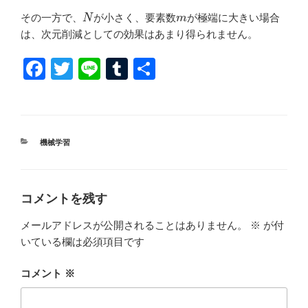
N
m
その一方で、
が小さく、要素数
が極端に大きい場合
は、次元削減としての効果はあまり得られません。
F
T
Li
T
共
a
wi
n
u
有
c
tt
e
m
e
er
bl
カ
機械学習
b
r
テ
ゴ
o
リ
ー
o
コメントを残す
k
メールアドレスが公開されることはありません。
※
が付
いている欄は必須項目です
コメント
※