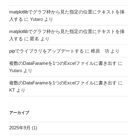
matplotlibでグラフ枠から見た指定の位置にテキストを挿
入する
に
Yutaro
より
matplotlibでグラフ枠から見た指定の位置にテキストを挿
入する
に
匿名
より
pipでライブラリをアップデートする
に
椎原 功
より
複数のDataFarameを1つのExcelファイルに書き出す
に
Yutaro
より
複数のDataFarameを1つのExcelファイルに書き出す
に
KT
より
アーカイブ
2025年9月
(1)