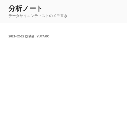
コ
分析ノート
ン
データサイエンティストのメモ書き
テ
ン
ツ
投
2021-02-22
投稿者:
YUTARO
へ
稿
ス
日:
キ
ッ
プ