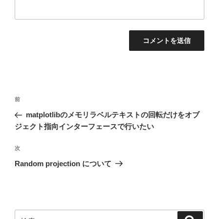
投
前
前
稿
の
matplotlibのメモリラベルテキストの回転だけをオブ
ナ
投
ジェクト指向インターフェースで行いたい
ビ
稿
ゲ
次
次
の
ー
Random projection について
投
シ
稿
ョ
ン
検
検