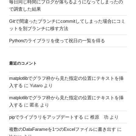
毎日同じ時間にブログが落ちるようになってしまったの
で調査した結果
Gitで間違ったブランチにcommitしてしまった場合にコミ
ットを別ブランチに移す方法
Pythonのライブラリを使って祝日の一覧を得る
最近のコメント
matplotlibでグラフ枠から見た指定の位置にテキストを挿
入する
に
Yutaro
より
matplotlibでグラフ枠から見た指定の位置にテキストを挿
入する
に
匿名
より
pipでライブラリをアップデートする
に
椎原 功
より
複数のDataFarameを1つのExcelファイルに書き出す
に