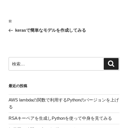
投
前
前
稿
の
kerasで簡単なモデルを作成してみる
ナ
投
ビ
稿
ゲ
ー
検
検
シ
索
索:
ョ
ン
最近の投稿
AWS lambdaの関数で利用するPythonのバージョンを上げ
る
RSAキーペアを生成しPythonを使って中身を見てみる