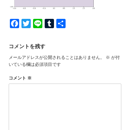
F
T
Li
T
共
a
wi
n
u
有
c
tt
e
m
コメントを残す
e
er
bl
メールアドレスが公開されることはありません。
※
が付
b
r
いている欄は必須項目です
o
o
コメント
※
k