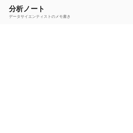
コ
分析ノート
ン
データサイエンティストのメモ書き
テ
ン
ツ
へ
ス
キ
ッ
プ