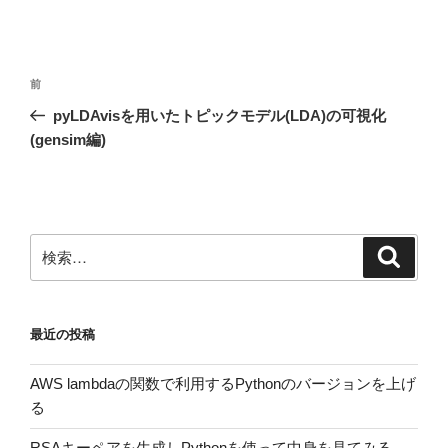
投
前
前
稿
の
pyLDAvisを用いたトピックモデル(LDA)の可視化
ナ
投
(gensim編)
ビ
稿
ゲ
ー
シ
検
検
ョ
索
索:
ン
最近の投稿
AWS lambdaの関数で利用するPythonのバージョンを上げ
る
RSAキーペアを生成しPythonを使って中身を見てみる