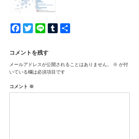
F
T
Li
T
共
a
wi
n
u
有
c
tt
e
m
コメントを残す
e
er
bl
メールアドレスが公開されることはありません。
※
が付
b
r
いている欄は必須項目です
o
o
コメント
※
k