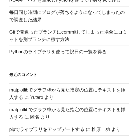
毎日同じ時間にブログが落ちるようになってしまったの
で調査した結果
Gitで間違ったブランチにcommitしてしまった場合にコミ
ットを別ブランチに移す方法
Pythonのライブラリを使って祝日の一覧を得る
最近のコメント
matplotlibでグラフ枠から見た指定の位置にテキストを挿
入する
に
Yutaro
より
matplotlibでグラフ枠から見た指定の位置にテキストを挿
入する
に
匿名
より
pipでライブラリをアップデートする
に
椎原 功
より