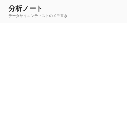
コ
分析ノート
ン
データサイエンティストのメモ書き
テ
ン
ツ
へ
ス
キ
ッ
プ