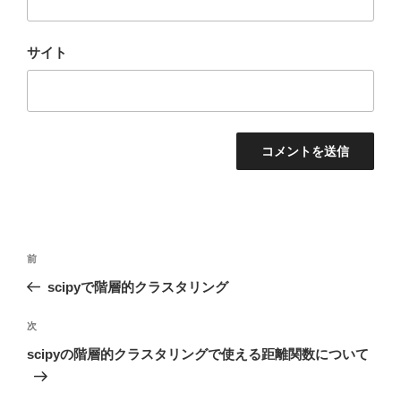
サイト
投
前
前
稿
の
scipyで階層的クラスタリング
ナ
投
ビ
稿
次
次
ゲ
の
scipyの階層的クラスタリングで使える距離関数について
投
ー
稿
シ