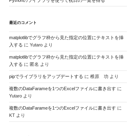
Pythonのライブラリを使って祝日の一覧を得る
最近のコメント
matplotlibでグラフ枠から見た指定の位置にテキストを挿
入する
に
Yutaro
より
matplotlibでグラフ枠から見た指定の位置にテキストを挿
入する
に
匿名
より
pipでライブラリをアップデートする
に
椎原 功
より
複数のDataFarameを1つのExcelファイルに書き出す
に
Yutaro
より
複数のDataFarameを1つのExcelファイルに書き出す
に
KT
より