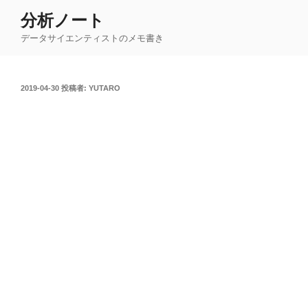
コ
分析ノート
ン
データサイエンティストのメモ書き
テ
ン
ツ
投
2019-04-30
投稿者:
YUTARO
へ
稿
ス
日:
キ
ッ
プ