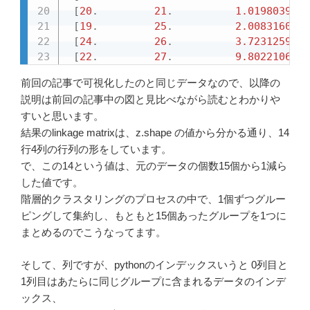
[
20
.
21
.
1.0198039
[
19
.
25
.
2.00831604
[
24
.
26
.
3.72312593
1
[
22
.
27
.
9.80221064
1
前回の記事で可視化したのと同じデータなので、以降の
説明は前回の記事中の図と見比べながら読むとわかりや
すいと思います。
結果のlinkage matrixは、z.shape の値から分かる通り、14
行4列の行列の形をしています。
で、この14という値は、元のデータの個数15個から1減ら
した値です。
階層的クラスタリングのプロセスの中で、1個ずつグルー
ピングして集約し、もともと15個あったグループを1つに
まとめるのでこうなってます。
そして、列ですが、pythonのインデックスいうと 0列目と
1列目はあたらに同じグループに含まれるデータのインデ
ックス、