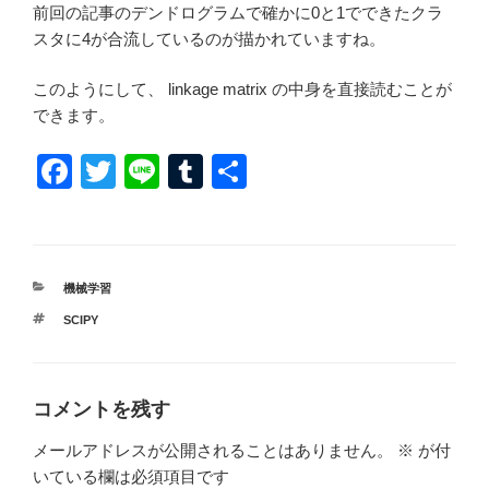
前回の記事のデンドログラムで確かに0と1でできたクラ
スタに4が合流しているのが描かれていますね。
このようにして、 linkage matrix の中身を直接読むことが
できます。
F
T
Li
T
共
a
wi
n
u
有
c
tt
e
m
e
er
bl
カ
機械学習
b
r
テ
タ
SCIPY
ゴ
o
グ
リ
ー
o
k
コメントを残す
メールアドレスが公開されることはありません。
※
が付
いている欄は必須項目です