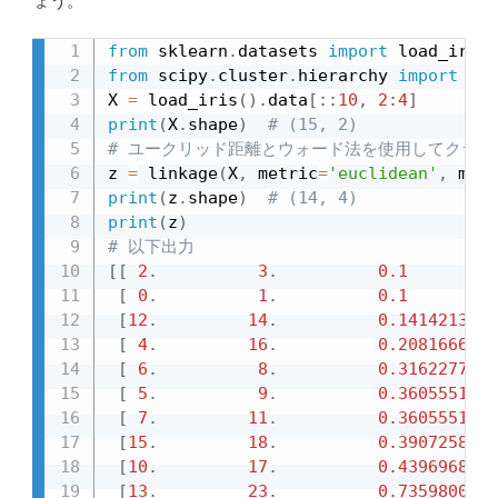
ょう。
from
 sklearn
.
datasets 
import
from
 scipy
.
cluster
.
hierarchy 
import
 lin
X 
=
 load_iris
(
)
.
data
[
:
:
10
,
2
:
4
]
print
(
X
.
shape
)
# (15, 2)
# ユークリッド距離とウォード法を使用してクラス
z 
=
 linkage
(
X
,
 metric
=
'euclidean'
,
 meth
print
(
z
.
shape
)
# (14, 4)
print
(
z
)
# 以下出力
[
[
2
.
3
.
0.1
[
0
.
1
.
0.1
[
12
.
14
.
0.14142136
[
4
.
16
.
0.2081666
[
6
.
8
.
0.31622777
[
5
.
9
.
0.36055513
[
7
.
11
.
0.36055513
[
15
.
18
.
0.39072582
[
10
.
17
.
0.43969687
[
13
.
23
.
0.73598007