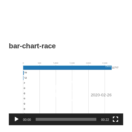
bar-chart-race
動
画
プ
レ
ー
ヤ
ー
00:00
00:22