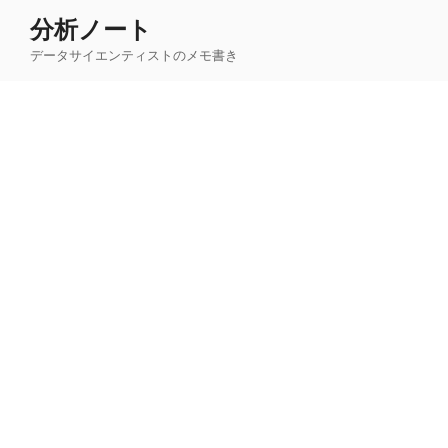
コ
分析ノート
ン
データサイエンティストのメモ書き
テ
ン
ツ
へ
ス
キ
ッ
プ