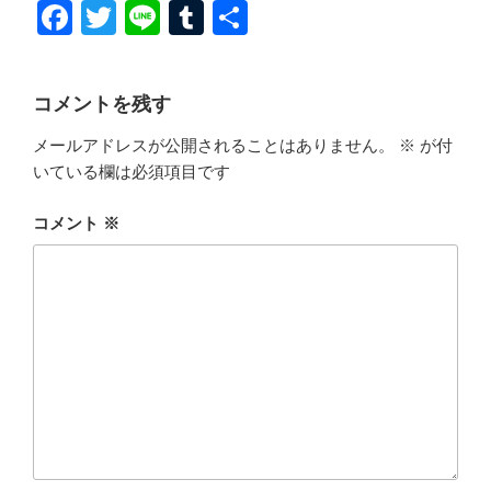
F
T
Li
T
共
a
wi
n
u
有
c
tt
e
m
コメントを残す
e
er
bl
メールアドレスが公開されることはありません。
※
が付
b
r
いている欄は必須項目です
o
o
コメント
※
k