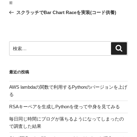
前
前
稿
の
スクラッチでBar Chart Raceを実装(コード供養)
ナ
投
ビ
稿
ゲ
ー
検
検
シ
索
索:
ョ
ン
最近の投稿
AWS lambdaの関数で利用するPythonのバージョンを上げ
る
RSAキーペアを生成しPythonを使って中身を見てみる
毎日同じ時間にブログが落ちるようになってしまったの
で調査した結果