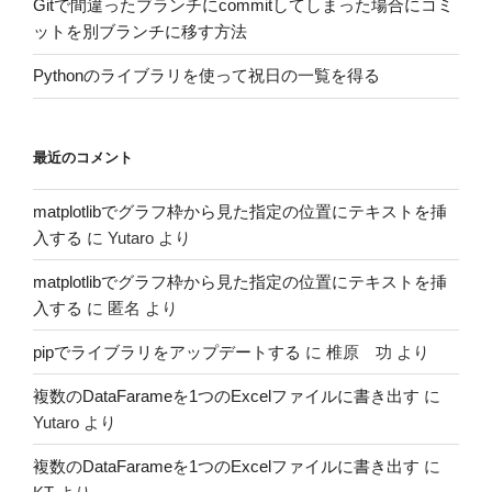
Gitで間違ったブランチにcommitしてしまった場合にコミ
ットを別ブランチに移す方法
Pythonのライブラリを使って祝日の一覧を得る
最近のコメント
matplotlibでグラフ枠から見た指定の位置にテキストを挿
入する
に
Yutaro
より
matplotlibでグラフ枠から見た指定の位置にテキストを挿
入する
に
匿名
より
pipでライブラリをアップデートする
に
椎原 功
より
複数のDataFarameを1つのExcelファイルに書き出す
に
Yutaro
より
複数のDataFarameを1つのExcelファイルに書き出す
に