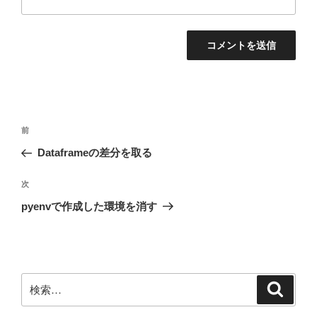
投
前
前
稿
の
Dataframeの差分を取る
ナ
投
ビ
稿
次
次
ゲ
の
pyenvで作成した環境を消す
投
ー
稿
シ
ョ
ン
検
検
索
索: