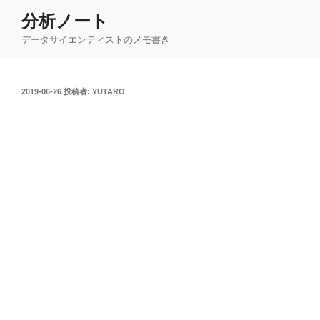
コ
分析ノート
ン
データサイエンティストのメモ書き
テ
ン
ツ
投
2019-06-26
投稿者:
YUTARO
へ
稿
ス
日:
キ
ッ
プ