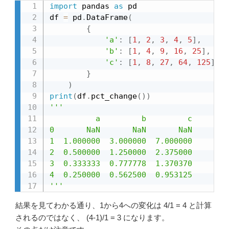
import
 pandas 
as
 pd

df 
=
 pd
.
DataFrame
(
{
'a'
:
[
1
,
2
,
3
,
4
,
5
]
,
'b'
:
[
1
,
4
,
9
,
16
,
25
]
,
'c'
:
[
1
,
8
,
27
,
64
,
125
]
,
}
)
print
(
df
.
pct_change
(
)
)
'''

          a         b         c

0       NaN       NaN       NaN

1  1.000000  3.000000  7.000000

2  0.500000  1.250000  2.375000

3  0.333333  0.777778  1.370370

4  0.250000  0.562500  0.953125

'''
結果を見てわかる通り、1から4への変化は 4/1 = 4 と計算
されるのではなく、 (4-1)/1 = 3 になります。