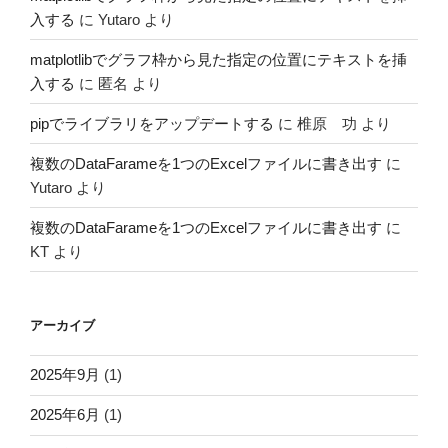
入する
に
Yutaro
より
matplotlibでグラフ枠から見た指定の位置にテキストを挿
入する
に
匿名
より
pipでライブラリをアップデートする
に
椎原 功
より
複数のDataFarameを1つのExcelファイルに書き出す
に
Yutaro
より
複数のDataFarameを1つのExcelファイルに書き出す
に
KT
より
アーカイブ
2025年9月
(1)
2025年6月
(1)