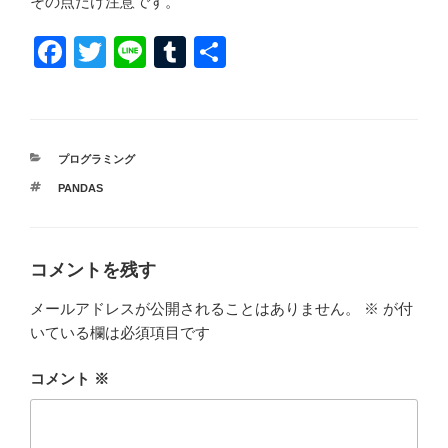
その点だけ注意です。
F
T
Li
T
共
a
wi
n
u
有
c
tt
e
m
e
er
bl
カ
プログラミング
b
r
テ
タ
PANDAS
ゴ
o
グ
リ
ー
o
k
コメントを残す
メールアドレスが公開されることはありません。
※
が付
いている欄は必須項目です
コメント
※