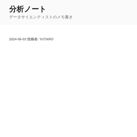
コ
分析ノート
ン
データサイエンティストのメモ書き
テ
ン
ツ
投
2024-06-03
投稿者:
YUTARO
へ
稿
ス
日:
キ
ッ
プ