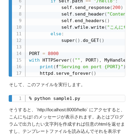
if
 self
.
path 
==
"/hello"
:
            self
.
send_response
(
200
)
            self
.
send_header
(
"Content-t
            self
.
end_headers
(
)
            self
.
wfile
.
write
(
"こんにちは!
else
:
            super
(
)
.
do_GET
(
)
PORT 
=
8000
with
 HTTPServer
(
(
""
,
 PORT
)
,
 MyHandler
)
print
(
f
"Serving on port {PORT}"
)
    httpd
.
serve_forever
(
)
そして、このファイルを実行します。
% python sample1.py
そうすると、`http://localhost:8000/hello` にアクセすると、
こんにちは! のメッセージが表示されます。あとはプログ
ラムで出力したい文字列を作成すれば任意のhtmlを返せま
すし、テンプレートファイルを読み込んでそれを表示す