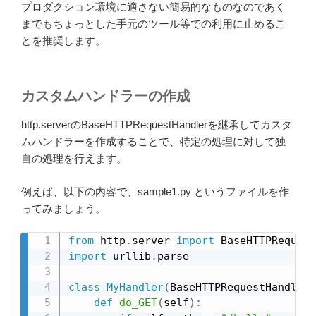
プロダクション環境に適さない簡易的なものなのであく
までもちょっとした手元のツール等での利用に止めるこ
とを推奨します。
カスタムハンドラーの作成
http.serverのBaseHTTPRequestHandlerを継承してカスタ
ムハンドラーを作成することで、特定の処理に対して独
自の処理を行えます。
例えば、以下の内容で、sample1.py というファイルを作
ってみましょう。
from
 http
.
server 
import
 BaseHTTPRequest
import
 urllib
.
parse

class
MyHandler
(
BaseHTTPRequestHandler
)
def
do_GET
(
self
)
: