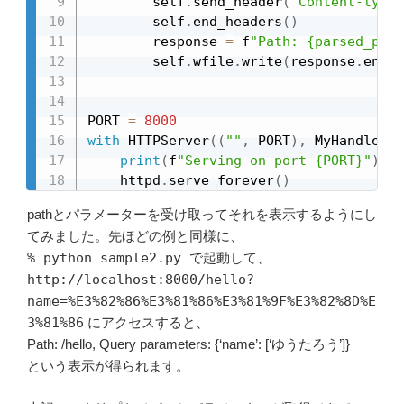
        self
.
send_header
(
"Content-type"
        self
.
end_headers
(
)
        response 
=
 f
"Path: {parsed_path
        self
.
wfile
.
write
(
response
.
encod
PORT 
=
8000
with
 HTTPServer
(
(
""
,
 PORT
)
,
 MyHandler
)
print
(
f
"Serving on port {PORT}"
)
    httpd
.
serve_forever
(
)
pathとパラメーターを受け取ってそれを表示するようにし
てみました。先ほどの例と同様に、
% python sample2.py で起動して、
http://localhost:8000/hello?
name=%E3%82%86%E3%81%86%E3%81%9F%E3%82%8D%E
3%81%86
にアクセスすると、
Path: /hello, Query parameters: {‘name’: [‘ゆうたろう’]}
という表示が得られます。