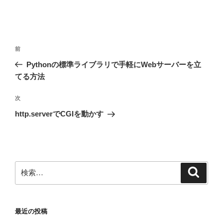
投
前
前
稿
の
Pythonの標準ライブラリで手軽にWebサーバーを立
ナ
投
てる方法
ビ
稿
ゲ
次
次
の
ー
http.serverでCGIを動かす
投
シ
稿
ョ
ン
検
検
索
索:
最近の投稿