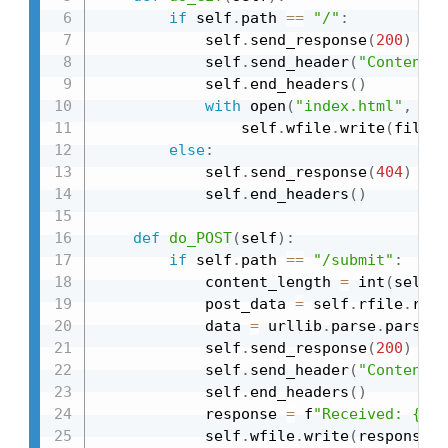
if
 self
.
path 
==
"/"
:
            self
.
send_response
(
200
)
            self
.
send_header
(
"Content-t
            self
.
end_headers
(
)
with
 open
(
"index.html"
,
"rb
                self
.
wfile
.
write
(
file
.
r
else
:
            self
.
send_response
(
404
)
            self
.
end_headers
(
)
def
do_POST
(
self
)
:
if
 self
.
path 
==
"/submit"
:
            content_length 
=
 int
(
self
.
h
            post_data 
=
 self
.
rfile
.
read
            data 
=
 urllib
.
parse
.
parse_q
            self
.
send_response
(
200
)
            self
.
send_header
(
"Content-t
            self
.
end_headers
(
)
            response 
=
 f
"Received: {dat
            self
.
wfile
.
write
(
response
.
e