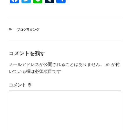
a
wi
n
u
有
c
tt
e
m
e
er
bl
カ
プログラミング
b
r
テ
ゴ
o
リ
ー
o
コメントを残す
k
メールアドレスが公開されることはありません。
※
が付
いている欄は必須項目です
コメント
※