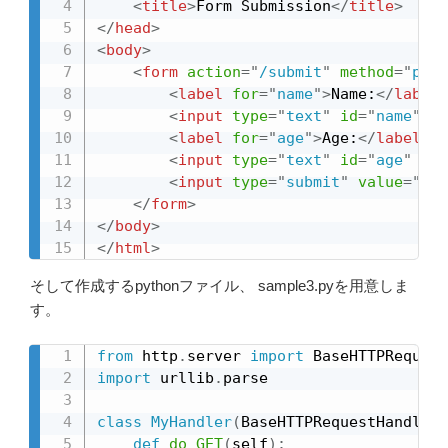
<
title
>
Form Submission
</
title
>
</
head
>
<
body
>
<
form
action
=
"
/submit
"
method
=
"
post
<
label
for
=
"
name
"
>
Name:
</
label
>
<
input
type
=
"
text
"
id
=
"
name
"
na
<
label
for
=
"
age
"
>
Age:
</
label
>
<
input
type
=
"
text
"
id
=
"
age
"
nam
<
input
type
=
"
submit
"
value
=
"
Sub
</
form
>
</
body
>
</
html
>
そして作成するpythonファイル、 sample3.pyを用意しま
す。
from
 http
.
server 
import
 BaseHTTPRequest
import
 urllib
.
parse

class
MyHandler
(
BaseHTTPRequestHandler
)
def
do_GET
(
self
)
: