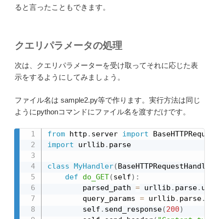
ると言ったこともできます。
クエリパラメータの処理
次は、クエリパラメーターを受け取ってそれに応じた表
示をするようにしてみましょう。
ファイル名は sample2.py等で作ります。実行方法は同じ
ようにpythonコマンドにファイル名を渡すだけです。
from
 http
.
server 
import
 BaseHTTPRequest
import
 urllib
.
parse

class
MyHandler
(
BaseHTTPRequestHandler
)
def
do_GET
(
self
)
:
        parsed_path 
=
 urllib
.
parse
.
urlp
        query_params 
=
 urllib
.
parse
.
par
        self
.
send_response
(
200
)