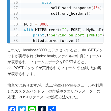
else
:
            self
.
send_response
(
404
)
            self
.
end_headers
(
)
PORT 
=
8000
with
 HTTPServer
(
(
""
,
 PORT
)
,
 MyHandler
)
print
(
f
"Serving on port {PORT}"
)
    httpd
.
serve_forever
(
)
これで、 localhost:8000 にアクセスすると、 do_GETメソ
ッドが実行されてindex.htmlのファイルの中身(フォーム)
が表示され、フォームにデータをPOSTすると、
do_POSTメソッドが実行されてフォームで送信した内容
が表示されます。
簡単ではありますが、以上がhttp.serverモジュールを利用
したカスタムハンドラーの作成やクエリパラメーターの
処理、POSTリクエストの処理方法でした。
F
T
Li
T
共