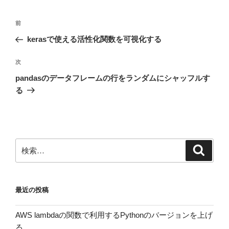
投
前
前
稿
の
kerasで使える活性化関数を可視化する
ナ
投
ビ
稿
次
次
ゲ
の
pandasのデータフレームの行をランダムにシャッフルす
投
ー
る
稿
シ
ョ
ン
検
検
索
索:
最近の投稿
AWS lambdaの関数で利用するPythonのバージョンを上げ
る