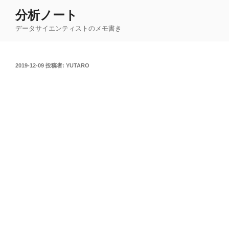
コ
分析ノート
ン
データサイエンティストのメモ書き
テ
ン
ツ
投
2019-12-09
投稿者:
YUTARO
へ
稿
ス
日:
キ
ッ
プ