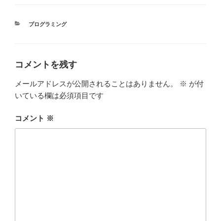
c
tt
e
m
e
er
bl
カ
プログラミング
b
r
テ
ゴ
o
リ
ー
o
コメントを残す
k
メールアドレスが公開されることはありません。
※
が付
いている欄は必須項目です
コメント
※