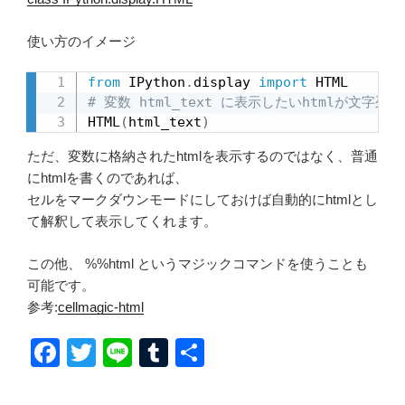
使い方のイメージ
from
 IPython
.
display 
import
# 変数 html_text に表示したいhtmlが文字
HTML
(
html_text
)
ただ、変数に格納されたhtmlを表示するのではなく、普通
にhtmlを書くのであれば、
セルをマークダウンモードにしておけば自動的にhtmlとし
て解釈して表示してくれます。
この他、 %%html というマジックコマンドを使うことも
可能です。
参考:
cellmagic-html
F
T
Li
T
共
a
wi
n
u
有