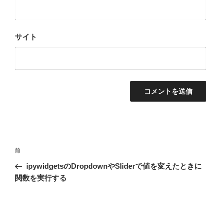
サイト
投
前
前
稿
の
ipywidgetsのDropdownやSliderで値を変えたときに
ナ
投
関数を実行する
ビ
稿
ゲ
ー