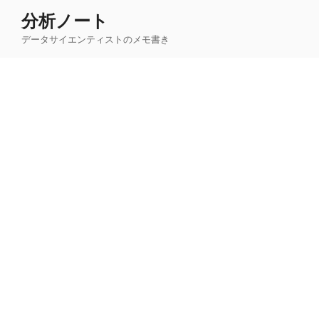
コ
分析ノート
ン
データサイエンティストのメモ書き
テ
ン
ツ
へ
ス
キ
ッ
プ