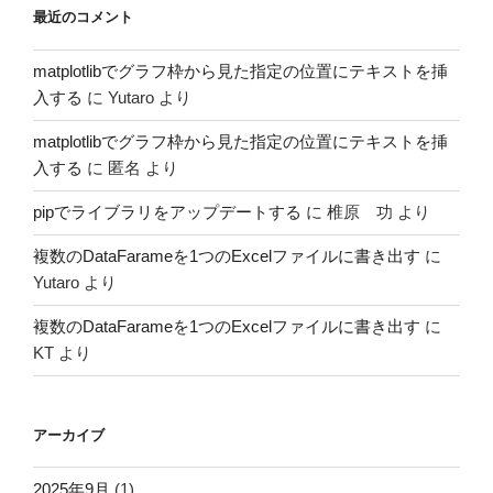
最近のコメント
matplotlibでグラフ枠から見た指定の位置にテキストを挿
入する
に
Yutaro
より
matplotlibでグラフ枠から見た指定の位置にテキストを挿
入する
に
匿名
より
pipでライブラリをアップデートする
に
椎原 功
より
複数のDataFarameを1つのExcelファイルに書き出す
に
Yutaro
より
複数のDataFarameを1つのExcelファイルに書き出す
に
KT
より
アーカイブ
2025年9月
(1)