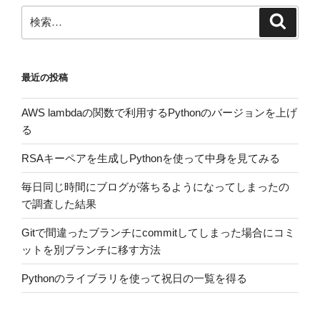
シ
検
検
ョ
索
索:
ン
最近の投稿
AWS lambdaの関数で利用するPythonのバージョンを上げ
る
RSAキーペアを生成しPythonを使って中身を見てみる
毎日同じ時間にブログが落ちるようになってしまったの
で調査した結果
Gitで間違ったブランチにcommitしてしまった場合にコミ
ットを別ブランチに移す方法
Pythonのライブラリを使って祝日の一覧を得る