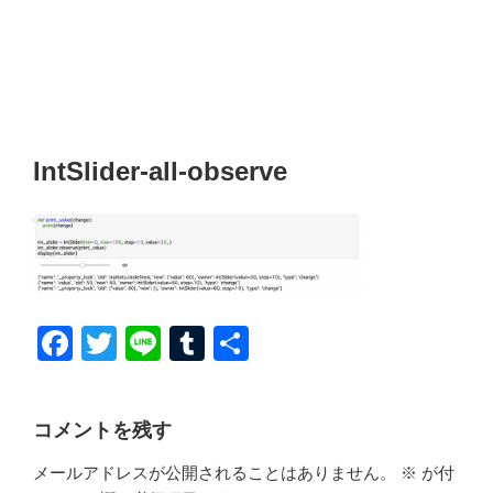
IntSlider-all-observe
F
T
Li
T
共
a
wi
n
u
有
c
tt
e
m
コメントを残す
e
er
bl
メールアドレスが公開されることはありません。
※
が付
b
r