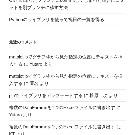
Gitで間違ったブランチにcommitしてしまった場合にコミ
ットを別ブランチに移す方法
Pythonのライブラリを使って祝日の一覧を得る
最近のコメント
matplotlibでグラフ枠から見た指定の位置にテキストを挿
入する
に
Yutaro
より
matplotlibでグラフ枠から見た指定の位置にテキストを挿
入する
に
匿名
より
pipでライブラリをアップデートする
に
椎原 功
より
複数のDataFarameを1つのExcelファイルに書き出す
に
Yutaro
より
複数のDataFarameを1つのExcelファイルに書き出す
に
KT
より