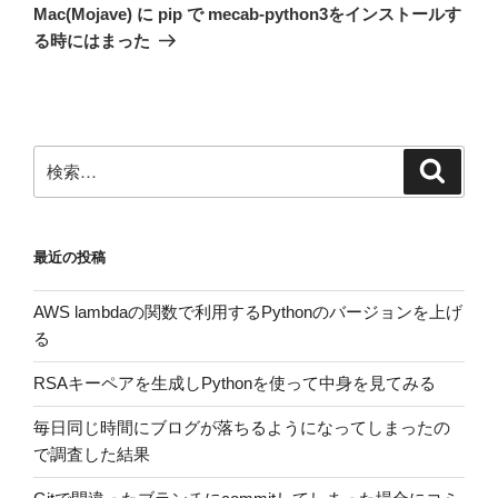
ゲ
の
Mac(Mojave) に pip で mecab-python3をインストールす
投
ー
る時にはまった
稿
シ
ョ
ン
検
検
索
索:
最近の投稿
AWS lambdaの関数で利用するPythonのバージョンを上げ
る
RSAキーペアを生成しPythonを使って中身を見てみる
毎日同じ時間にブログが落ちるようになってしまったの
で調査した結果