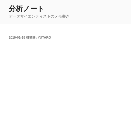
コ
分析ノート
ン
データサイエンティストのメモ書き
テ
ン
ツ
投
2019-01-18
投稿者:
YUTARO
へ
稿
ス
日:
キ
ッ
プ