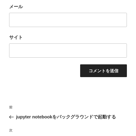
メール
サイト
投
前
前
稿
の
jupyter notebookをバックグラウンドで起動する
ナ
投
ビ
稿
次
次