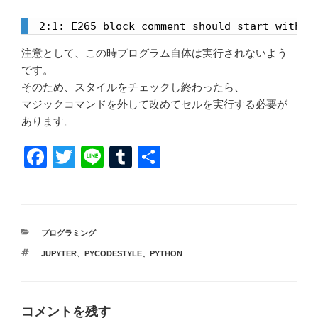
2:1: E265 block comment should start with '
注意として、この時プログラム自体は実行されないよう
です。
そのため、スタイルをチェックし終わったら、
マジックコマンドを外して改めてセルを実行する必要が
あります。
F
T
Li
T
共
a
wi
n
u
有
c
tt
e
m
e
er
bl
カ
プログラミング
b
r
テ
タ
JUPYTER
、
PYCODESTYLE
、
PYTHON
ゴ
o
グ
リ
ー
o
k
コメントを残す