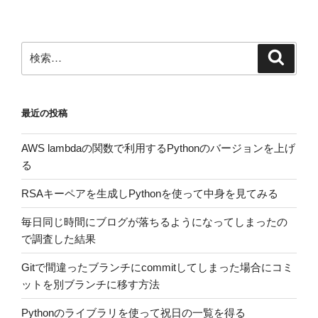
稿
シ
ョ
ン
検
検
索
索:
最近の投稿
AWS lambdaの関数で利用するPythonのバージョンを上げ
る
RSAキーペアを生成しPythonを使って中身を見てみる
毎日同じ時間にブログが落ちるようになってしまったの
で調査した結果
Gitで間違ったブランチにcommitしてしまった場合にコミ
ットを別ブランチに移す方法
Pythonのライブラリを使って祝日の一覧を得る