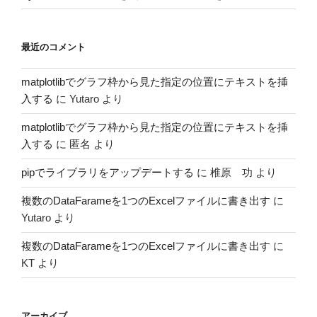
最近のコメント
matplotlibでグラフ枠から見た指定の位置にテキストを挿
入する
に
Yutaro
より
matplotlibでグラフ枠から見た指定の位置にテキストを挿
入する
に
匿名
より
pipでライブラリをアップデートする
に
椎原 功
より
複数のDataFarameを1つのExcelファイルに書き出す
に
Yutaro
より
複数のDataFarameを1つのExcelファイルに書き出す
に
KT
より
アーカイブ