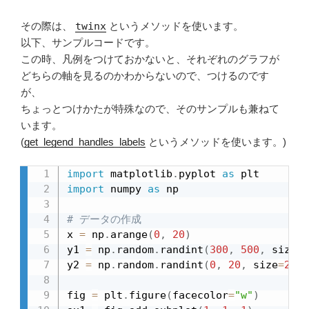
その際は、
twinx
というメソッドを使います。
以下、サンプルコードです。
この時、凡例をつけておかないと、それぞれのグラフが
どちらの軸を見るのかわからないので、つけるのです
が、
ちょっとつけかたが特殊なので、そのサンプルも兼ねて
います。
(
get_legend_handles_labels
というメソッドを使います。)
import
 matplotlib
.
pyplot 
as
import
 numpy 
as
 np

# データの作成
x 
=
 np
.
arange
(
0
,
20
)
y1 
=
 np
.
random
.
randint
(
300
,
500
,
 size
=
2
y2 
=
 np
.
random
.
randint
(
0
,
20
,
 size
=
20
)
fig 
=
 plt
.
figure
(
facecolor
=
"w"
)