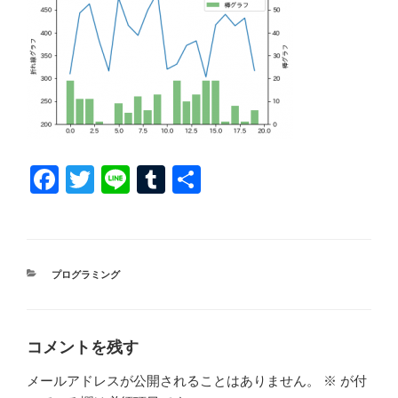
F
T
Li
T
共
a
wi
n
u
有
c
tt
e
m
e
er
bl
カ
プログラミング
b
r
テ
ゴ
o
リ
ー
o
コメントを残す
k
メールアドレスが公開されることはありません。
※
が付