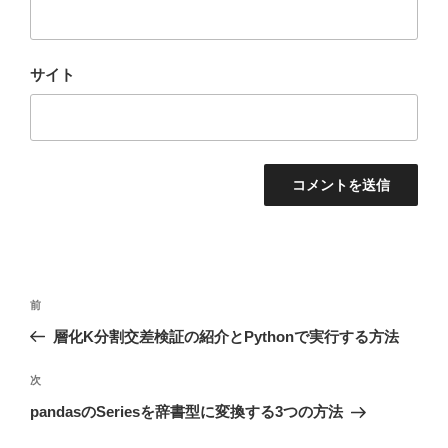
サイト
投
前
前
稿
の
層化K分割交差検証の紹介とPythonで実行する方法
ナ
投
ビ
稿
次
次
ゲ
の
pandasのSeriesを辞書型に変換する3つの方法
投
ー