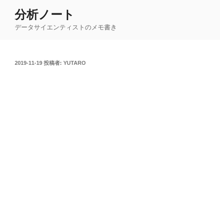
コ
分析ノート
ン
データサイエンティストのメモ書き
テ
ン
ツ
投
2019-11-19
投稿者:
YUTARO
へ
稿
ス
日:
キ
ッ
プ