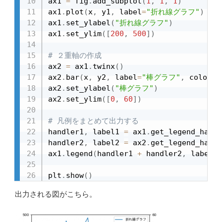
ax1 
=
 fig
.
add_subplot
(
1
,
1
,
1
)
ax1
.
plot
(
x
,
 y1
,
 label
=
"折れ線グラフ"
)
ax1
.
set_ylabel
(
"折れ線グラフ"
)
ax1
.
set_ylim
(
[
200
,
500
]
)
# ２重軸の作成
ax2 
=
 ax1
.
twinx
(
)
ax2
.
bar
(
x
,
 y2
,
 label
=
"棒グラフ"
,
 color
=
"
ax2
.
set_ylabel
(
"棒グラフ"
)
ax2
.
set_ylim
(
[
0
,
60
]
)
# 凡例をまとめて出力する
handler1
,
 label1 
=
 ax1
.
get_legend_handl
handler2
,
 label2 
=
 ax2
.
get_legend_handl
ax1
.
legend
(
handler1 
+
 handler2
,
 label1 
plt
.
show
(
)
出力される図がこちら。