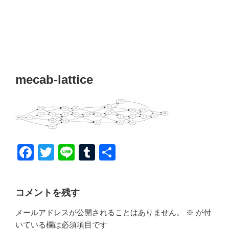
mecab-lattice
F
T
Li
T
共
a
wi
n
u
有
c
tt
e
m
コメントを残す
e
er
bl
メールアドレスが公開されることはありません。
※
が付
b
r
いている欄は必須項目です