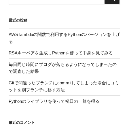
シ
索
索:
ョ
ン
最近の投稿
AWS lambdaの関数で利用するPythonのバージョンを上げ
る
RSAキーペアを生成しPythonを使って中身を見てみる
毎日同じ時間にブログが落ちるようになってしまったの
で調査した結果
Gitで間違ったブランチにcommitしてしまった場合にコミ
ットを別ブランチに移す方法
Pythonのライブラリを使って祝日の一覧を得る
最近のコメント