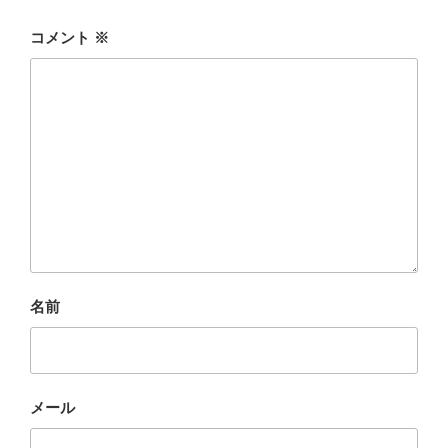
o
o
コメント
※
k
名前
メール