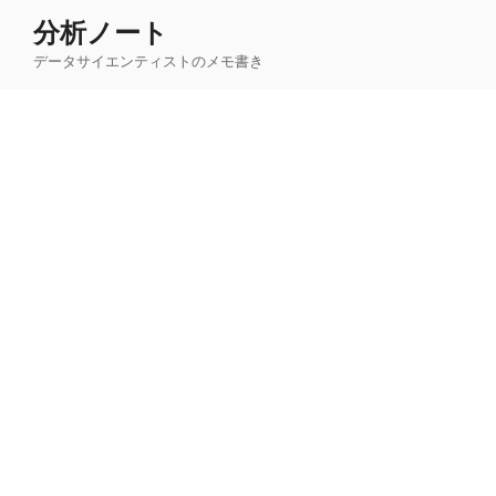
コ
分析ノート
ン
データサイエンティストのメモ書き
テ
ン
ツ
へ
ス
キ
ッ
プ