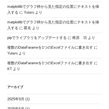
matplotlibでグラフ枠から見た指定の位置にテキストを挿
入する
に
Yutaro
より
matplotlibでグラフ枠から見た指定の位置にテキストを挿
入する
に
匿名
より
pipでライブラリをアップデートする
に
椎原 功
より
複数のDataFarameを1つのExcelファイルに書き出す
に
Yutaro
より
複数のDataFarameを1つのExcelファイルに書き出す
に
KT
より
アーカイブ
2025年9月
(1)
2025年6月
(1)