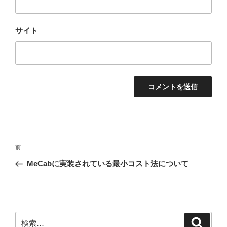
サイト
投
前
前
稿
の
MeCabに実装されている最小コスト法について
ナ
投
ビ
稿
ゲ
ー
検
検