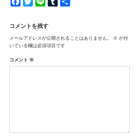
F
T
Li
T
共
a
wi
n
u
有
c
tt
e
m
コメントを残す
e
er
bl
メールアドレスが公開されることはありません。
※
が付
b
r
いている欄は必須項目です
o
o
コメント
※
k