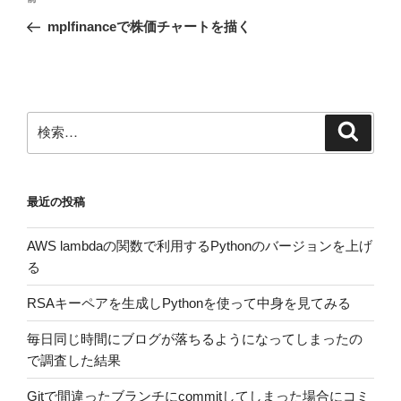
稿
の
mplfinanceで株価チャートを描く
ナ
投
ビ
稿
ゲ
ー
検
検
シ
索
索:
ョ
ン
最近の投稿
AWS lambdaの関数で利用するPythonのバージョンを上げ
る
RSAキーペアを生成しPythonを使って中身を見てみる
毎日同じ時間にブログが落ちるようになってしまったの
で調査した結果
Gitで間違ったブランチにcommitしてしまった場合にコミ