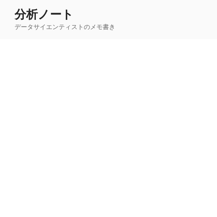
コ
分析ノート
ン
データサイエンティストのメモ書き
テ
ン
ツ
へ
ス
キ
ッ
プ