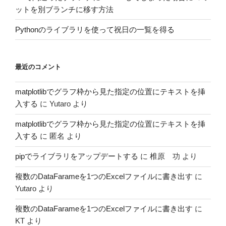
ットを別ブランチに移す方法
Pythonのライブラリを使って祝日の一覧を得る
最近のコメント
matplotlibでグラフ枠から見た指定の位置にテキストを挿
入する
に
Yutaro
より
matplotlibでグラフ枠から見た指定の位置にテキストを挿
入する
に
匿名
より
pipでライブラリをアップデートする
に
椎原 功
より
複数のDataFarameを1つのExcelファイルに書き出す
に
Yutaro
より
複数のDataFarameを1つのExcelファイルに書き出す
に
KT
より