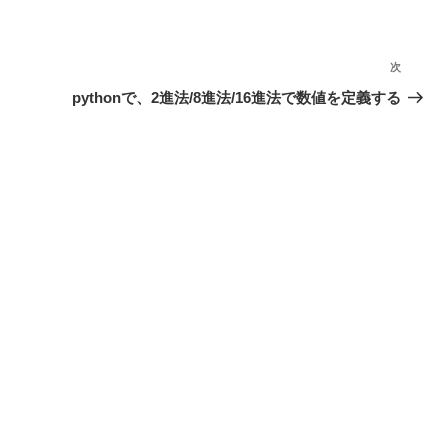
次
次
の
pythonで、2進法/8進法/16進法で数値を定義する
投
稿