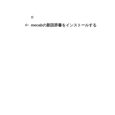
投
前
前
稿
の
mecabの新語辞書をインストールする
投
ナ
稿
ビ
ゲ
ー
シ
ョ
ン