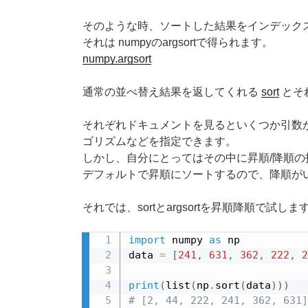
そのような時、ソートした結果をインデック
それは numpyのargsortで得られます。
numpy.argsort
通常の並べ替え結果を返してくれる
sort
とそ
それぞれドキュメントを見るといくつか引数
ゴリズムなどを指定できます。
しかし、自分にとってはその中に昇順/降順の
デフォルトで昇順にソートするので、降順が
それでは、sortとargsortを昇順降順で試しま
import
 numpy 
as
 np

data 
=
[
241
,
631
,
362
,
222
,
2
print
(
list
(
np
.
sort
(
data
)
)
)
# [2, 44, 222, 241, 362, 631]