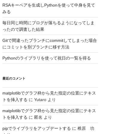
RSAキーペアを生成しPythonを使って中身を見て
みる
毎日同じ時間にブログが落ちるようになってしま
ったので調査した結果
Gitで間違ったブランチにcommitしてしまった場合
にコミットを別ブランチに移す方法
Pythonのライブラリを使って祝日の一覧を得る
最近のコメント
matplotlibでグラフ枠から見た指定の位置にテキス
トを挿入する
に
Yutaro
より
matplotlibでグラフ枠から見た指定の位置にテキス
トを挿入する
に
匿名
より
pipでライブラリをアップデートする
に
椎原 功