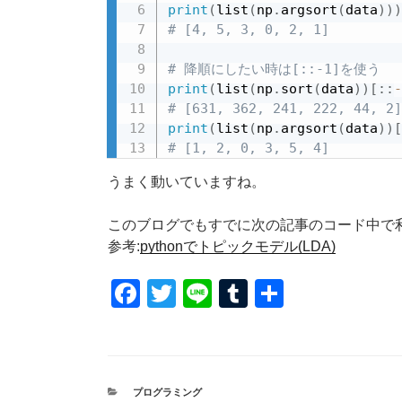
print
(
list
(
np
.
argsort
(
data
)
)
)
# [4, 5, 3, 0, 2, 1]
# 降順にしたい時は[::-1]を使う
print
(
list
(
np
.
sort
(
data
)
)
[
:
:
-
# [631, 362, 241, 222, 44, 2]
print
(
list
(
np
.
argsort
(
data
)
)
[
# [1, 2, 0, 3, 5, 4]
うまく動いていますね。
このブログでもすでに次の記事のコード中で
参考:
pythonでトピックモデル(LDA)
F
T
Li
T
共
a
wi
n
u
有
c
tt
e
m
e
er
bl
カ
プログラミング