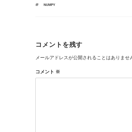
b
r
テ
タ
NUMPY
ゴ
o
グ
リ
ー
o
k
コメントを残す
メールアドレスが公開されることはありませ
コメント
※