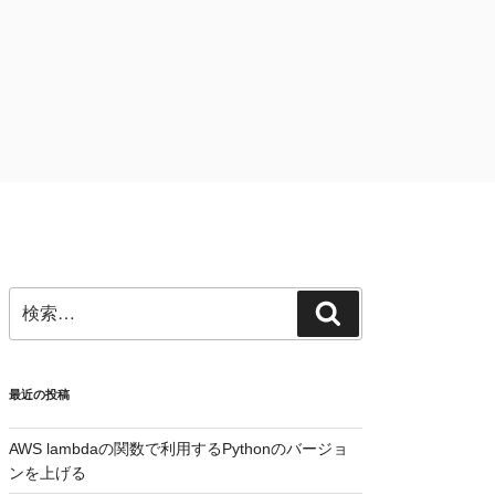
検
検
索:
索
最近の投稿
AWS lambdaの関数で利用するPythonのバージョ
ンを上げる