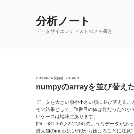
コ
ン
テ
分析ノート
ン
データサイエンティストのメモ書き
ツ
へ
ス
キ
ッ
プ
投
2019-06-14
投稿者:
YUTARO
稿
numpyのarrayを並び
日:
データを大きい順や小さい順に並び替えるこ
その結果として、”n番目の値は何だったのか？
いケースは地味にあります。
[241,631,362,222,2,44] のようなデ
最大値のindexは1だ(0から始まることに注