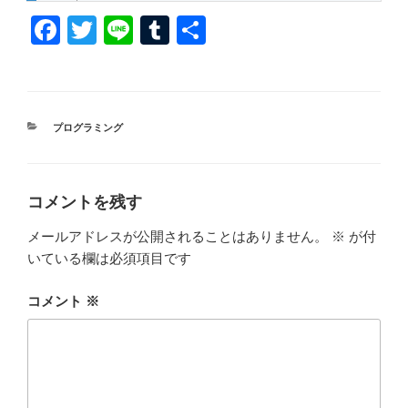
F
T
Li
T
共
a
wi
n
u
有
c
tt
e
m
e
er
bl
カ
プログラミング
b
r
テ
ゴ
o
リ
ー
o
コメントを残す
k
メールアドレスが公開されることはありません。
※
が付
いている欄は必須項目です
コメント
※