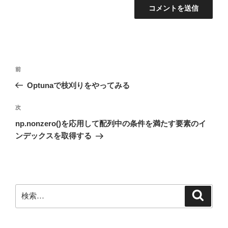
投
前
前
稿
の
Optunaで枝刈りをやってみる
ナ
投
ビ
稿
次
次
ゲ
の
np.nonzero()を応用して配列中の条件を満たす要素のイ
投
ー
ンデックスを取得する
稿
シ
ョ
ン
検
検
索
索: