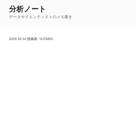
コ
分析ノート
ン
データサイエンティストのメモ書き
テ
ン
ツ
投
2019-10-10
投稿者:
YUTARO
へ
稿
ス
日:
キ
ッ
プ