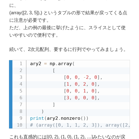
に、
(array([2, 3, 5]),) というタプルの形で結果が戻ってくる点
に注意が必要です。
ただ、上の例の最後に挙げたように、スライスとして使
いやすいので便利です。
続いて、2次元配列、要するに行列でやってみましょう。
ary2 
=
 np
.
array
(
[
[
0
,
0
,
-
2
,
0
]
,
[
1
,
0
,
2
,
0
]
,
[
0
,
0
,
1
,
0
]
,
[
3
,
0
,
0
,
0
]
,
]
)
print
(
ary2
.
nonzero
(
)
)
# (array([0, 1, 1, 2, 3]), array([2, 0,
これも直感的には[(0, 2), (1, 0), (1, 2), …]みたいなのが戻