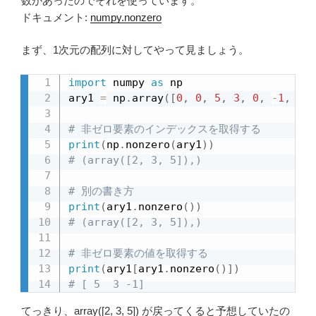
数があったのでそれを使っています。
ドキュメント:
numpy.nonzero
まず、1次元の配列に対してやって見ましょう。
import
 numpy 
as
 np

ary1 
=
 np
.
array
(
[
0
,
0
,
5
,
3
,
0
,
-
1
,
0
]
)
# 非ゼロ要素のインデックスを取得する
print
(
np
.
nonzero
(
ary1
)
)
# (array([2, 3, 5]),)
# 別の書き方
print
(
ary1
.
nonzero
(
)
)
# (array([2, 3, 5]),)
# 非ゼロ要素の値を取得する
print
(
ary1
[
ary1
.
nonzero
(
)
]
)
# [ 5  3 -1]
てっきり、array([2, 3, 5]) が戻ってくると予想していたの