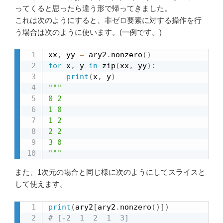
ってくると思ったら違う形で帰ってきました。
これは次のようにすると、非ゼロ要素に対する操作を行
う場合は次のように使います。(一例です。)
xx
,
 yy 
=
 ary2
.
nonzero
(
)
for
 x
,
 y 
in
 zip
(
xx
,
 yy
)
:
print
(
x
,
 y
)
"""

0 2

1 0

1 2

2 2

3 0

"""
また、1次元の場合と同じ様に次のようにしてスライスと
して使えます。
print
(
ary2
[
ary2
.
nonzero
(
)
]
)
# [-2  1  2  1  3]