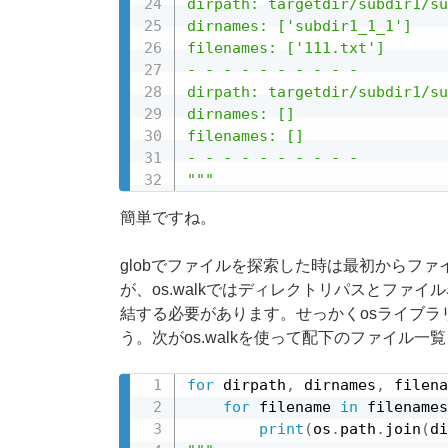
dirpath: targetdir/subdir1/su
dirnames: ['subdir1_1_1']

filenames: ['111.txt']

- - - - - - - - - -

dirpath: targetdir/subdir1/su
dirnames: []

filenames: []

- - - - - - - - - -

"""
簡単ですね。
globでファイルを探索した時は最初からフ
が、os.walkではディレクトリパスとファ
結する必要があります。せっかくosライブラリ
う。次がos.walkを使って配下のファイル一
for
 dirpath
,
 dirnames
,
 filena
for
 filename 
in
 filenames
print
(
os
.
path
.
join
(
di