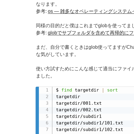
なります。
参考:
os — 雑多なオペレーティングシステムインタ
同様の目的だと僕はこれまでglobを使って
参考:
globでサブフォルダを含めて再帰的に
まだ、自分で書くときはglob使ってますがCh
な気がしています。
使い方試すためにこんな感じて適当にファイル
ました。
$ 
find
 targetdir 
|
sort
targetdir

targetdir/001.txt

targetdir/002.txt

targetdir/subdir1

targetdir/subdir1/101.txt

targetdir/subdir1/102.txt
