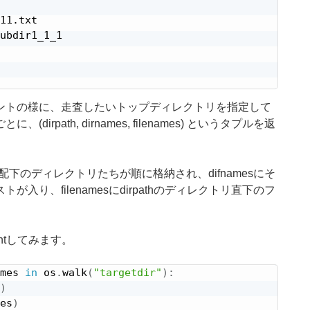
11.txt

ubdir1_1_1

ントの様に、走査したいトップディレクトリを指定して
path, dirnames, filenames) というタプルを返
む配下のディレクトリたちが順に格納され、difnamesにそ
り、filenamesにdirpathのディレクトリ直下のフ
ntしてみます。
mes 
in
 os
.
walk
(
"targetdir"
)
:
)
es
)