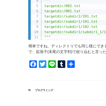
"""

targetdir/002.txt

targetdir/001.txt

targetdir/subdir2/201.txt

targetdir/subdir1/101.txt

targetdir/subdir1/102.txt

targetdir/subdir1/subdir1_1/1
"""
簡単ですね。ディレクトリでも同じ様にでき
で、拡張子(末尾の文字列)で絞り込むと言っ
F
T
Li
T
共
a
wi
n
u
有
c
tt
e
m
e
er
bl
カ
プログラミング
b
r
テ
ゴ
o
リ
ー