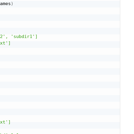
ames
)
2', 'subdir1']

xt']

xt']
