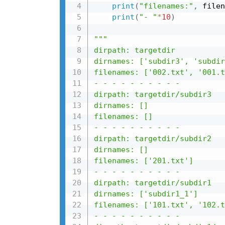
print
(
"filenames:"
,
 filen
print
(
"- "
*
10
)
"""

dirpath: targetdir

dirnames: ['subdir3', 'subdir
filenames: ['002.txt', '001.t
- - - - - - - - - -

dirpath: targetdir/subdir3

dirnames: []

filenames: []

- - - - - - - - - -

dirpath: targetdir/subdir2

dirnames: []

filenames: ['201.txt']

- - - - - - - - - -

dirpath: targetdir/subdir1

dirnames: ['subdir1_1']

filenames: ['101.txt', '102.t
- - - - - - - - - -
