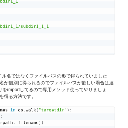
bdir1_1

bdir1_1/subdir1_1_1

ァイル名ではなくファイルパスの形で得られていました
イル名が個別に得られるのでファイルパスが欲しい場合は連
をimportしてるので専用メソッド使ってやりましょ
覧を得る方法です。
mes 
in
 os
.
walk
(
"targetdir"
)
:
:
rpath
,
 filename
)
)