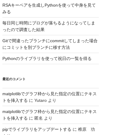
RSAキーペアを生成しPythonを使って中身を見て
みる
毎日同じ時間にブログが落ちるようになってしま
ったので調査した結果
Gitで間違ったブランチにcommitしてしまった場合
にコミットを別ブランチに移す方法
Pythonのライブラリを使って祝日の一覧を得る
最近のコメント
matplotlibでグラフ枠から見た指定の位置にテキス
トを挿入する
に
Yutaro
より
matplotlibでグラフ枠から見た指定の位置にテキス
トを挿入する
に
匿名
より
pipでライブラリをアップデートする
に
椎原 功