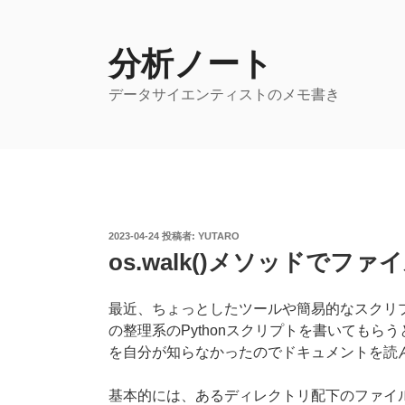
コ
ン
テ
分析ノート
ン
データサイエンティストのメモ書き
ツ
へ
ス
キ
ッ
プ
投
2023-04-24
投稿者:
YUTARO
稿
os.walk()メソッドでファ
日:
最近、ちょっとしたツールや簡易的なスクリプ
の整理系のPythonスクリプトを書いてもらう
を自分が知らなかったのでドキュメントを読
基本的には、あるディレクトリ配下のファイ