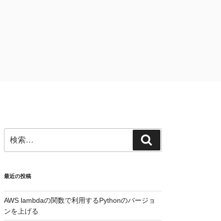
検
検
索:
索
最近の投稿
AWS lambdaの関数で利用するPythonのバージョ
ンを上げる