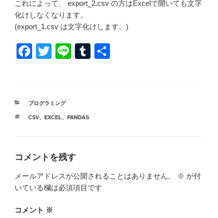
これによって、 export_2.csv の方はExcelで開いても文字
化けしなくなります。
(export_1.csv は文字化けします。)
F
T
Li
T
共
a
wi
n
u
有
c
tt
e
m
e
er
bl
カ
プログラミング
b
r
テ
タ
CSV
、
EXCEL
、
PANDAS
ゴ
o
グ
リ
ー
o
k
コメントを残す
メールアドレスが公開されることはありません。
※
が付
いている欄は必須項目です
コメント
※