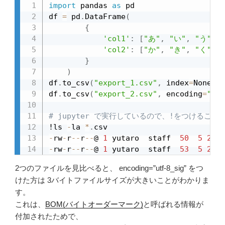
import
 pandas 
as
 pd

df 
=
 pd
.
DataFrame
(
{
'col1'
:
[
"あ"
,
"い"
,
"う"
,
'col2'
:
[
"か"
,
"き"
,
"く"
,
}
)
df
.
to_csv
(
"export_1.csv"
,
 index
=
None
)
df
.
to_csv
(
"export_2.csv"
,
 encoding
=
"utf
# jupyter で実行しているので、!をつけること
!ls 
-
la 
*
.
-
rw
-
r
-
-
r
-
-
@ 
1
 yutaro  staff  
50
5
25
0
-
rw
-
r
-
-
r
-
-
@ 
1
 yutaro  staff  
53
5
25
0
2つのファイルを見比べると、 encoding=”utf-8_sig” をつ
けた方は 3バイトファイルサイズが大きいことがわかりま
す。
これは、
BOM(バイトオーダーマーク)
と呼ばれる情報が
付加されたためで、