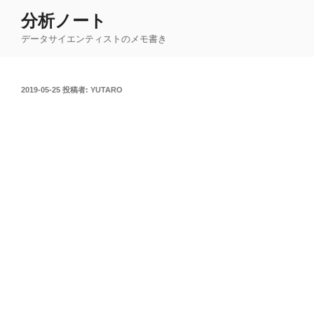
コ
分析ノート
ン
データサイエンティストのメモ書き
テ
ン
ツ
投
2019-05-25
投稿者:
YUTARO
へ
稿
ス
日:
キ
ッ
プ