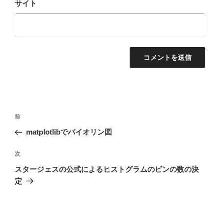
サイト
投
前
前
稿
の
matplotlibでバイオリン図
ナ
投
ビ
稿
次
次
ゲ
の
スタージェスの公式によるヒストグラムのビンの数の決
投
ー
定
稿
シ
ョ