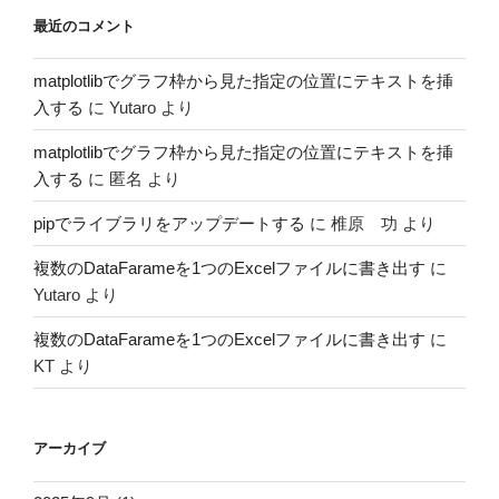
最近のコメント
matplotlibでグラフ枠から見た指定の位置にテキストを挿
入する
に
Yutaro
より
matplotlibでグラフ枠から見た指定の位置にテキストを挿
入する
に
匿名
より
pipでライブラリをアップデートする
に
椎原 功
より
複数のDataFarameを1つのExcelファイルに書き出す
に
Yutaro
より
複数のDataFarameを1つのExcelファイルに書き出す
に
KT
より
アーカイブ