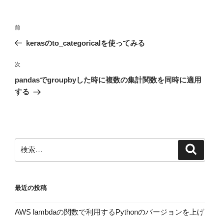
投
前
前
稿
の
kerasのto_categoricalを使ってみる
ナ
投
ビ
稿
次
次
ゲ
の
pandasでgroupbyした時に複数の集計関数を同時に適用
投
ー
する
稿
シ
ョ
ン
検
検
索
索:
最近の投稿
AWS lambdaの関数で利用するPythonのバージョンを上げ