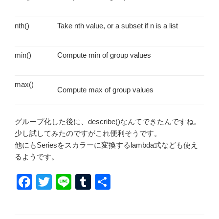
nth()
Take nth value, or a subset if n is a list
min()
Compute min of group values
max()
Compute max of group values
グループ化した後に、describe()なんてできたんですね。
少し試してみたのですがこれ便利そうです。
他にもSeriesをスカラーに変換するlambda式なども使え
るようです。
F
T
Li
T
共
a
wi
n
u
有
c
tt
e
m