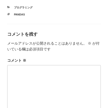
e
er
bl
カ
プログラミング
b
r
テ
タ
PANDAS
ゴ
o
グ
リ
ー
o
k
コメントを残す
メールアドレスが公開されることはありません。
※
が付
いている欄は必須項目です
コメント
※