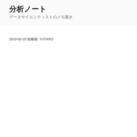
コ
分析ノート
ン
データサイエンティストのメモ書き
テ
ン
ツ
投
2019-02-20
投稿者:
YUTARO
へ
稿
ス
日:
キ
ッ
プ