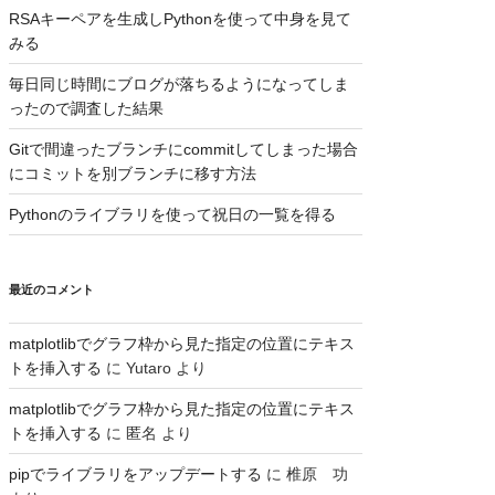
RSAキーペアを生成しPythonを使って中身を見て
みる
毎日同じ時間にブログが落ちるようになってしま
ったので調査した結果
Gitで間違ったブランチにcommitしてしまった場合
にコミットを別ブランチに移す方法
Pythonのライブラリを使って祝日の一覧を得る
最近のコメント
matplotlibでグラフ枠から見た指定の位置にテキス
トを挿入する
に
Yutaro
より
matplotlibでグラフ枠から見た指定の位置にテキス
トを挿入する
に
匿名
より
pipでライブラリをアップデートする
に
椎原 功