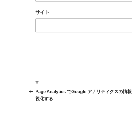
サイト
投
前
前
稿
の
Page Analytics でGoogle アナリティクスの情
投
視化する
ナ
稿
ビ
ゲ