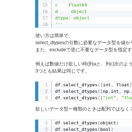
c    float64

d     object

dtype: object

'''
使い方は簡単で、
select_dtypesの引数に必要なデータ型を
また、excludeで逆に不要なデータ型を指
例えば数値だけ欲しい時(列aと、列c)次のよ
3つとも結果は同じです。
df
.
select_dtypes
(
[
int
,
 float
]
df
.
select_dtypes
(
[
np
.
int
,
 np
.
df
.
select_dtypes
(
[
"int"
,
"flo
欲しいデータ型一種類のときは配列ではなく
df
.
select_dtypes
(
object
)
df
.
select_dtypes
(
bool
)