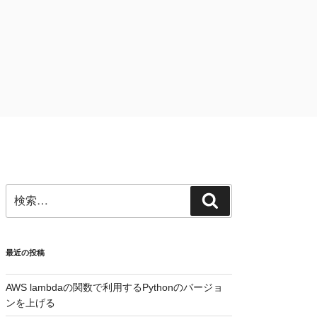
検
検
索:
索
最近の投稿
AWS lambdaの関数で利用するPythonのバージョ
ンを上げる