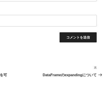
次
次
の
報を可
DataFrameのexpandingについて
投
稿