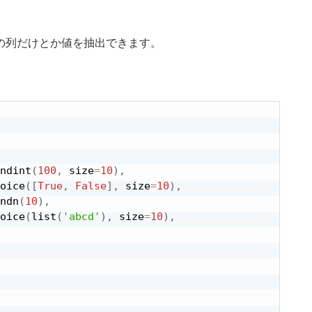
の列だけとか値を抽出できます。
ndint
(
100
,
 size
=
10
)
,
oice
(
[
True
,
False
]
,
 size
=
10
)
,
ndn
(
10
)
,
oice
(
list
(
'abcd'
)
,
 size
=
10
)
,