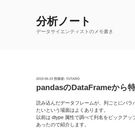
コ
ン
テ
分析ノート
ン
データサイエンティストのメモ書き
ツ
へ
ス
キ
ッ
プ
投
2019-06-23
投稿者:
YUTARO
稿
pandasのDataFram
日:
読み込んだデータフレームが、列ごとにバラ
たいという場面はよくあります。
以前は dtype 属性で調べて列名をピック
あったので紹介します。