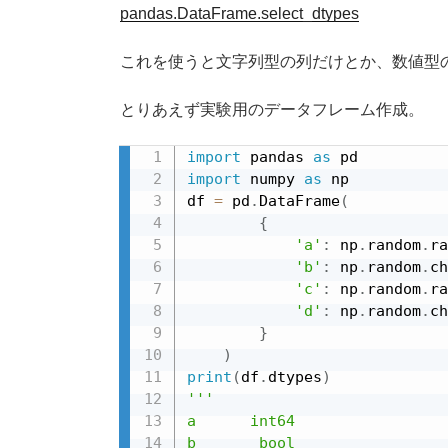
pandas.DataFrame.select_dtypes
これを使うと文字列型の列だけとか、数値型
とりあえず実験用のデータフレーム作成。
import
 pandas 
as
import
 numpy 
as
 np

df 
=
 pd
.
DataFrame
(
{
'a'
:
 np
.
random
.
ra
'b'
:
 np
.
random
.
ch
'c'
:
 np
.
random
.
ra
'd'
:
 np
.
random
.
ch
}
)
print
(
df
.
dtypes
)
'''

a      int64

b       bool
