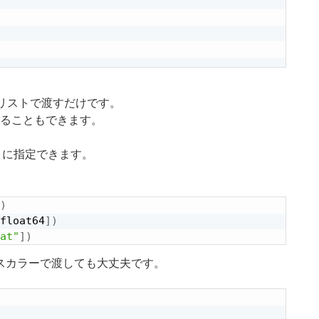
値かリストで渡すだけです。
定することもできます。
うに指定できます。
)
float64
]
)
at"
]
)
スカラーで渡しても大丈夫です。