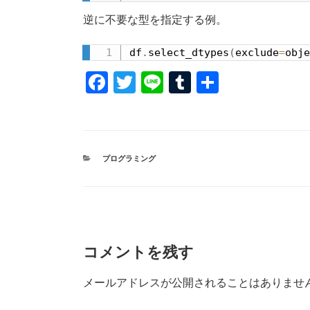
逆に不要な型を指定する例。
df
.
select_dtypes
(
exclude
=
obje
F
T
Li
T
共
a
wi
n
u
有
c
tt
e
m
e
er
bl
カ
プログラミング
b
r
テ
ゴ
o
リ
ー
o
k
コメントを残す
メールアドレスが公開されることはありませ