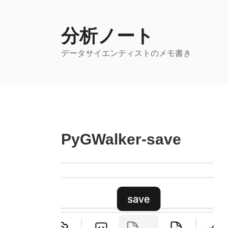
コ
ン
テ
分析ノート
ン
データサイエンティストのメモ書き
ツ
へ
ス
キ
ッ
プ
PyGWalker-save