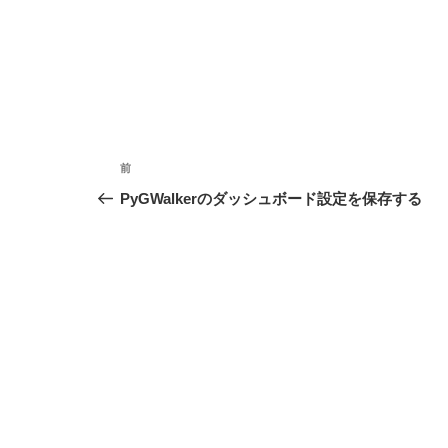
投
前
前
稿
の
PyGWalkerのダッシュボード設定を保存する
投
ナ
稿
ビ
ゲ
ー
シ
ョ