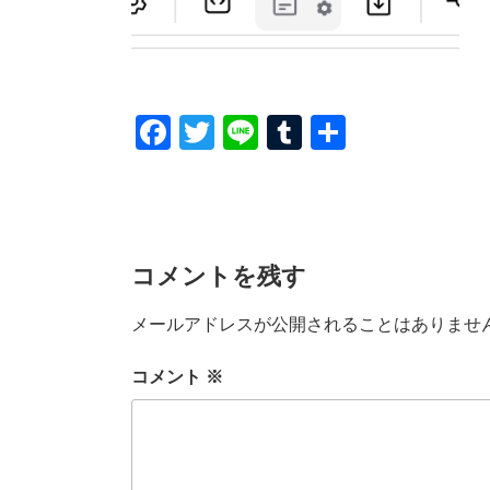
F
T
Li
T
共
a
wi
n
u
有
c
tt
e
m
e
er
bl
b
r
コメントを残す
o
メールアドレスが公開されることはありませ
o
k
コメント
※