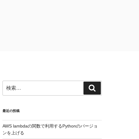
検
検
索:
索
最近の投稿
AWS lambdaの関数で利用するPythonのバージョ
ンを上げる