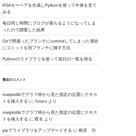
RSAキーペアを生成しPythonを使って中身を見て
みる
毎日同じ時間にブログが落ちるようになってしま
ったので調査した結果
Gitで間違ったブランチにcommitしてしまった場合
にコミットを別ブランチに移す方法
Pythonのライブラリを使って祝日の一覧を得る
最近のコメント
matplotlibでグラフ枠から見た指定の位置にテキス
トを挿入する
に
Yutaro
より
matplotlibでグラフ枠から見た指定の位置にテキス
トを挿入する
に
匿名
より
pipでライブラリをアップデートする
に
椎原 功