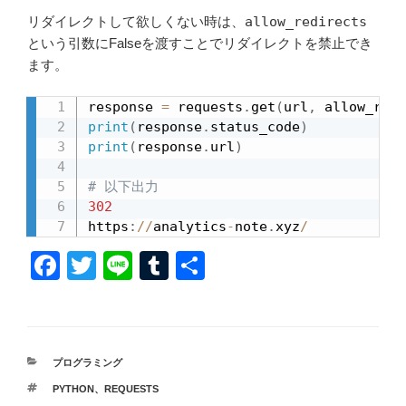
リダイレクトして欲しくない時は、
allow_redirects
という引数にFalseを渡すことでリダイレクトを禁止でき
ます。
response 
=
 requests
.
get
(
url
,
 allow_redi
print
(
response
.
status_code
)
print
(
response
.
url
)
# 以下出力
302
https
:
//
analytics
-
note
.
xyz
/
F
T
Li
T
共
a
wi
n
u
有
c
tt
e
m
e
er
bl
カ
プログラミング
b
r
テ
タ
PYTHON
、
REQUESTS
ゴ
グ