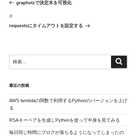
の
graphvizで決定木を可視化
ナ
投
ビ
稿
次
次
ゲ
の
requestsにタイムアウトを設定する
投
ー
稿
シ
ョ
ン
検
検
索
索:
最近の投稿
AWS lambdaの関数で利用するPythonのバージョンを上げ
る
RSAキーペアを生成しPythonを使って中身を見てみる
毎日同じ時間にブログが落ちるようになってしまったの