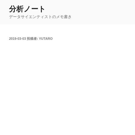
コ
分析ノート
ン
データサイエンティストのメモ書き
テ
ン
ツ
投
2019-03-03
投稿者:
YUTARO
へ
稿
ス
日:
キ
ッ
プ