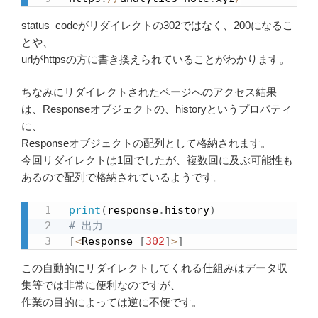
status_codeがリダイレクトの302ではなく、200になるこ
とや、
urlがhttpsの方に書き換えられていることがわかります。
ちなみにリダイレクトされたページへのアクセス結果
は、Responseオブジェクトの、historyというプロパティ
に、
Responseオブジェクトの配列として格納されます。
今回リダイレクトは1回でしたが、複数回に及ぶ可能性も
あるので配列で格納されているようです。
print
(
response
.
history
)
# 出力
[
<
Response 
[
302
]
>
]
この自動的にリダイレクトしてくれる仕組みはデータ収
集等では非常に便利なのですが、
作業の目的によっては逆に不便です。