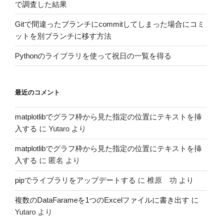
で調査した結果
Gitで間違ったブランチにcommitしてしまった場合にコミ
ットを別ブランチに移す方法
Pythonのライブラリを使って祝日の一覧を得る
最近のコメント
matplotlibでグラフ枠から見た指定の位置にテキストを挿
入する
に
Yutaro
より
matplotlibでグラフ枠から見た指定の位置にテキストを挿
入する
に
匿名
より
pipでライブラリをアップデートする
に
椎原 功
より
複数のDataFarameを1つのExcelファイルに書き出す
に
Yutaro
より