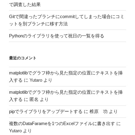
で調査した結果
Gitで間違ったブランチにcommitしてしまった場合にコミ
ットを別ブランチに移す方法
Pythonのライブラリを使って祝日の一覧を得る
最近のコメント
matplotlibでグラフ枠から見た指定の位置にテキストを挿
入する
に
Yutaro
より
matplotlibでグラフ枠から見た指定の位置にテキストを挿
入する
に
匿名
より
pipでライブラリをアップデートする
に
椎原 功
より
複数のDataFarameを1つのExcelファイルに書き出す
に
Yutaro
より