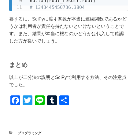
np
.
tan
(
root_result
.
root
)
# 1343445450736.3804
要するに、SciPyに渡す関数が本当に連続関数であるかど
うかは利用者が責任を持たないといけないということで
す。また、結果が本当に根なのかどうかは代入して確認
した方が良いでしょう。
まとめ
以上が二分法の説明とSciPyで利用する方法、その注意点
でした。
F
T
Li
T
共
a
wi
n
u
有
c
tt
e
m
e
er
bl
カ
プログラミング