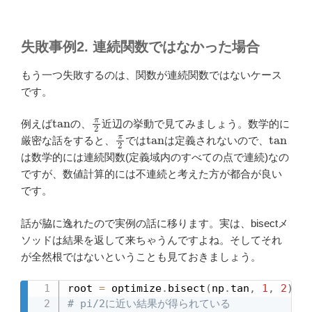
失敗事例2. 連続関数ではなかった場合
もう一つ失敗するのは、関数が連続関数ではないケース
です。
tan
π
2
例えば
の、
近辺の挙動で見てみましょう。数学的に
π
2
tan
tan
厳密な話をすると、
では
は定義されないので、
は数学的には連続関数(定義域内のすべての点で連続)なの
ですが、数値計算的には不連続と考えた方が都合が良い
です。
話が脇に逸れたので実例の話に移ります。実は、bisectメ
ソッドは結果を返して来ちゃうんですよね。そしてそれ
が全然根ではないということも見ておきましょう。
root 
=
 optimize
.
bisect
(
np
.
tan
,
1
,
2
)
# pi/2に近い結果が得られている