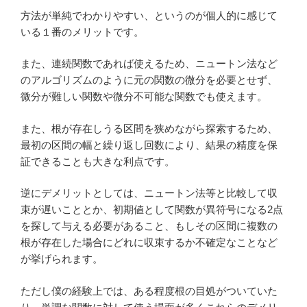
方法が単純でわかりやすい、というのが個人的に感じて
いる１番のメリットです。
また、連続関数であれば使えるため、ニュートン法など
のアルゴリズムのように元の関数の微分を必要とせず、
微分が難しい関数や微分不可能な関数でも使えます。
また、根が存在しうる区間を狭めながら探索するため、
最初の区間の幅と繰り返し回数により、結果の精度を保
証できることも大きな利点です。
逆にデメリットとしては、ニュートン法等と比較して収
束が遅いこととか、初期値として関数が異符号になる2点
を探して与える必要があること、もしその区間に複数の
根が存在した場合にどれに収束するか不確定なことなど
が挙げられます。
ただし僕の経験上では、ある程度根の目処がついていた