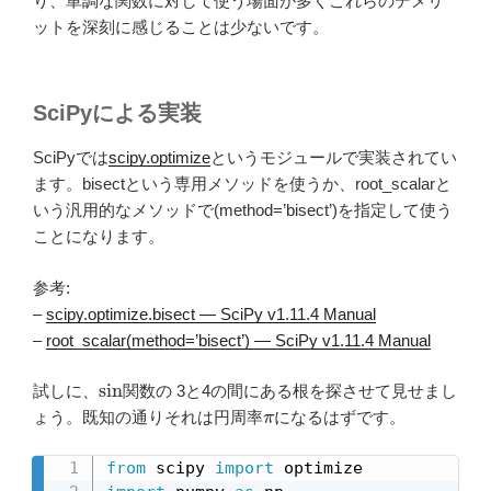
り、単調な関数に対して使う場面が多くこれらのデメリ
ットを深刻に感じることは少ないです。
SciPyによる実装
SciPyでは
scipy.optimize
というモジュールで実装されてい
ます。bisectという専用メソッドを使うか、root_scalarと
いう汎用的なメソッドで(method=’bisect’)を指定して使う
ことになります。
参考:
–
scipy.optimize.bisect — SciPy v1.11.4 Manual
–
root_scalar(method=’bisect’) — SciPy v1.11.4 Manual
sin
試しに、
関数の 3と4の間にある根を探させて見せまし
π
ょう。既知の通りそれは円周率
になるはずです。
from
 scipy 
import