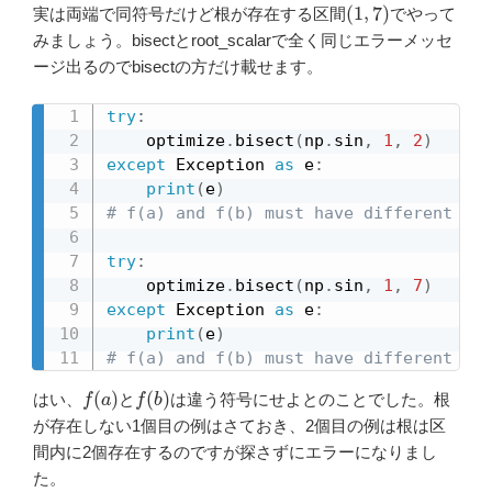
(
1
,
7
)
実は両端で同符号だけど根が存在する区間
でやって
みましょう。bisectとroot_scalarで全く同じエラーメッセ
ージ出るのでbisectの方だけ載せます。
try
:
    optimize
.
bisect
(
np
.
sin
,
1
,
2
)
except
 Exception 
as
 e
:
print
(
e
)
# f(a) and f(b) must have different sig
try
:
    optimize
.
bisect
(
np
.
sin
,
1
,
7
)
except
 Exception 
as
 e
:
print
(
e
)
# f(a) and f(b) must have different sig
f
(
a
)
f
(
b
)
はい、
と
は違う符号にせよとのことでした。根
が存在しない1個目の例はさておき、2個目の例は根は区
間内に2個存在するのですが探さずにエラーになりまし
た。