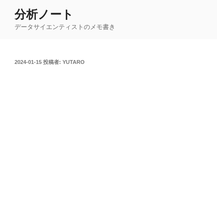
コ
分析ノート
ン
データサイエンティストのメモ書き
テ
ン
ツ
投
2024-01-15
投稿者:
YUTARO
へ
稿
ス
日:
キ
ッ
プ