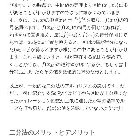
(
x
1
,
x
2
)
びます。この時点で、中間値の定理より区間
に根
があることがわかりますのでさらに細かくみていきま
x
1
,
x
2
x
M
=
x
1
+
x
2
2
f
(
x
M
)
す。次は、
の中点
を取り、
の符
f
(
x
M
)
f
(
x
1
)
号を調べます。
と
の符号が同じであれば、
x
1
x
M
f
(
x
M
)
f
(
x
2
)
を
で置き換え、逆に
と
の符号が同じで
x
2
x
M
あれば、
を
で置き換えると、区間の幅が半分になっ
(
x
1
,
x
2
)
た
が得られますが根はこの中にあることがわかり
ます。これを繰り返すと、根が存在する範囲を狭めてい
f
(
x
M
)
くことができ、
の絶対値が0になるか、もしくは十
分0に近づいたらその値を数値的に求めた根とします。
以上が、一般的な二分法のアルゴリズムの説明です。た
だし、後に紹介するSciPyではどうやら区間が十分狭くな
ったかイレーション回数が上限に達したか等の基準でル
f
(
x
)
ープを打ち切り、
の値を確認していないようです。
二分法のメリットとデメリット