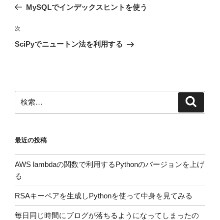
の
MySQLでインデックスヒントを使う
ナ
投
ビ
稿
次
次
ゲ
の
SciPyでニュートン法を利用する
投
ー
稿
シ
ョ
ン
検
検
索
索:
最近の投稿
AWS lambdaの関数で利用するPythonのバージョンを上げ
る
RSAキーペアを生成しPythonを使って中身を見てみる
毎日同じ時間にブログが落ちるようになってしまったの