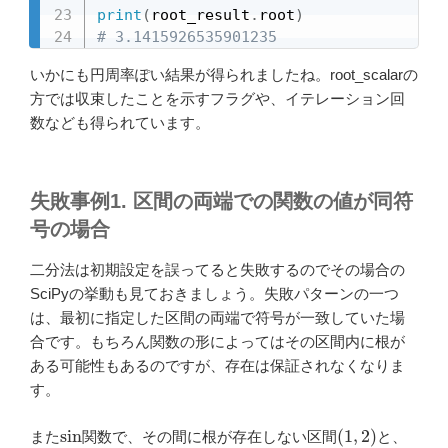
print
(
root_result
.
root
)
# 3.1415926535901235
いかにも円周率ぽい結果が得られましたね。root_scalarの
方では収束したことを示すフラグや、イテレーション回
数なども得られています。
失敗事例1. 区間の両端での関数の値が同符
号の場合
二分法は初期設定を誤ってると失敗するのでその場合の
SciPyの挙動も見ておきましょう。失敗パターンの一つ
は、最初に指定した区間の両端で符号が一致していた場
合です。もちろん関数の形によってはその区間内に根が
ある可能性もあるのですが、存在は保証されなくなりま
す。
sin
(
1
,
2
)
また
関数で、その間に根が存在しない区間
と、