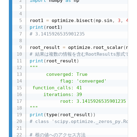
import
 numpy 
as
 np

root1 
=
 optimize
.
bisect
(
np
.
sin
,
3
,
4
)
print
(
root1
)
# 3.1415926535901235
root_result 
=
 optimize
.
root_scalar
(
np
.
s
# 結果は複数の情報を含むRootResults形式で戻
print
(
root_result
)
"""

      converged: True

           flag: 'converged'

 function_calls: 41

     iterations: 39

           root: 3.1415926535901235

"""
print
(
type
(
root_result
)
)
# class 'scipy.optimize._zeros_py.RootR
# 根の値へのアクセス方法