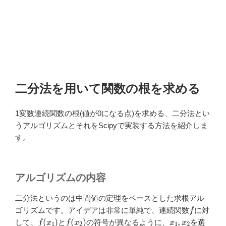
二分法を用いて関数の根を求める
1変数連続関数の根(値が0になる点)を求める、二分法とい
うアルゴリズムとそれをScipyで実装する方法を紹介しま
す。
アルゴリズムの内容
二分法というのは中間値の定理をベースとした求根アル
f
ゴリズムです。アイデアは非常に単純で、連続関数
に対
f
(
x
1
)
f
(
x
2
)
x
1
,
x
2
して、
と
の符号が異なるように、
を選