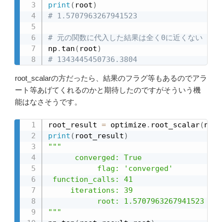
print
(
root
)
# 1.5707963267941523
# 元の関数に代入した結果は全く0に近くない
np
.
tan
(
root
)
# 1343445450736.3804
root_scalarの方だったら、結果のフラグ等もあるのでアラ
ート等あげてくれるのかと期待したのですがそういう機
能はなさそうです。
root_result 
=
 optimize
.
root_scalar
(
np
.
t
print
(
root_result
)
"""

      converged: True

           flag: 'converged'

 function_calls: 41

     iterations: 39

           root: 1.5707963267941523

"""