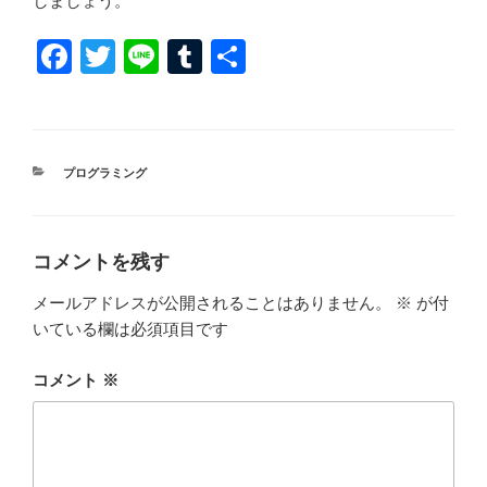
しましょう。
F
T
Li
T
共
a
wi
n
u
有
c
tt
e
m
e
er
bl
カ
プログラミング
b
r
テ
ゴ
o
リ
ー
o
コメントを残す
k
メールアドレスが公開されることはありません。
※
が付
いている欄は必須項目です
コメント
※