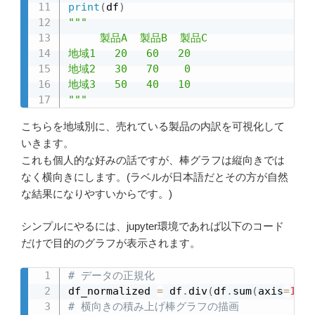
print
(
df
)
"""

     製品A  製品B  製品C

地域1   20   60   20

地域2   30   70    0

地域3   50   40   10

"""
こちらを地域別に、売れている製品の内訳を可視化して
いきます。
これも個人的な好みの話ですが、棒グラフは縦向きでは
なく横向きにします。(ラベルが日本語だとその方が自然
な結果になりやすいからです。)
シンプルにやるには、jupyter環境であれば以下のコード
だけで目的のグラフが表示されます。
# データの正規化
df_normalized 
=
 df
.
div
(
df
.
sum
(
axis
=
1
)
,
 
# 横向きの積み上げ棒グラフの描画