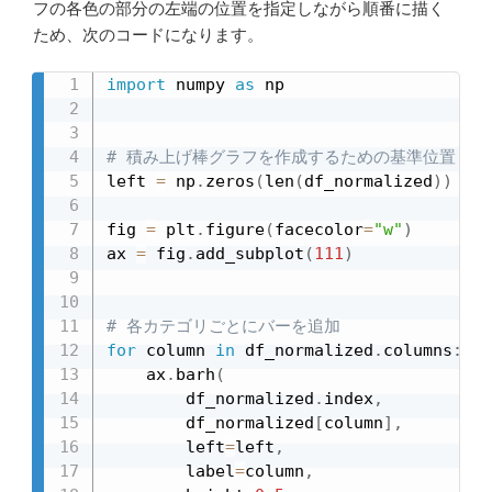
フの各色の部分の左端の位置を指定しながら順番に描く
ため、次のコードになります。
import
 numpy 
as
 np

# 積み上げ棒グラフを作成するための基準位置
left 
=
 np
.
zeros
(
len
(
df_normalized
)
)
fig 
=
 plt
.
figure
(
facecolor
=
"w"
)
ax 
=
 fig
.
add_subplot
(
111
)
# 各カテゴリごとにバーを追加
for
 column 
in
 df_normalized
.
columns
:
    ax
.
barh
(
        df_normalized
.
index
,
        df_normalized
[
column
]
,
        left
=
left
,
        label
=
column
,