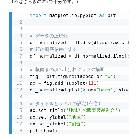
ければさっきの2行で十分です。)
import
 matplotlib
.
pyplot 
as
 plt

# データの正規化
df_normalized 
=
 df
.
div
(
df
.
sum
(
axis
=
1
)
,
 
# 行の順序を逆にする
df_normalized 
=
 df_normalized
.
iloc
[
:
:
-
1
# 横向きの積み上げ棒グラフの描画
fig 
=
 plt
.
figure
(
facecolor
=
"w"
)
ax 
=
 fig
.
add_subplot
(
111
)
df_normalized
.
plot
(
kind
=
"barh"
,
 stacked
# タイトルとラベルの設定(任意)
ax
.
set_title
(
"地域別の販売製品割合"
)
ax
.
set_ylabel
(
"地域"
)
ax
.
set_xlabel
(
"割合"
)
plt
.
show
(
)