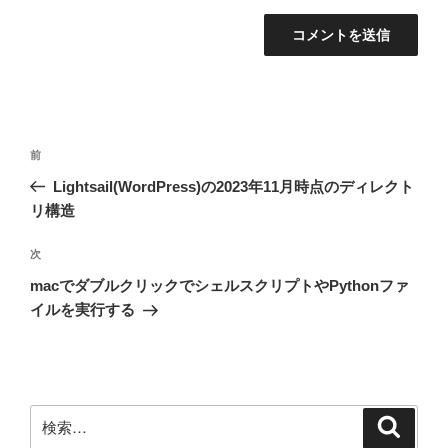
投
前
前
稿
の
Lightsail(WordPress)の2023年11月時点のディレクト
ナ
投
リ構造
ビ
稿
ゲ
次
次
の
ー
macでダブルクリックでシェルスクリプトやPythonファ
投
シ
イルを実行する
稿
ョ
ン
検
検
索
索: