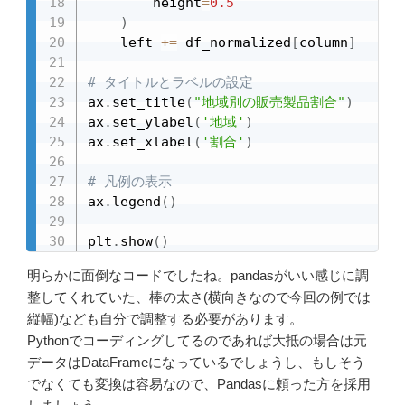
        height
=
0.5
)
    left 
+=
 df_normalized
[
column
]
# タイトルとラベルの設定
ax
.
set_title
(
"地域別の販売製品割合"
)
ax
.
set_ylabel
(
'地域'
)
ax
.
set_xlabel
(
'割合'
)
# 凡例の表示
ax
.
legend
(
)
plt
.
show
(
)
明らかに面倒なコードでしたね。pandasがいい感じに調
整してくれていた、棒の太さ(横向きなので今回の例では
縦幅)なども自分で調整する必要があります。
Pythonでコーディングしてるのであれば大抵の場合は元
データはDataFrameになっているでしょうし、もしそう
でなくても変換は容易なので、Pandasに頼った方を採用