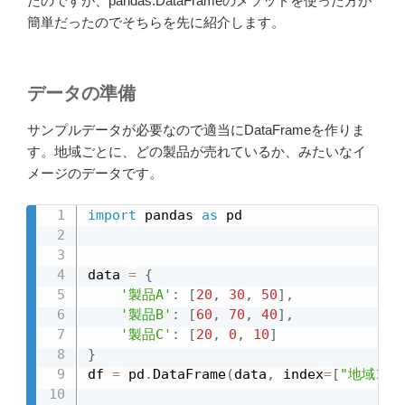
たのですが、pandas.DataFrameのメソッドを使った方が
簡単だったのでそちらを先に紹介します。
データの準備
サンプルデータが必要なので適当にDataFrameを作りま
す。地域ごとに、どの製品が売れているか、みたいなイ
メージのデータです。
import
 pandas 
as
 pd

data 
=
{
'製品A'
:
[
20
,
30
,
50
]
,
'製品B'
:
[
60
,
70
,
40
]
,
'製品C'
:
[
20
,
0
,
10
]
}
df 
=
 pd
.
DataFrame
(
data
,
 index
=
[
"地域1"
,