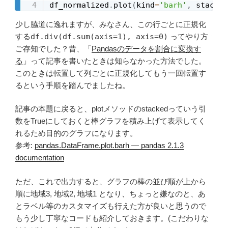
df_normalized
.
plot
(
kind
=
'barh'
,
 stacked
少し脇道に逸れますが、みなさん、この行ごとに正規化
する
df.div(df.sum(axis=1), axis=0)
ってやり方
ご存知でした？昔、「
Pandasのデータを割合に変換す
る
」って記事を書いたときは知らなかった方法でした。
このときは転置して列ごとに正規化してもう一回転置す
るという手順を踏んでましたね。
記事の本題に戻ると、plotメソッドのstackedっていう引
数をTrueにしておくと棒グラフを積み上げて表示してく
れるため目的のグラフになります。
参考:
pandas.DataFrame.plot.barh — pandas 2.1.3
documentation
ただ、これで出力すると、グラフの棒の並び順が上から
順に地域3, 地域2, 地域1 となり、ちょっと嫌なのと、あ
とラベル等のカスタマイズも行えた方が良いと思うので
もう少し丁寧なコードも紹介しておきます。(こだわりな