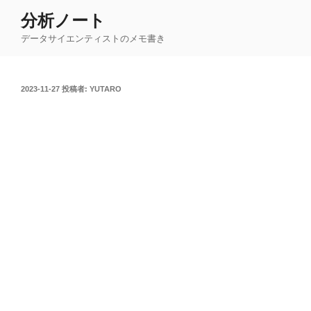
コ
分析ノート
ン
データサイエンティストのメモ書き
テ
ン
ツ
投
2023-11-27
投稿者:
YUTARO
へ
稿
ス
日:
キ
ッ
プ