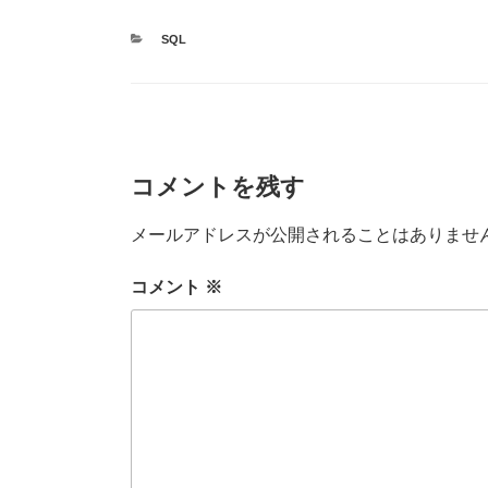
e
er
bl
カ
SQL
b
r
テ
ゴ
o
リ
ー
o
k
コメントを残す
メールアドレスが公開されることはありませ
コメント
※