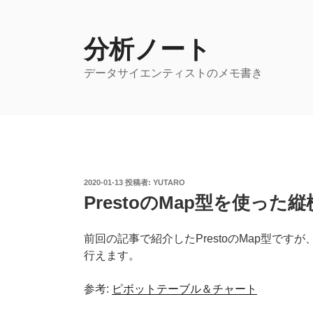
コ
ン
テ
分析ノート
ン
データサイエンティストのメモ書き
ツ
へ
ス
キ
ッ
プ
投
2020-01-13
投稿者:
YUTARO
稿
PrestoのMap型を使った
日:
前回の記事で紹介したPrestoのMap型です
行えます。
参考:
ピボットテーブル＆チャート