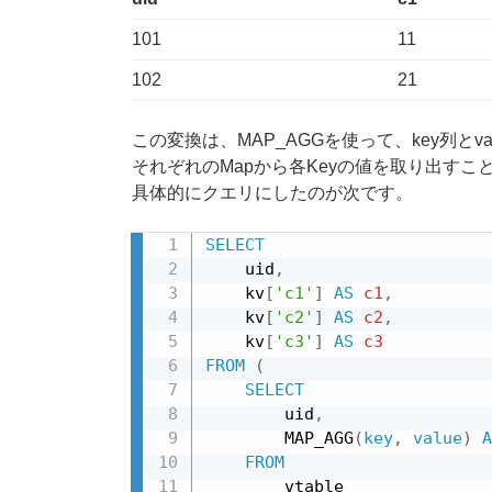
101
11
102
21
この変換は、MAP_AGGを使って、key列とv
それぞれのMapから各Keyの値を取り出すこ
具体的にクエリにしたのが次です。
SELECT
    uid
,
    kv
[
'c1'
]
AS
c1
,
    kv
[
'c2'
]
AS
c2
,
    kv
[
'c3'
]
AS
c3
FROM
(
SELECT
        uid
,
        MAP_AGG
(
key
,
value
)
A
FROM
        vtable
