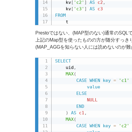
    kv
[
'c2'
]
AS
c2
,
    kv
[
'c3'
]
AS
c3
FROM
    t
Prestoではない、(MAP型のない)通常の
上記のMap型を使ったものの方が随分すっき
(MAP_AGGを知らない人には読めないのが難
SELECT
    uid
,
MAX
(
CASE
WHEN
key
=
'c1'
value
ELSE
NULL
END
)
AS
c1
,
MAX
(
CASE
WHEN
key
=
'c2'