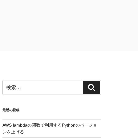
検
検
索:
索
最近の投稿
AWS lambdaの関数で利用するPythonのバージョ
ンを上げる