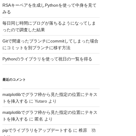
RSAキーペアを生成しPythonを使って中身を見て
みる
毎日同じ時間にブログが落ちるようになってしま
ったので調査した結果
Gitで間違ったブランチにcommitしてしまった場合
にコミットを別ブランチに移す方法
Pythonのライブラリを使って祝日の一覧を得る
最近のコメント
matplotlibでグラフ枠から見た指定の位置にテキス
トを挿入する
に
Yutaro
より
matplotlibでグラフ枠から見た指定の位置にテキス
トを挿入する
に
匿名
より
pipでライブラリをアップデートする
に
椎原 功