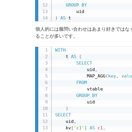
GROUP
BY
)
AS
 t
個人的には服問い合わせはあまり好きではなく、
ることが多いです。
WITH
    t 
AS
(
SELECT
            uid
,
            MAP_AGG
(
key
,
valu
FROM
            vtable

GROUP
BY
            uid

)
SELECT
    uid
,
    kv
[
'c1'
]
AS
c1
,