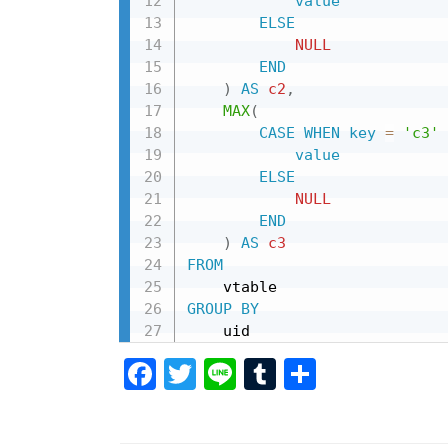
value
ELSE
NULL
END
)
AS
c2
,
MAX
(
CASE
WHEN
key
=
'c3'
value
ELSE
NULL
END
)
AS
c3
FROM
GROUP
BY
    uid
F
T
Li
T
共
a
wi
n
u
有
c
tt
e
m