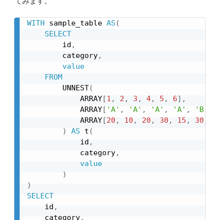
てみます。
WITH
 sample_table 
AS
(
SELECT
        id
,
        category
,
value
FROM
        UNNEST
(
            ARRAY
[
1
,
2
,
3
,
4
,
5
,
6
]
,
            ARRAY
[
'A'
,
'A'
,
'A'
,
'A'
,
'B'
,
            ARRAY
[
20
,
10
,
20
,
30
,
15
,
30
]
)
AS
 t
(
            id
,
            category
,
value
)
)
SELECT
    id
,
    category
,