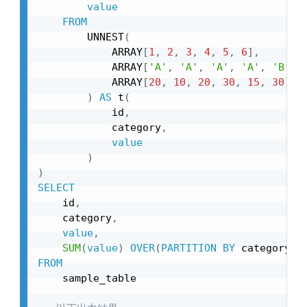
value
FROM
        UNNEST
(
            ARRAY
[
1
,
2
,
3
,
4
,
5
,
6
]
,
            ARRAY
[
'A'
,
'A'
,
'A'
,
'A'
,
'B'
,
            ARRAY
[
20
,
10
,
20
,
30
,
15
,
30
]
)
AS
 t
(
            id
,
            category
,
value
)
)
SELECT
    id
,
    category
,
value
,
SUM
(
value
)
OVER
(
PARTITION
BY
 category 
O
FROM
    sample_table
