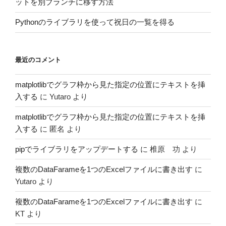
ットを別ブランチに移す方法
Pythonのライブラリを使って祝日の一覧を得る
最近のコメント
matplotlibでグラフ枠から見た指定の位置にテキストを挿
入する
に
Yutaro
より
matplotlibでグラフ枠から見た指定の位置にテキストを挿
入する
に
匿名
より
pipでライブラリをアップデートする
に
椎原 功
より
複数のDataFarameを1つのExcelファイルに書き出す
に
Yutaro
より
複数のDataFarameを1つのExcelファイルに書き出す
に
KT
より