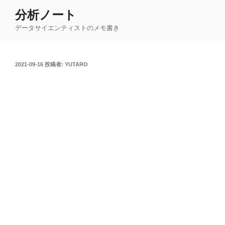
コ
分析ノート
ン
データサイエンティストのメモ書き
テ
ン
ツ
投
2021-09-16
投稿者:
YUTARO
へ
稿
ス
日:
キ
ッ
プ