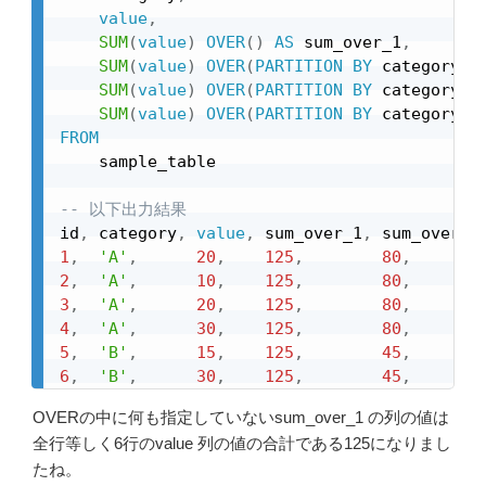
value
,
SUM
(
value
)
OVER
(
)
AS
 sum_over_1
,
SUM
(
value
)
OVER
(
PARTITION
BY
 category
)
SUM
(
value
)
OVER
(
PARTITION
BY
 category 
O
SUM
(
value
)
OVER
(
PARTITION
BY
 category 
O
FROM
    sample_table

-- 以下出力結果
id
,
 category
,
value
,
 sum_over_1
,
 sum_over_2
1
,
'A'
,
20
,
125
,
80
,
2
,
'A'
,
10
,
125
,
80
,
3
,
'A'
,
20
,
125
,
80
,
4
,
'A'
,
30
,
125
,
80
,
5
,
'B'
,
15
,
125
,
45
,
6
,
'B'
,
30
,
125
,
45
,
OVERの中に何も指定していないsum_over_1 の列の値は
全行等しく6行のvalue 列の値の合計である125になりまし
たね。