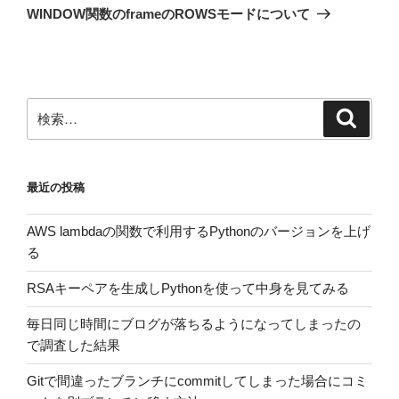
ゲ
の
WINDOW関数のframeのROWSモードについて
投
ー
稿
シ
ョ
ン
検
検
索
索:
最近の投稿
AWS lambdaの関数で利用するPythonのバージョンを上げ
る
RSAキーペアを生成しPythonを使って中身を見てみる
毎日同じ時間にブログが落ちるようになってしまったの
で調査した結果
Gitで間違ったブランチにcommitしてしまった場合にコミ