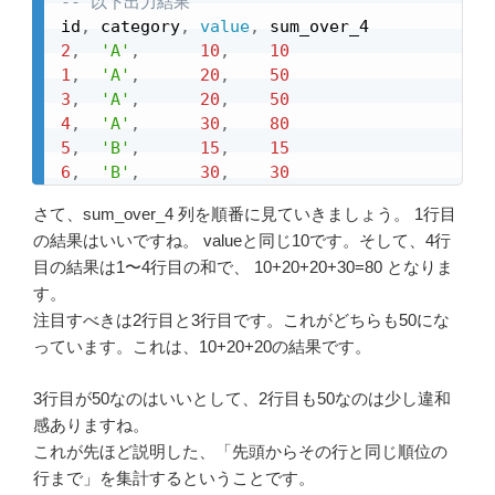
-- 以下出力結果
id
,
 category
,
value
,
2
,
'A'
,
10
,
10
1
,
'A'
,
20
,
50
3
,
'A'
,
20
,
50
4
,
'A'
,
30
,
80
5
,
'B'
,
15
,
15
6
,
'B'
,
30
,
30
さて、sum_over_4 列を順番に見ていきましょう。 1行目
の結果はいいですね。 valueと同じ10です。そして、4行
目の結果は1〜4行目の和で、 10+20+20+30=80 となりま
す。
注目すべきは2行目と3行目です。これがどちらも50にな
っています。これは、10+20+20の結果です。
3行目が50なのはいいとして、2行目も50なのは少し違和
感ありますね。
これが先ほど説明した、「先頭からその行と同じ順位の
行まで」を集計するということです。