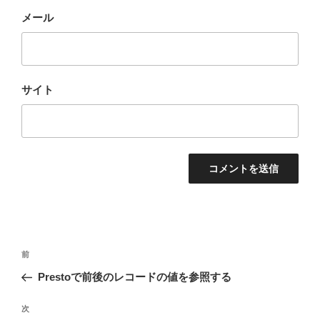
メール
サイト
投
前
前
稿
の
Prestoで前後のレコードの値を参照する
ナ
投
ビ
稿
次
次