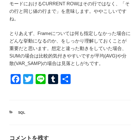
モードにおけるCURRENT ROWはその行ではなく、「そ
の行と同じ値の行まで」を意味します。ややこしいです
ね。
とりあえず、Frameについては何も指定しなかった場合に
どんな挙動になるのか、をしっかり理解しておくことが
重要だと思います。想定と違った動きをしていた場合、
SUMの場合は比較的気付きやすいですが平均(AVG)や分
散(VAR_SAMP)の場合は見落としがちです。
F
T
Li
T
共
a
wi
n
u
有
c
tt
e
m
e
er
bl
カ
SQL
b
r
テ
ゴ
o
リ
ー
o
コメントを残す