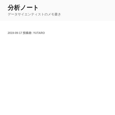
コ
分析ノート
ン
データサイエンティストのメモ書き
テ
ン
ツ
投
2019-09-17
投稿者:
YUTARO
へ
稿
ス
日:
キ
ッ
プ