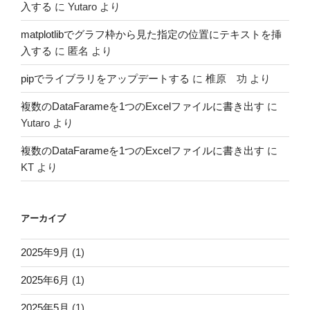
入する
に
Yutaro
より
matplotlibでグラフ枠から見た指定の位置にテキストを挿
入する
に
匿名
より
pipでライブラリをアップデートする
に
椎原 功
より
複数のDataFarameを1つのExcelファイルに書き出す
に
Yutaro
より
複数のDataFarameを1つのExcelファイルに書き出す
に
KT
より
アーカイブ
2025年9月
(1)
2025年6月
(1)
2025年5月
(1)