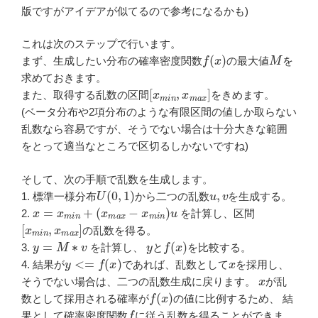
版ですがアイデアが似てるので参考になるかも)
これは次のステップで行います。
f
(
x
)
M
まず、生成したい分布の確率密度関数
の最大値
を
求めておきます。
[
x
m
i
n
,
x
m
a
x
]
また、取得する乱数の区間
をきめます。
(ベータ分布や2項分布のような有限区間の値しか取らない
乱数なら容易ですが、そうでない場合は十分大きな範囲
をとって適当なところで区切るしかないですね)
そして、次の手順で乱数を生成します。
U
(
0
,
1
)
u
,
v
1. 標準一様分布
から二つの乱数
を生成する。
x
=
x
m
i
n
+
(
x
m
a
x
−
x
m
i
n
)
u
2.
を計算し、区間
[
x
m
i
n
,
x
m
a
x
]
の乱数を得る。
y
=
M
∗
v
y
f
(
x
)
3.
を計算し、
と
を比較する。
y
<=
f
(
x
)
x
4. 結果が
であれば、乱数として
を採用し、
x
そうでない場合は、二つの乱数生成に戻ります。
が乱
f
(
x
)
数として採用される確率が
の値に比例するため、 結
f
果として確率密度関数
に従う乱数を得ることができま