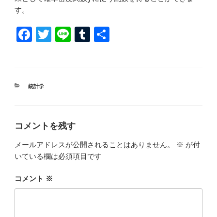
す。
F
T
Li
T
共
a
wi
n
u
有
c
tt
e
m
e
er
bl
カ
統計学
b
r
テ
ゴ
o
リ
ー
o
コメントを残す
k
メールアドレスが公開されることはありません。
※
が付
いている欄は必須項目です
コメント
※