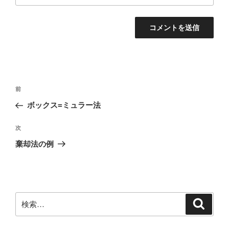
投
前
前
稿
の
ボックス=ミュラー法
ナ
投
ビ
稿
次
次
ゲ
の
棄却法の例
投
ー
稿
シ
ョ
ン
検
検
索
索: