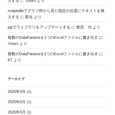
入する
に
Yutaro
より
matplotlibでグラフ枠から見た指定の位置にテキストを挿
入する
に
匿名
より
pipでライブラリをアップデートする
に
椎原 功
より
複数のDataFarameを1つのExcelファイルに書き出す
に
Yutaro
より
複数のDataFarameを1つのExcelファイルに書き出す
に
KT
より
アーカイブ
2025年9月
(1)
2025年6月
(1)
2025年5月
(1)