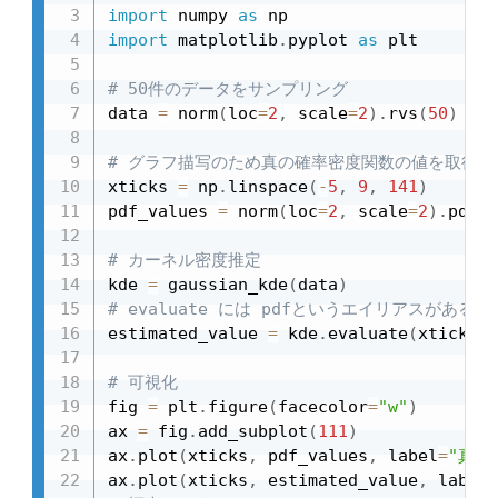
import
 numpy 
as
import
 matplotlib
.
pyplot 
as
 plt

# 50件のデータをサンプリング
data 
=
 norm
(
loc
=
2
,
 scale
=
2
)
.
rvs
(
50
)
# グラフ描写のため真の確率密度関数の値を取得し
xticks 
=
 np
.
linspace
(
-
5
,
9
,
141
)
pdf_values 
=
 norm
(
loc
=
2
,
 scale
=
2
)
.
pdf
(
x
# カーネル密度推定
kde 
=
 gaussian_kde
(
data
)
# evaluate には pdfというエイリアスがある
estimated_value 
=
 kde
.
evaluate
(
xticks
)
# 可視化
fig 
=
 plt
.
figure
(
facecolor
=
"w"
)
ax 
=
 fig
.
add_subplot
(
111
)
ax
.
plot
(
xticks
,
 pdf_values
,
 label
=
"真の
ax
.
plot
(
xticks
,
 estimated_value
,
 label
=