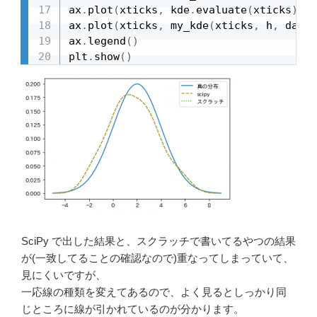
ax
.
plot
(
xticks
,
 kde
.
evaluate
(
xticks
)
,
 l
ax
.
plot
(
xticks
,
 my_kde
(
xticks
,
 h
,
 data
)
ax
.
legend
(
)
plt
.
show
(
)
SciPy で出した結果と、スクラッチで書いてるやつの結果
が(一致してることの確認なので)重なってしまっていて、
見にくいですが、
一応線の種類を変えてあるので、よく見るとしっかり同
じところに線が引かれているのが分かります。