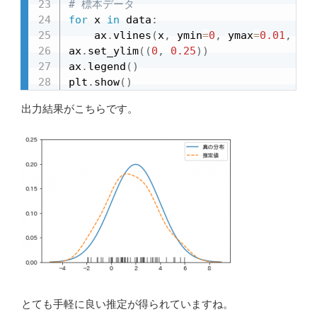
# 標本データ
for
 x 
in
 data
:
    ax
.
vlines
(
x
,
 ymin
=
0
,
 ymax
=
0.01
,
 alp
ax
.
set_ylim
(
(
0
,
0.25
)
)
ax
.
legend
(
)
plt
.
show
(
)
出力結果がこちらです。
とても手軽に良い推定が得られていますね。