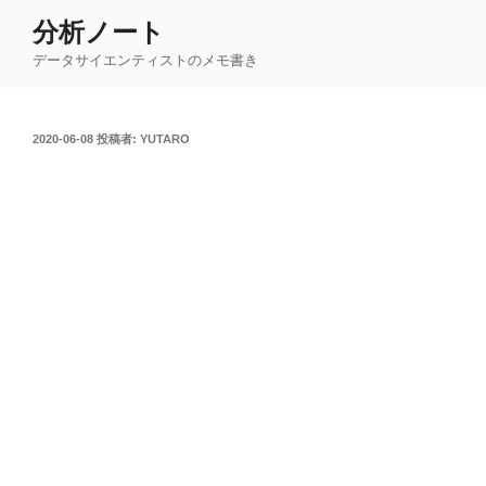
コ
分析ノート
ン
データサイエンティストのメモ書き
テ
ン
ツ
投
2020-06-08
投稿者:
YUTARO
へ
稿
ス
日:
キ
ッ
プ