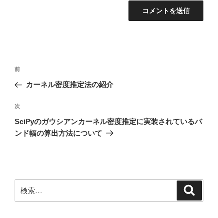
投
前
前
稿
の
カーネル密度推定法の紹介
ナ
投
ビ
稿
次
次
ゲ
の
SciPyのガウシアンカーネル密度推定に実装されているバ
投
ー
ンド幅の算出方法について
稿
シ
ョ
ン
検
検
索
索: