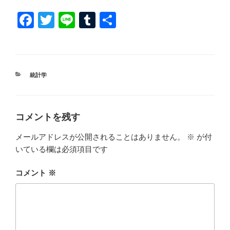
F
T
Li
T
共
a
wi
n
u
有
c
tt
e
m
e
er
bl
カ
統計学
b
r
テ
ゴ
o
リ
ー
o
コメントを残す
k
メールアドレスが公開されることはありません。
※
が付
いている欄は必須項目です
コメント
※