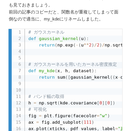
も見ておきましょう。
前回の記事のコピーだと、関数名が重複してしまって面
倒なので適当に、my_kdeにリネームしました。
# ガウスカーネル
def
gaussian_kernel
(
u
)
:
return
(
np
.
exp
(
-
(
u
**
2
)
/
2
)
/
np
.
sqrt
(
2
*
# ガウスカーネルを用いたカーネル密度推定
def
my_kde
(
x
,
 h
,
 dataset
)
:
return
 sum
(
[
gaussian_kernel
(
(
x
-
d
)
/
h
# バンド幅の取得
h 
=
 np
.
sqrt
(
kde
.
covariance
[
0
]
[
0
]
)
# 可視化
fig 
=
 plt
.
figure
(
facecolor
=
"w"
)
ax 
=
 fig
.
add_subplot
(
111
)
ax
.
plot
(
xticks
,
 pdf_values
,
 label
=
"真の