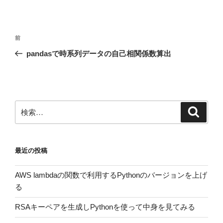
投
前
前
稿
の
pandasで時系列データの自己相関係数算出
ナ
投
ビ
稿
ゲ
ー
検
検
シ
索
索:
ョ
ン
最近の投稿
AWS lambdaの関数で利用するPythonのバージョンを上げ
る
RSAキーペアを生成しPythonを使って中身を見てみる