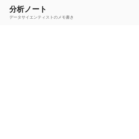
コ
分析ノート
ン
データサイエンティストのメモ書き
テ
ン
ツ
へ
ス
キ
ッ
プ