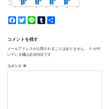
F
T
Li
T
共
a
wi
n
u
有
c
tt
e
m
コメントを残す
e
er
bl
メールアドレスが公開されることはありません。
※
が付
b
r
いている欄は必須項目です
o
o
コメント
※
k