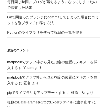
毎日同じ時間にブログが落ちるようになってしまったの
で調査した結果
Gitで間違ったブランチにcommitしてしまった場合にコミ
ットを別ブランチに移す方法
Pythonのライブラリを使って祝日の一覧を得る
最近のコメント
matplotlibでグラフ枠から見た指定の位置にテキストを挿
入する
に
Yutaro
より
matplotlibでグラフ枠から見た指定の位置にテキストを挿
入する
に
匿名
より
pipでライブラリをアップデートする
に
椎原 功
より
複数のDataFarameを1つのExcelファイルに書き出す
に