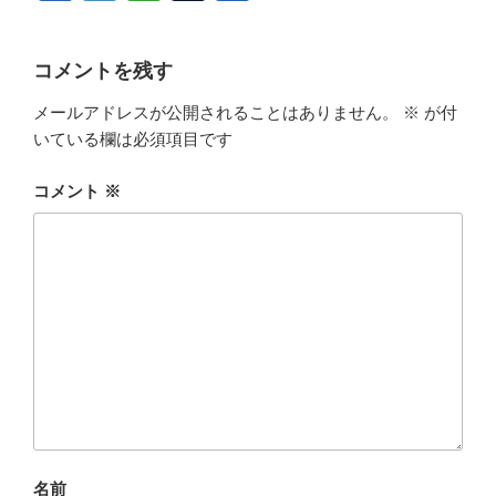
a
wi
n
u
有
c
tt
e
m
コメントを残す
e
er
bl
メールアドレスが公開されることはありません。
※
が付
b
r
いている欄は必須項目です
o
o
コメント
※
k
名前