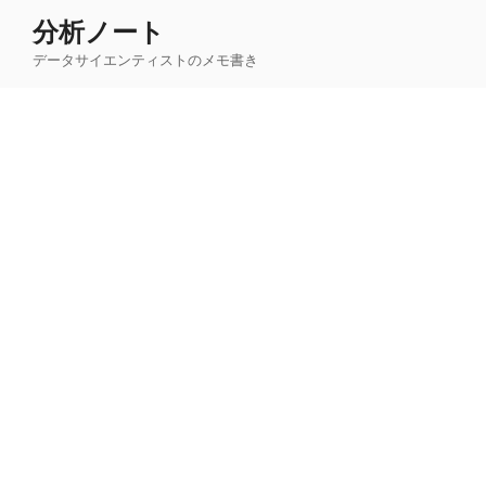
コ
分析ノート
ン
データサイエンティストのメモ書き
テ
ン
ツ
へ
ス
キ
ッ
プ