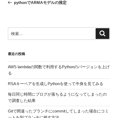
の
pythonでARMAモデルの推定
ナ
投
ビ
稿
ゲ
ー
検
検
シ
索
索:
ョ
ン
最近の投稿
AWS lambdaの関数で利用するPythonのバージョンを上げ
る
RSAキーペアを生成しPythonを使って中身を見てみる
毎日同じ時間にブログが落ちるようになってしまったの
で調査した結果
Gitで間違ったブランチにcommitしてしまった場合にコミ
ットを別ブランチに移す方法