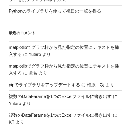
Pythonのライブラリを使って祝日の一覧を得る
最近のコメント
matplotlibでグラフ枠から見た指定の位置にテキストを挿
入する
に
Yutaro
より
matplotlibでグラフ枠から見た指定の位置にテキストを挿
入する
に
匿名
より
pipでライブラリをアップデートする
に
椎原 功
より
複数のDataFarameを1つのExcelファイルに書き出す
に
Yutaro
より
複数のDataFarameを1つのExcelファイルに書き出す
に
KT
より