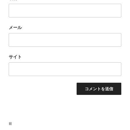
メール
サイト
投
前
前
稿