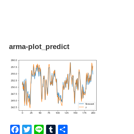
arma-plot_predict
F
T
Li
T
共