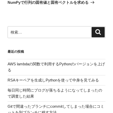
の
ー
NumPyで行列の固有値と固有ベクトルを求める
投
シ
稿
ョ
ン
検
検
索
索:
最近の投稿
AWS lambdaの関数で利用するPythonのバージョンを上げ
る
RSAキーペアを生成しPythonを使って中身を見てみる
毎日同じ時間にブログが落ちるようになってしまったの
で調査した結果
Gitで間違ったブランチにcommitしてしまった場合にコミ
ットを別ブランチに移す方法