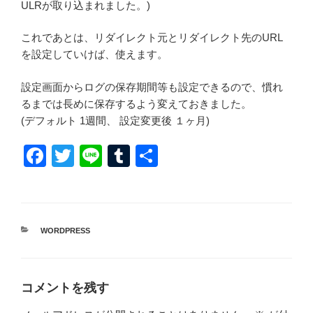
ULRが取り込まれました。)
これであとは、リダイレクト元とリダイレクト先のURL
を設定していけば、使えます。
設定画面からログの保存期間等も設定できるので、慣れ
るまでは長めに保存するよう変えておきました。
(デフォルト 1週間、 設定変更後 １ヶ月)
F
T
Li
T
共
a
wi
n
u
有
c
tt
e
m
e
er
bl
カ
WORDPRESS
b
r
テ
ゴ
o
リ
ー
o
コメントを残す
k