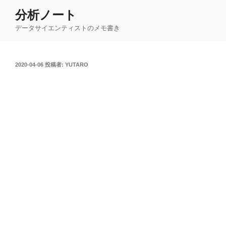
コ
分析ノート
ン
データサイエンティストのメモ書き
テ
ン
ツ
投
2020-04-06
投稿者:
YUTARO
へ
稿
ス
日:
キ
ッ
プ