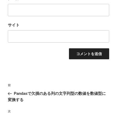
サイト
投
前
前
稿
の
Pandasで欠損のある列の文字列型の数値を数値型に
ナ
投
変換する
ビ
稿
ゲ
次
次