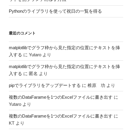
Pythonのライブラリを使って祝日の一覧を得る
最近のコメント
matplotlibでグラフ枠から見た指定の位置にテキストを挿
入する
に
Yutaro
より
matplotlibでグラフ枠から見た指定の位置にテキストを挿
入する
に
匿名
より
pipでライブラリをアップデートする
に
椎原 功
より
複数のDataFarameを1つのExcelファイルに書き出す
に
Yutaro
より
複数のDataFarameを1つのExcelファイルに書き出す
に
KT
より