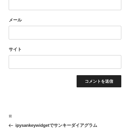
メール
サイト
投
前
前
稿
の
ipysankeywidgetでサンキーダイアグラム
ナ