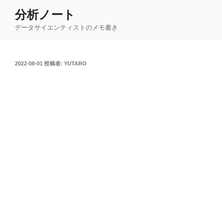
コ
分析ノート
ン
データサイエンティストのメモ書き
テ
ン
ツ
投
2022-08-01
投稿者:
YUTARO
へ
稿
ス
日:
キ
ッ
プ