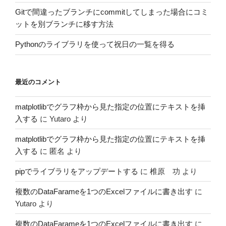
Gitで間違ったブランチにcommitしてしまった場合にコミ
ットを別ブランチに移す方法
Pythonのライブラリを使って祝日の一覧を得る
最近のコメント
matplotlibでグラフ枠から見た指定の位置にテキストを挿
入する
に
Yutaro
より
matplotlibでグラフ枠から見た指定の位置にテキストを挿
入する
に
匿名
より
pipでライブラリをアップデートする
に
椎原 功
より
複数のDataFarameを1つのExcelファイルに書き出す
に
Yutaro
より
複数のDataFarameを1つのExcelファイルに書き出す
に