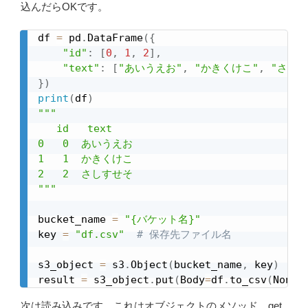
込んだらOKです。
df 
=
 pd
.
DataFrame
(
{
"id"
:
[
0
,
1
,
2
]
,
"text"
:
[
"あいうえお"
,
"かきくけこ"
,
"さしす
}
)
print
(
df
)
"""

   id   text

0   0  あいうえお

1   1  かきくけこ

2   2  さしすせそ

"""
bucket_name 
=
"{バケット名}"
key 
=
"df.csv"
# 保存先ファイル名
s3_object 
=
 s3
.
Object
(
bucket_name
,
 key
)
result 
=
 s3_object
.
put
(
Body
=
df
.
to_csv
(
None
,
次は読み込みです。これはオブジェクトのメソッド、get