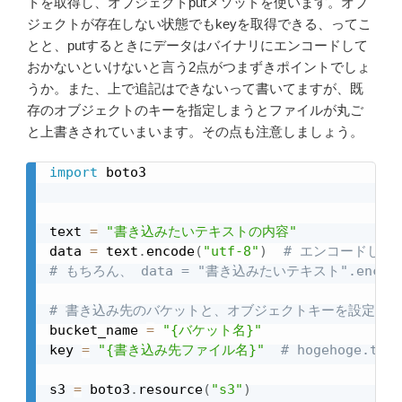
トを取得し、オブジェクトputメソッドを使います。オブ
ジェクトが存在しない状態でもkeyを取得できる、ってこ
とと、putするときにデータはバイナリにエンコードして
おかないといけないと言う2点がつまずきポイントでしょ
うか。また、上で追記はできないって書いてますが、既
存のオブジェクトのキーを指定しまうとファイルが丸ご
と上書きされていまいます。その点も注意しましょう。
import
 boto3

text 
=
"書き込みたいテキストの内容"
data 
=
 text
.
encode
(
"utf-8"
)
# エンコードして
# もちろん、 data = "書き込みたいテキスト".encode
# 書き込み先のバケットと、オブジェクトキーを設定。
bucket_name 
=
"{バケット名}"
key 
=
"{書き込み先ファイル名}"
# hogehoge.te
s3 
=
 boto3
.
resource
(
"s3"
)