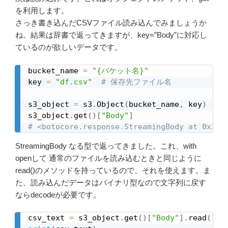
を利用します。
さっき書き込んだCSVファイル読み込んでみましょうか
ね。結果は辞書で返ってきますが、key=”Body”に対応し
ているのが欲しいデータです。
bucket_name 
=
"{バケット名}"
key 
=
"df.csv"
# 保存先ファイル名
s3_object 
=
 s3
.
Object
(
bucket_name
,
 key
)
s3_object
.
get
(
)
[
"Body"
]
# <botocore.response.StreamingBody at 0x117
StreamingBody なる型で返ってきました。これ、with
openして 通常のファイルを読み込むときと同じように
read()のメソッドを持っているので、それを使えます。ま
た、読み込んだデータはバイナリ型なので文字列に戻す
ならdecodeが必要です。
csv_text 
=
 s3_object
.
get
(
)
[
"Body"
]
.
read
(
)
.
d