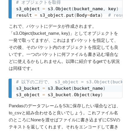
# オブジェクトを取得
s3_object 
=
 s3
.
Object
(
bucket_name
,
 key
)
result 
=
 s3_object
.
put
(
Body
=
data
)
# res
これで、バケットにデータが作成されます。
「s3.Object(bucket_name, key)」としてオブジェクトを
一発で取ってますが、これはまずバケットを指定して、
その後、そのバケット内のオブジェクトを指定しても良
いです。一つのバケットに何ファイルも書き込む場合な
どに使えるかもしれません。以降に紹介するgetでも状況
は同様です。
# 以下の二行で、 s3_object = s3.Object(bucket
s3_bucket 
=
 s3
.
Bucket
(
bucket_name
)
s3_object 
=
 s3_bucket
.
Object
(
key
)
PandasのデータフレームをS3に保存したい場合などは、
to_csvと組み合わせると良いでしょう。これファイル名
のところにNoneを渡せばファイルに書き込まずにCSVの
テキストを返してくれます。それをエンコードして書き