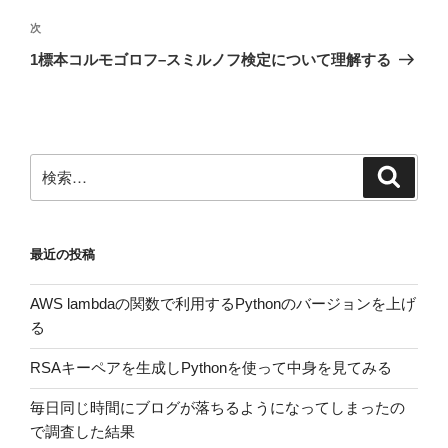
投
ビ
稿
次
次
ゲ
の
1標本コルモゴロフ–スミルノフ検定について理解する
投
ー
稿
シ
ョ
ン
検
検
索
索:
最近の投稿
AWS lambdaの関数で利用するPythonのバージョンを上げ
る
RSAキーペアを生成しPythonを使って中身を見てみる
毎日同じ時間にブログが落ちるようになってしまったの
で調査した結果