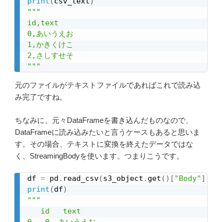
print
(
csv_text
)
"""

id,text

0,あいうえお

1,かきくけこ

2,さしすせそ

"""
元のファイルがテキストファイルであればこれで読み込
み完了ですね。
ちなみに、元々DataFrameを書き込んだものなので、
DataFrameに読み込みたいと言うケースもあると思いま
す。その場合、テキストに変換を終えたデータではな
く、StreamingBodyを使います。つまりこうです。
df 
=
 pd
.
read_csv
(
s3_object
.
get
(
)
[
"Body"
]
)
print
(
df
)
"""

   id   text
