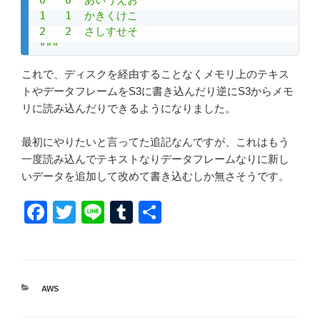
0   0  あいうえお

1   1  かきくけこ

2   2  さしすせそ

"""
これで、ディスクを経由することなくメモリ上のテキス
トやデータフレームをS3に書き込んだり逆にS3からメモ
リに読み込んだりできるようになりました。
最初にやりたいと言ってた追記なんですが、これはもう
一度読み込んでテキストなりデータフレームなりに新し
いデータを追加して改めて書き込むしか無さそうです。
F
T
Li
T
共
a
wi
n
u
有
c
tt
e
m
e
er
bl
カ
AWS
b
r
テ
ゴ